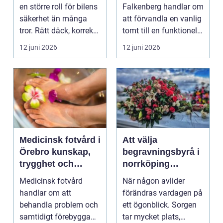
trädgård som
en större roll för bilens
Falkenberg handlar om
håller över tid
säkerhet än många
att förvandla en vanlig
tror. Rätt däck, korrekt
tomt till en funktionell,
monterin...
vacker oc...
12 juni 2026
12 juni 2026
Medicinsk fotvård i
Att välja
Örebro kunskap,
begravningsbyrå i
trygghet och
norrköping
vardagskomfort
trygghet, stöd och
Medicinsk fotvård
När någon avlider
praktisk hjälp
handlar om att
förändras vardagen på
behandla problem och
ett ögonblick. Sorgen
samtidigt förebygga
tar mycket plats,