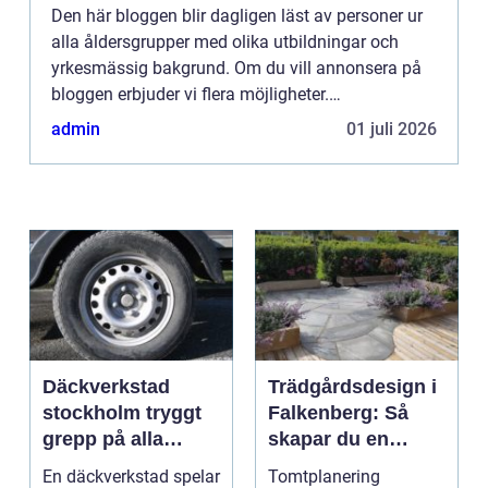
Den här bloggen blir dagligen läst av personer ur
alla åldersgrupper med olika utbildningar och
yrkesmässig bakgrund. Om du vill annonsera på
bloggen erbjuder vi flera möjligheter.
Bannerannonser är endast ett av alternativen.
admin
01 juli 2026
Kontakta redaktionen så...
Däckverkstad
Trädgårdsdesign i
stockholm tryggt
Falkenberg: Så
grepp på alla
skapar du en
vägar
genomtänkt
En däckverkstad spelar
Tomtplanering