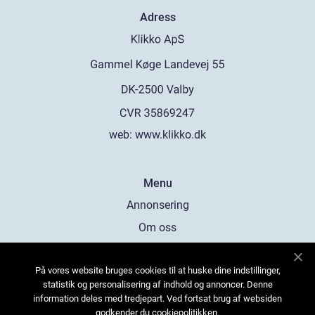
Adress
web:
www.klikko.dk
Menu
Annonsering
Om oss
Cookies
På vores website bruges cookies til at huske dine indstillinger,
Kontakta oss
statistik og personalisering af indhold og annoncer. Denne
Sitemap
information deles med tredjepart. Ved fortsat brug af websiden
godkender du cookiepolitikken.