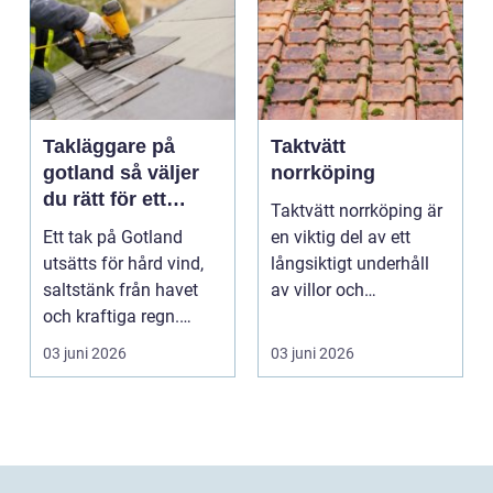
Takläggare på
Taktvätt
gotland så väljer
norrköping
du rätt för ett
Taktvätt norrköping är
hållbart tak
Ett tak på Gotland
en viktig del av ett
utsätts för hård vind,
långsiktigt underhåll
saltstänk från havet
av villor och
och kraftiga regn.
fastigheter i region...
Taket behöver vara...
03 juni 2026
03 juni 2026