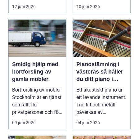
framtida besvär. För
samtidigt som många
12 juni 2026
10 juni 2026
många...
...
Smidig hjälp med
Pianostämning i
bortforsling av
västerås så håller
gamla möbler
du ditt piano i
toppform
Bortforsling av möbler
Ett akustiskt piano är
Stockholm är en tjänst
ett levande instrument.
som allt fler
Trä, filt och metall
privatpersoner och fö...
påverkas av
årstidernas växlinga...
09 juni 2026
04 juni 2026