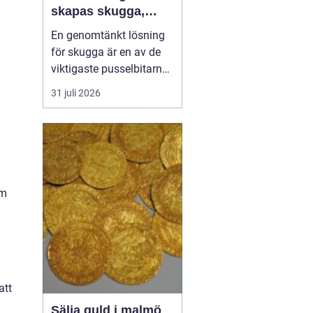
skapas skugga,
komfort och
En genomtänkt lösning
lönsamma platser
för skugga är en av de
viktigaste pusselbitarna
på en uteservering. Rätt
31 juli 2026
parasoller gör
sittplatserna mer
attraktiva, förlänger
säsongen och skyddar
både gäster och möbler.
a
Samtidigt påverkar de
om
upplevelsen av
varumärket och hur...
att
Sälja guld i malmö