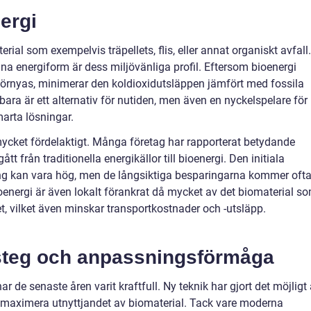
ergi
rial som exempelvis träpellets, flis, eller annat organiskt avfall.
a energiform är dess miljövänliga profil. Eftersom bioenergi
 förnyas, minimerar den koldioxidutsläppen jämfört med fossila
 bara är ett alternativ för nutiden, men även en nyckelspelare för
marta lösningar.
ycket fördelaktigt. Många företag har rapporterat betydande
t från traditionella energikällor till bioenergi. Den initiala
ing kan vara hög, men de långsiktiga besparingarna kommer oft
oenergi är även lokalt förankrat då mycket av det biomaterial s
vilket även minskar transportkostnader och -utsläpp.
steg och anpassningsförmåga
 de senaste åren varit kraftfull. Ny teknik har gjort det möjligt 
h maximera utnyttjandet av biomaterial. Tack vare moderna