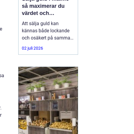
så maximerar du
värdet och
tryggheten
Att sälja guld kan
re
kännas både lockande
och osäkert på samma
gång. Många har ärvda
02 juli 2026
smycken, gamla
vigselringar, tandguld
eller trasiga kedjor som
bara ligger i en låda.
sa
Frågan blir då: hur gör
man en trygg, enkel och
lönsam affär när man
vill
.
r