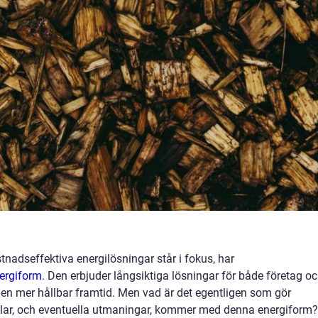
tnadseffektiva energilösningar står i fokus, har
nergiform
. Den erbjuder långsiktiga lösningar för både företag o
ll en mer hållbar framtid. Men vad är det egentligen som gör
rdelar, och eventuella utmaningar, kommer med denna energiform?