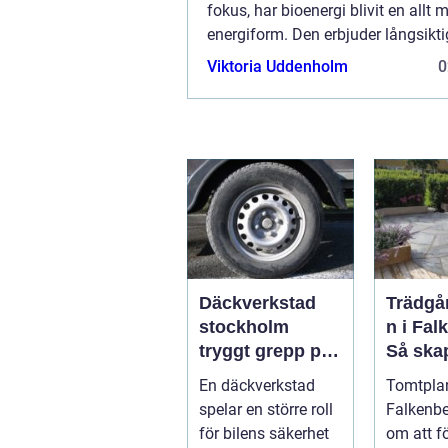
fokus, har bioenergi blivit en allt 
energiform. Den erbjuder långsikt
lösningar för både företag och indu
Viktoria Uddenholm
0
Däckverkstad
Trädgå
stockholm
n i Fal
tryggt grepp på
Så ska
alla vägar
genomt
En däckverkstad
Tomtpla
trädgå
spelar en större roll
Falkenbe
håller 
för bilens säkerhet
om att f