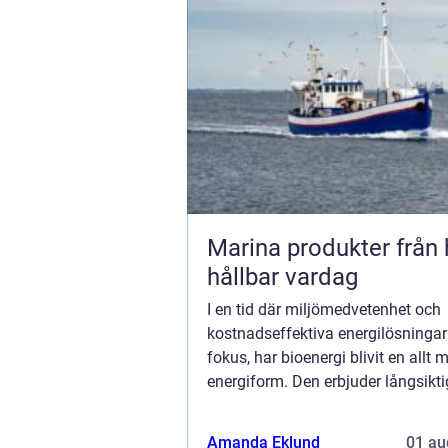
Marina produkter från hav till
hållbar vardag
I en tid där miljömedvetenhet och
kostnadseffektiva energilösningar 
fokus, har bioenergi blivit en allt 
energiform. Den erbjuder långsikt
lösningar för både företag och indu
Amanda Eklund
01 au