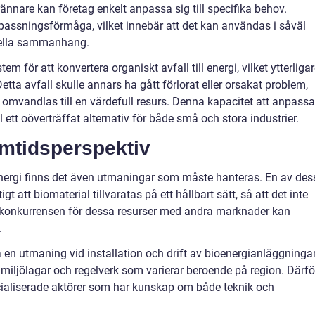
nare kan företag enkelt anpassa sig till specifika behov.
passningsförmåga, vilket innebär att det kan användas i såväl
iella sammanhang.
 för att konvertera organiskt avfall till energi, vilket ytterliga
Detta avfall skulle annars ha gått förlorat eller orsakat problem,
 omvandlas till en värdefull resurs. Denna kapacitet att anpassa
l ett oöverträffat alternativ för både små och stora industrier.
mtidsperspektiv
ergi finns det även utmaningar som måste hanteras. En av des
tigt att biomaterial tillvaratas på ett hållbart sätt, så att det inte
ven konkurrensen för dessa resurser med andra marknader kan
.
 en utmaning vid installation och drift av bioenergianläggningar
iljölagar och regelverk som varierar beroende på region. Därfö
cialiserade aktörer som har kunskap om både teknik och