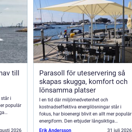
Parasoll för uteservering så
skapas skugga, komfort och
lönsamma platser
står i
I en tid där miljömedvetenhet och
mer populär
kostnadseffektiva energilösningar står i
iga
fokus, har bioenergi blivit en allt mer populär
st...
energiform. Den erbjuder långsiktiga
lösningar för både företag och indust...
gusti 2026
Erik Andersson
31 juli 2026