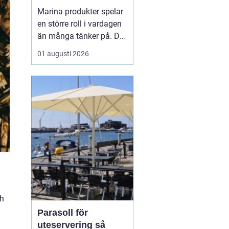
Marina produkter spelar
en större roll i vardagen
än många tänker på. De
syns inte bara på
01 augusti 2026
tallriken som fisk och
skaldjur, utan också i
hudvård, kosttillskott,
textilier och till och med
som byggmaterial. När
fler vill leva mer hållbart
hamnar havet...
ch
Parasoll för
uteservering så