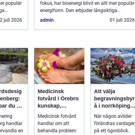
mer populär
fokus, har bioenergi blivit en allt mer populär
iga
energiform. Den erbjuder långsiktiga
st...
lösningar för både företag och indust...
2 juli 2026
admin
01 juli 2026
rdsdesig
Medicinsk
Att välja
kenberg:
fotvård i Örebro
begravningsbyr
par du en
kunskap,
å i norrköping
änkt
trygghet och
trygghet, stöd
nering
Medicinsk fotvård
När någon avlider
rd som
vardagskomfort
och praktisk
rg handlar
handlar om att
förändras vardage
över tid
hjälp
örvandla en
behandla problem
på ett ögonblick.