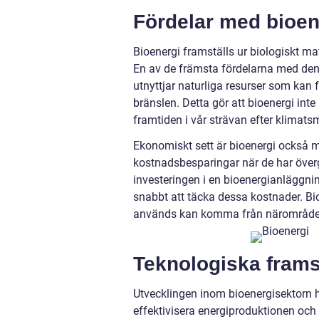
Fördelar med bioen
Bioenergi framställs ur biologiskt mate
En av de främsta fördelarna med denn
utnyttjar naturliga resurser som kan
bränslen. Detta gör att bioenergi inte
framtiden i vår strävan efter klimats
Ekonomiskt sett är bioenergi också m
kostnadsbesparingar när de har övergåt
investeringen i en bioenergianläggn
snabbt att täcka dessa kostnader. Bi
används kan komma från närområdet, 
Teknologiska fram
Utvecklingen inom bioenergisektorn har
effektivisera energiproduktionen oc