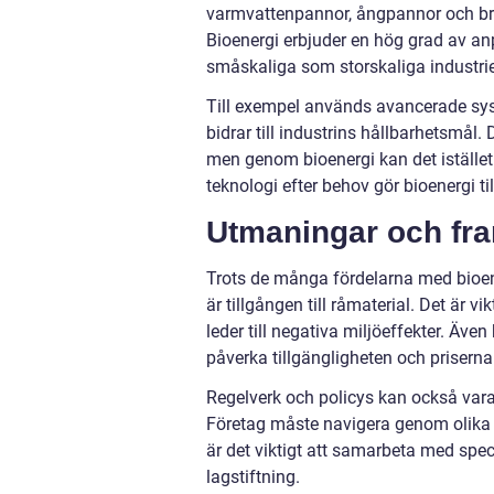
varmvattenpannor, ångpannor och brän
Bioenergi erbjuder en hög grad av an
småskaliga som storskaliga industr
Till exempel används avancerade system
bidrar till industrins hållbarhetsmål. 
men genom bioenergi kan det istället
teknologi efter behov gör bioenergi til
Utmaningar och fra
Trots de många fördelarna med bioen
är tillgången till råmaterial. Det är vik
leder till negativa miljöeffekter. Ä
påverka tillgängligheten och priserna
Regelverk och policys kan också vara
Företag måste navigera genom olika m
är det viktigt att samarbeta med spe
lagstiftning.