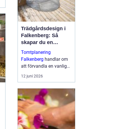
Trädgårdsdesign i
Falkenberg: Så
skapar du en
genomtänkt
Tomtplanering
trädgård som håller
Falkenberg
handlar om
över tid
att förvandla en vanlig
tomt till en funktionell,
12 juni 2026
vacker och långsiktigt
hållbar miljö runt huset. I
...