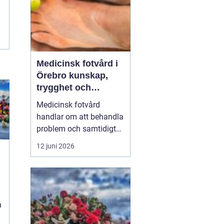
Medicinsk fotvård i
Örebro kunskap,
trygghet och
vardagskomfort
Medicinsk fotvård
handlar om att behandla
problem och samtidigt
förebygga framtida
12 juni 2026
besvär. För många i och
runt Örebro är fötterna
starkt kopplade till
vardagen: promenader,
arbete, träning och fritid.
n
När fötterna gör ont