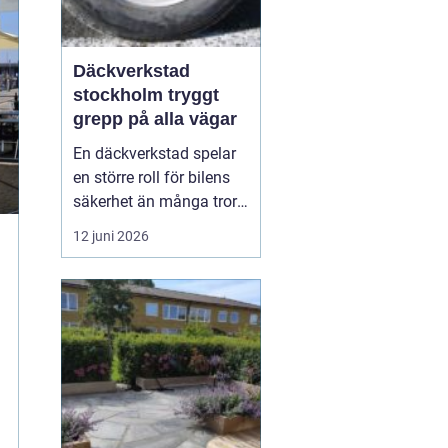
Däckverkstad
stockholm tryggt
grepp på alla vägar
En däckverkstad spelar
en större roll för bilens
säkerhet än många tror.
Rätt däck, korrekt
12 juni 2026
montering och noggrann
balansering gör skillnad
för bromssträcka,
bränsleförbrukning och
körkomfort. I en stad
som Stockholm, med
skiftande väder, trånga
gato...