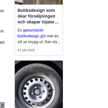
Butiksdesign som
ela
ökar försäljningen
och skapar lojalare
kunder
En
genomtänkt
ar,
butiksdesign gör
mer än
att se snygg ut. Den styr
Att
kundens väg genom
01 juli 2026
lokalen, påverkar vilka
varor som hamnar i
korgen och avgör hur
ofta kunden kommer
tillbaka. När hyllor,
fruktbord, brödsk...