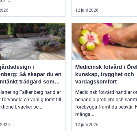
 2026
12 juni 2026
gårdsdesign i
Medicinsk fotvård i Öre
enberg: Så skapar du en
kunskap, trygghet och
mtänkt trädgård som
vardagskomfort
r över tid
lanering Falkenberg handlar
Medicinsk fotvård handlar o
 förvandla en vanlig tomt till
behandla problem och samti
ktionell, vacker oc...
förebygga framtida besvär. 
många...
i 2026
12 juni 2026