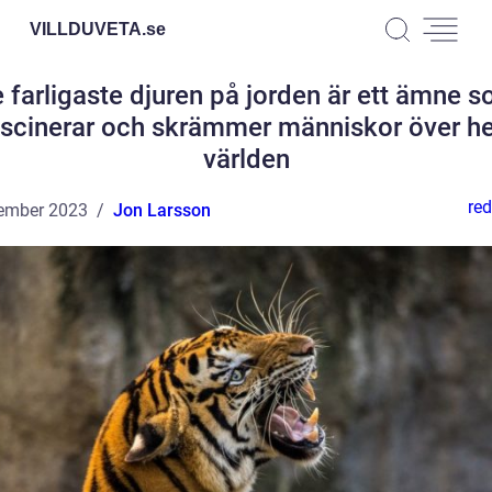
VILLDUVETA.
se
 farligaste djuren på jorden är ett ämne 
ascinerar och skrämmer människor över he
världen
red
ember 2023
Jon Larsson