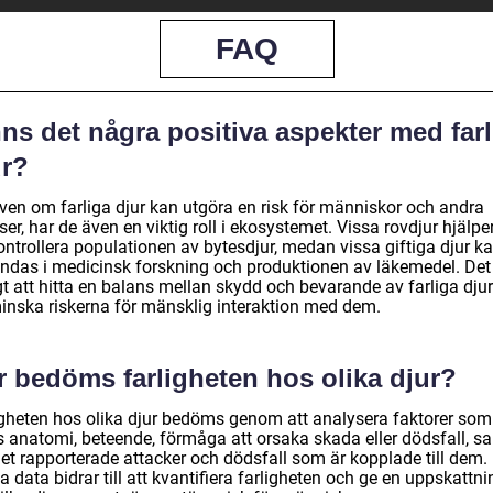
FAQ
ns det några positiva aspekter med farl
ur?
även om farliga djur kan utgöra en risk för människor och andra
ser, har de även en viktig roll i ekosystemet. Vissa rovdjur hjälper 
ontrollera populationen av bytesdjur, medan vissa giftiga djur k
ndas i medicinsk forskning och produktionen av läkemedel. Det
gt att hitta en balans mellan skydd och bevarande av farliga dju
minska riskerna för mänsklig interaktion med dem.
r bedöms farligheten hos olika djur?
igheten hos olika djur bedöms genom att analysera faktorer som
s anatomi, beteende, förmåga att orsaka skada eller dödsfall, s
let rapporterade attacker och dödsfall som är kopplade till dem.
 data bidrar till att kvantifiera farligheten och ge en uppskattni