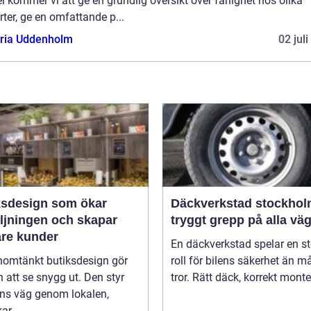
el kommer vi att ge en grundlig översikt över farlighet hos olika
rter, ge en omfattande p...
oria Uddenholm
02 jul
ksdesign som ökar
Däckverkstad stockho
äljningen och skapar
tryggt grepp på alla vä
are kunder
En däckverkstad spelar en st
nomtänkt butiksdesign gör
roll för bilens säkerhet än 
 att se snygg ut. Den styr
tror. Rätt däck, korrekt monter
ns väg genom lokalen,
ar ...