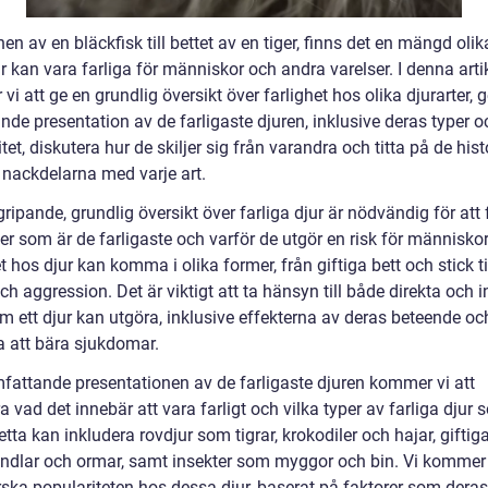
en av en bläckfisk till bettet av en tiger, finns det en mängd olik
 kan vara farliga för människor och andra varelser. I denna arti
i att ge en grundlig översikt över farlighet hos olika djurarter, 
de presentation av de farligaste djuren, inklusive deras typer o
tet, diskutera hur de skiljer sig från varandra och titta på de his
 nackdelarna med varje art.
ripande, grundlig översikt över farliga djur är nödvändig för att 
ter som är de farligaste och varför de utgör en risk för människor
t hos djur kan komma i olika former, från giftiga bett och stick ti
ch aggression. Det är viktigt att ta hänsyn till både direkta och i
m ett djur kan utgöra, inklusive effekterna av deras beteende oc
 att bära sjukdomar.
mfattande presentationen av de farligaste djuren kommer vi att
a vad det innebär att vara farligt och vilka typer av farliga djur
etta kan inkludera rovdjur som tigrar, krokodiler och hajar, giftiga
ndlar och ormar, samt insekter som myggor och bin. Vi kommer
rska populariteten hos dessa djur, baserat på faktorer som deras