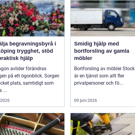
älja begravningsbyrå i
Smidig hjälp med
trygghet, stöd
bortforsling av gamla
raktisk hjälp
möbler
gon avlider förändras
Bortforsling av möbler Stoc
en på ett ögonblick. Sorgen
är en tjänst som allt fler
cket plats, samtidigt som
privatpersoner och fö...
...
i 2026
09 juni 2026