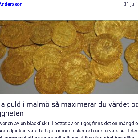
 Andersson
31 jul
uld i malmö så maximerar du värdet och
ggheten
venen av en bläckfisk till bettet av en tiger, finns det en mängd o
som djur kan vara farliga för människor och andra varelser. I de