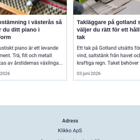
stämning i västerås så
Takläggare på gotland så
r du ditt piano i
väljer du rätt för ett hål
form
tak
ustiskt piano är ett levande
Ett tak på Gotland utsätts fö
ment. Trä, filt och metall
vind, saltstänk från havet oc
as av årstidernas växlinga...
kraftiga regn. Taket behöver 
i 2026
03 juni 2026
Adress