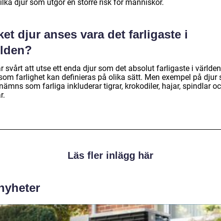
lka djur som utgör en större risk för människor.
ket djur anses vara det farligaste i
rlden?
r svårt att utse ett enda djur som det absolut farligaste i världen
rsom farlighet kan definieras på olika sätt. Men exempel på djur
nämns som farliga inkluderar tigrar, krokodiler, hajar, spindlar o
r.
Läs fler inlägg här
 nyheter