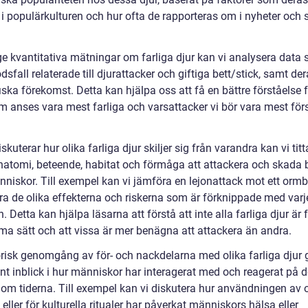
 i populärkulturen och hur ofta de rapporteras om i nyheter och 
 ge kvantitativa mätningar om farliga djur kan vi analysera data
dsfall relaterade till djurattacker och giftiga bett/stick, samt de
ska förekomst. Detta kan hjälpa oss att få en bättre förståelse f
m anses vara mest farliga och varsattacker vi bör vara mest förs
iskuterar hur olika farliga djur skiljer sig från varandra kan vi tit
natomi, beteende, habitat och förmåga att attackera och skada 
nniskor. Till exempel kan vi jämföra en lejonattack mot ett ormb
ra de olika effekterna och riskerna som är förknippade med varj
n. Detta kan hjälpa läsarna att förstå att inte alla farliga djur är 
a sätt och att vissa är mer benägna att attackera än andra.
orisk genomgång av för- och nackdelarna med olika farliga djur 
ant inblick i hur människor har interagerat med och reagerat på 
nom tiderna. Till exempel kan vi diskutera hur användningen av 
eller för kulturella ritualer har påverkat människors hälsa eller