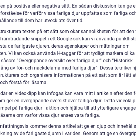
en på positiva eller negativa sätt. En sådan diskussion kan ge e
förståelse för varför vissa farliga djur uppfattas som farliga oc
hållande till dem har utvecklats över tid.
strukturera texten på ett sätt som ökar sannolikheten för att den
framträdande snippet i ett Google-sök kan vi använda punktlistor
lista de farligaste djuren, deras egenskaper och mätningar om
ten. Vi kan också använda H-taggar för att tydligt markera olika
, såsom ”Övergripande översikt över farliga djur” och ”Historisk
ng av för- och nackdelarna med farliga djur”. Dessa tekniker hj
 strukturera och organisera informationen på ett sätt som är lätt a
och förstå för läsarna.
där en videoklipp kan infogas kan vara mitt i artikeln efter den f
m ger en övergripande översikt över farliga djur. Detta videokli
mpel på farliga djur i aktion och hjälpa till att ytterligare engag
läsarna om varför vissa djur anses vara farliga.
attningsvis kommer denna artikel att ge en djup och innehålls
kning av de farligaste djuren i världen. Genom att ge en övergr