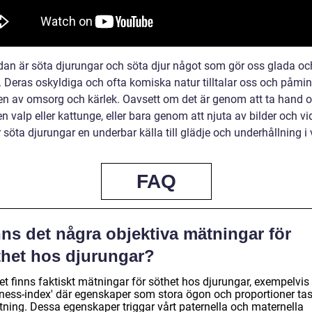
ndan är söta djurungar och söta djur något som gör oss glada oc
a. Deras oskyldiga och ofta komiska natur tilltalar oss och påmi
en av omsorg och kärlek. Oavsett om det är genom att ta hand 
en valp eller kattunge, eller bara genom att njuta av bilder och v
r söta djurungar en underbar källa till glädje och underhållning i v
FAQ
ns det några objektiva mätningar för
thet hos djurungar?
et finns faktiskt mätningar för söthet hos djurungar, exempelvis 
eness-index' där egenskaper som stora ögon och proportioner tas
tning. Dessa egenskaper triggar vårt paternella och maternella