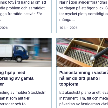
insk fotvård handlar om att
När någon avlider förändras
dla problem och samtidigt
vardagen på ett ögonblick. 
gga framtida besvär. För
tar mycket plats, samtidigt 
...
många ...
i 2026
10 juni 2026
ig hjälp med
Pianostämning i västerås
orsling av gamla
håller du ditt piano i
er
toppform
orsling av möbler Stockholm
Ett akustiskt piano är ett le
tjänst som allt fler
instrument. Trä, filt och meta
personer och fö...
påverkas av årstidernas växl