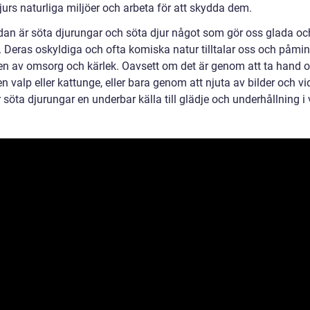
urs naturliga miljöer och arbeta för att skydda dem.
ndan är söta djurungar och söta djur något som gör oss glada oc
a. Deras oskyldiga och ofta komiska natur tilltalar oss och påmi
en av omsorg och kärlek. Oavsett om det är genom att ta hand 
en valp eller kattunge, eller bara genom att njuta av bilder och v
r söta djurungar en underbar källa till glädje och underhållning i v