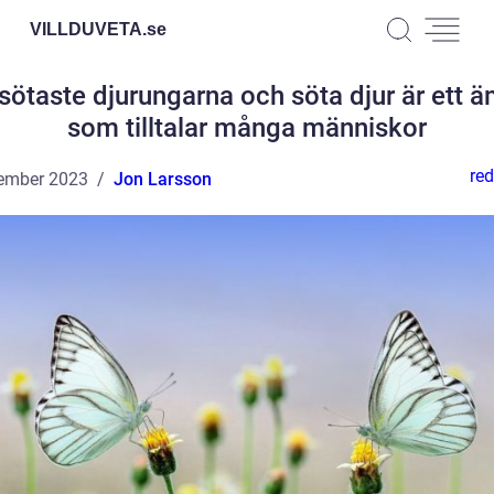
VILLDUVETA.
se
sötaste djurungarna och söta djur är ett 
som tilltalar många människor
red
ember 2023
Jon Larsson