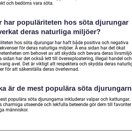
inkt och bedöms vara söta.
r har populäriteten hos söta djurungar
erkat deras naturliga miljöer?
liteten hos söta djurungar har haft både positiva och negativa
kvenser för deras naturliga miljöer. Å ena sidan har det ökat
etenheten om behovet av att skydda och bevara deras livsmiljö
 sidan har det också lett till överexploatering, illegal handel och
arig avel. Det är viktigt att respektera och skydda deras naturli
er för att säkerställa deras överlevnad.
lka är de mest populära söta djurungar
est populära söta djurungarna inkluderar valpar och kattungar.
s charmiga utseende och lekfulla beteende gör dem till favoriter
a människor.