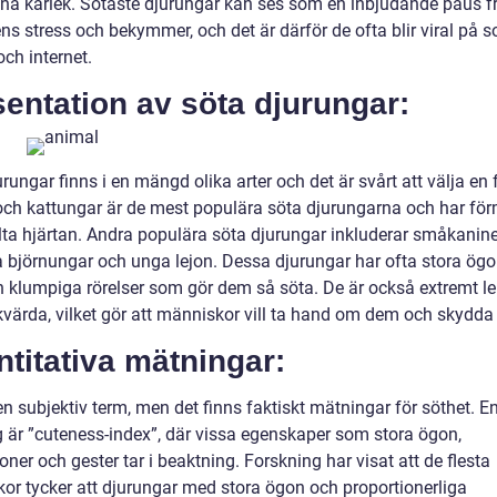
na kärlek. Sötaste djurungar kan ses som en inbjudande paus f
s stress och bekymmer, och det är därför de ofta blir viral på s
ch internet.
entation av söta djurungar:
rungar finns i en mängd olika arter och det är svårt att välja en f
och kattungar är de mest populära söta djurungarna och har f
lta hjärtan. Andra populära söta djurungar inkluderar småkanine
 björnungar och unga lejon. Dessa djurungar har ofta stora ögo
h klumpiga rörelser som gör dem så söta. De är också extremt le
kvärda, vilket gör att människor vill ta hand om dem och skydda
titativa mätningar:
en subjektiv term, men det finns faktiskt mätningar för söthet. E
 är ”cuteness-index”, där vissa egenskaper som stora ögon,
oner och gester tar i beaktning. Forskning har visat att de flesta
or tycker att djurungar med stora ögon och proportionerliga