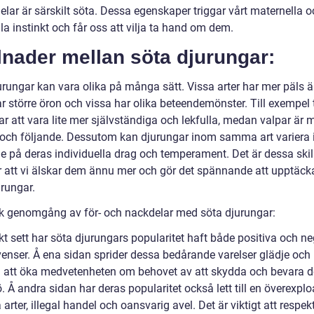
lar är särskilt söta. Dessa egenskaper triggar vårt maternella o
la instinkt och får oss att vilja ta hand om dem.
lnader mellan söta djurungar:
urungar kan vara olika på många sätt. Vissa arter har mer päls ä
r större öron och vissa har olika beteendemönster. Till exempel 
r att vara lite mer självständiga och lekfulla, medan valpar är 
 och följande. Dessutom kan djurungar inom samma art variera i
e på deras individuella drag och temperament. Det är dessa skil
 att vi älskar dem ännu mer och gör det spännande att upptäck
urungar.
sk genomgång av för- och nackdelar med söta djurungar:
kt sett har söta djurungars popularitet haft både positiva och n
enser. Å ena sidan sprider dessa bedårande varelser glädje och
ill att öka medvetenheten om behovet av att skydda och bevara 
ö. Å andra sidan har deras popularitet också lett till en överexplo
 arter, illegal handel och oansvarig avel. Det är viktigt att respek