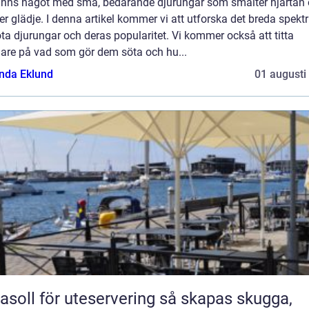
finns något med små, bedårande djurungar som smälter hjärtan
er glädje. I denna artikel kommer vi att utforska det breda spek
ta djurungar och deras popularitet. Vi kommer också att titta
are på vad som gör dem söta och hu...
da Eklund
01 augusti
oll för uteservering så skapas skugga,