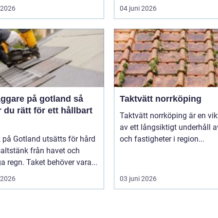
i 2026
04 juni 2026
ggare på gotland så
Taktvätt norrköping
r du rätt för ett hållbart
Taktvätt norrköping är en vik
av ett långsiktigt underhåll av
k på Gotland utsätts för hård
och fastigheter i region...
saltstänk från havet och
ga regn. Taket behöver vara...
i 2026
03 juni 2026