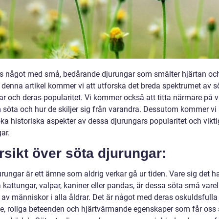
ns något med små, bedårande djurungar som smälter hjärtan och
I denna artikel kommer vi att utforska det breda spektrumet av s
ar och deras popularitet. Vi kommer också att titta närmare på
 söta och hur de skiljer sig från varandra. Dessutom kommer vi 
ka historiska aspekter av dessa djurungars popularitet och vikt
ar.
sikt över söta djurungar:
rungar är ett ämne som aldrig verkar gå ur tiden. Vare sig det h
kattungar, valpar, kaniner eller pandas, är dessa söta små varel
 av människor i alla åldrar. Det är något med deras oskuldsfulla
e, roliga beteenden och hjärtvärmande egenskaper som får oss a