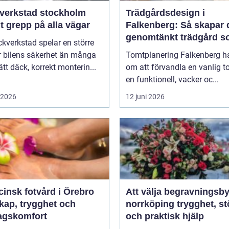
verkstad stockholm
Trädgårdsdesign i
t grepp på alla vägar
Falkenberg: Så skapar 
genomtänkt trädgård 
kverkstad spelar en större
håller över tid
ör bilens säkerhet än många
Tomtplanering Falkenberg h
Rätt däck, korrekt monterin...
om att förvandla en vanlig to
en funktionell, vacker oc...
i 2026
12 juni 2026
insk fotvård i Örebro
Att välja begravningsby
kap, trygghet och
norrköping trygghet, stöd
agskomfort
och praktisk hjälp