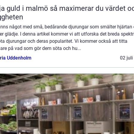
uld i malmö så maximerar du värdet och
ggheten
finns något med små, bedårande djurungar som smälter hjärtan
er glädje. I denna artikel kommer vi att utforska det breda spek
ta djurungar och deras popularitet. Vi kommer också att titta
are på vad som gör dem söta och hu...
oria Uddenholm
02 jul