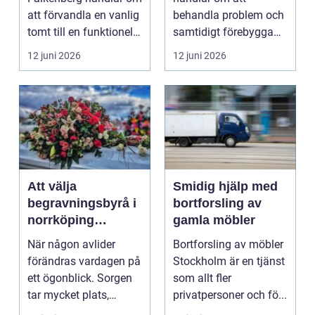
håller över tid
att förvandla en vanlig
behandla problem och
tomt till en funktionell,
samtidigt förebygga
vacker oc...
framtida besvär. För
12 juni 2026
12 juni 2026
många...
Att välja
Smidig hjälp med
begravningsbyrå i
bortforsling av
norrköping
gamla möbler
trygghet, stöd och
När någon avlider
Bortforsling av möbler
praktisk hjälp
förändras vardagen på
Stockholm är en tjänst
ett ögonblick. Sorgen
som allt fler
tar mycket plats,
privatpersoner och fö...
samtidigt som många