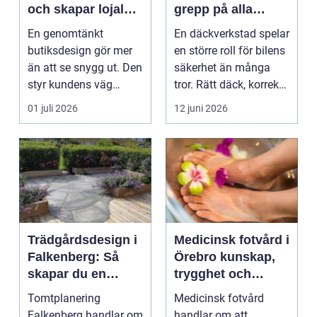
och skapar lojalare
grepp på alla
kunder
vägar
En genomtänkt
En däckverkstad spelar
butiksdesign gör mer
en större roll för bilens
än att se snygg ut. Den
säkerhet än många
styr kundens väg
tror. Rätt däck, korrekt
genom lokalen,
monterin...
01 juli 2026
12 juni 2026
påverkar ...
Trädgårdsdesign i
Medicinsk fotvård i
Falkenberg: Så
Örebro kunskap,
skapar du en
trygghet och
genomtänkt
vardagskomfort
Tomtplanering
Medicinsk fotvård
trädgård som
Falkenberg handlar om
handlar om att