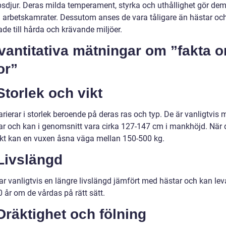
psdjur. Deras milda temperament, styrka och uthållighet gör dem 
ga arbetskamrater. Dessutom anses de vara tåligare än hästar och
de till hårda och krävande miljöer.
vantitativa mätningar om ”fakta 
or”
Storlek och vikt
rierar i storlek beroende på deras ras och typ. De är vanligtvis 
ar och kan i genomsnitt vara cirka 127-147 cm i mankhöjd. När 
vikt kan en vuxen åsna väga mellan 150-500 kg.
Livslängd
ar vanligtvis en längre livslängd jämfört med hästar och kan lev
40 år om de vårdas på rätt sätt.
Dräktighet och fölning