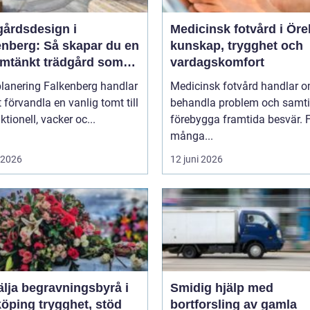
gårdsdesign i
Medicinsk fotvård i Öre
enberg: Så skapar du en
kunskap, trygghet och
mtänkt trädgård som
vardagskomfort
r över tid
lanering Falkenberg handlar
Medicinsk fotvård handlar o
 förvandla en vanlig tomt till
behandla problem och samti
ktionell, vacker oc...
förebygga framtida besvär. 
många...
i 2026
12 juni 2026
älja begravningsbyrå i
Smidig hjälp med
trygghet, stöd
bortforsling av gamla