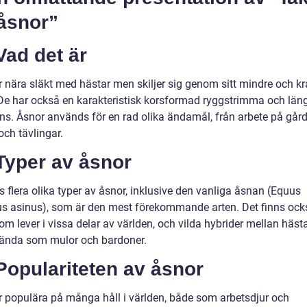
åsnor”
Vad det är
r nära släkt med hästar men skiljer sig genom sitt mindre och kr
De har också en karakteristisk korsformad ryggstrimma och lä
ns. Åsnor används för en rad olika ändamål, från arbete på gårda
och tävlingar.
Typer av åsnor
s flera olika typer av åsnor, inklusive den vanliga åsnan (Equus
us asinus), som är den mest förekommande arten. Det finns ock
om lever i vissa delar av världen, och vilda hybrider mellan häst
kända som mulor och bardoner.
Populariteten av åsnor
r populära på många håll i världen, både som arbetsdjur och