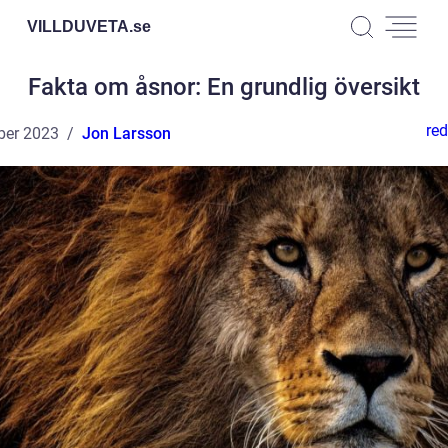
VILLDUVETA.
se
Fakta om åsnor: En grundlig översikt
red
ber 2023
Jon Larsson