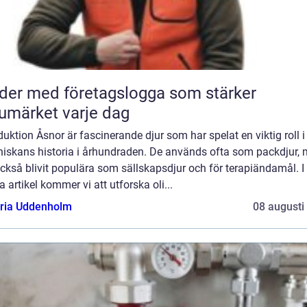
der med företagslogga som stärker
umärket varje dag
duktion Åsnor är fascinerande djur som har spelat en viktig roll i
iskans historia i århundraden. De används ofta som packdjur,
ckså blivit populära som sällskapsdjur och för terapiändamål. I
 artikel kommer vi att utforska oli...
oria Uddenholm
08 augusti