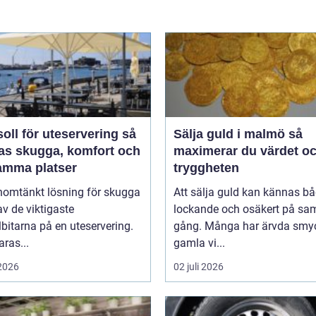
oll för uteservering så
Sälja guld i malmö så
as skugga, komfort och
maximerar du värdet o
amma platser
tryggheten
nomtänkt lösning för skugga
Att sälja guld kan kännas b
av de viktigaste
lockande och osäkert på s
bitarna på en uteservering.
gång. Många har ärvda smy
aras...
gamla vi...
 2026
02 juli 2026