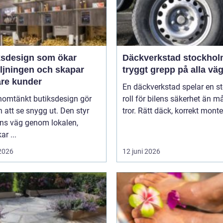
ksdesign som ökar
Däckverkstad stockho
äljningen och skapar
tryggt grepp på alla vä
are kunder
En däckverkstad spelar en st
nomtänkt butiksdesign gör
roll för bilens säkerhet än 
 att se snygg ut. Den styr
tror. Rätt däck, korrekt monter
ns väg genom lokalen,
ar ...
 2026
12 juni 2026