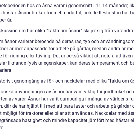
hetsperioden hos en åsna varar i genomsnitt i 11-14 månader, l
hästar. Åsnor brukar föda ett enda föl, och de flesta ston har b
per år.
skussion om hur olika ”fakta om åsnor” skiljer sig från varandra
m åsnor varierar beroende på deras ras, typ och användningsom
snor är mer anpassade för arbete på gårdar, medan andra är me
för ridning eller tävling. Det är också viktigt att notera att äve
elar liknande fysiska egenskaper, kan deras temperament och b
riera.
istorisk genomgång av för- och nackdelar med olika ”fakta om å
oriska användningen av åsnor har varit viktig för jordbruket och
rten av varor. Åsnor har varit oumbärliga i många av världens fa
 där de har hjälpt till med att bära laster och arbeta på gårdar 
it möjligt för traktorer eller bilar att användas. Nackdelar med ås
egränsade hastighet och mindre kapacitet jämfört med hästar el
r.