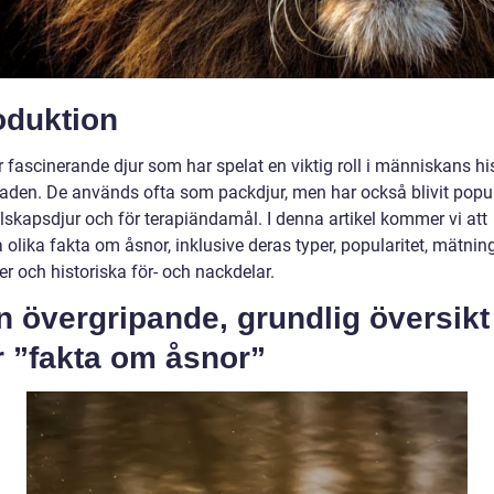
oduktion
 fascinerande djur som har spelat en viktig roll i människans his
aden. De används ofta som packdjur, men har också blivit popu
lskapsdjur och för terapiändamål. I denna artikel kommer vi att
 olika fakta om åsnor, inklusive deras typer, popularitet, mätning
er och historiska för- och nackdelar.
n övergripande, grundlig översikt
r ”fakta om åsnor”