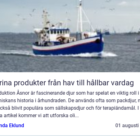
Marina produkter från hav till hållbar vardag
duktion Åsnor är fascinerande djur som har spelat en viktig roll i
iskans historia i århundraden. De används ofta som packdjur,
ckså blivit populära som sällskapsdjur och för terapiändamål. I
 artikel kommer vi att utforska oli...
da Eklund
01 augusti