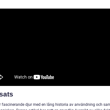
sats
r fascinerande djur med en lång historia av användning och sa