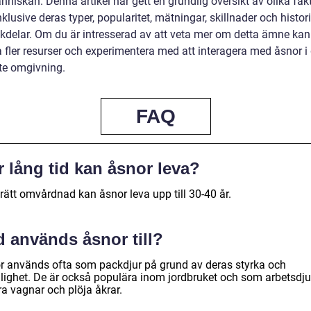
niskan. Denna artikel har gett en grundlig översikt av olika fa
nklusive deras typer, popularitet, mätningar, skillnader och histori
kdelar. Om du är intresserad av att veta mer om detta ämne kan
 fler resurser och experimentera med att interagera med åsnor i 
e omgivning.
FAQ
 lång tid kan åsnor leva?
rätt omvårdnad kan åsnor leva upp till 30-40 år.
d används åsnor till?
r används ofta som packdjur på grund av deras styrka och
llighet. De är också populära inom jordbruket och som arbetsdju
ra vagnar och plöja åkrar.