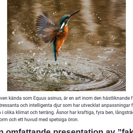
även kända som Equus asinus, är en art inom den hästliknande f
tressanta och intelligenta djur som har utvecklat anpassningar f
 i olika klimat och terräng. Åsnor har kraftiga, fyra ben, långsträ
orm och ett huvud med spetsiga öron.
n omfattande presentation av ”fa