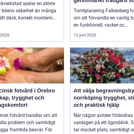
genomtänkt trädgård 
kverkstad spelar en större
håller över tid
ör bilens säkerhet än många
Tomtplanering Falkenberg h
Rätt däck, korrekt monterin...
om att förvandla en vanlig to
en funktionell, vacker oc...
i 2026
12 juni 2026
insk fotvård i Örebro
Att välja begravningsby
kap, trygghet och
norrköping trygghet, stöd
agskomfort
och praktisk hjälp
insk fotvård handlar om att
När någon avlider förändras
dla problem och samtidigt
vardagen på ett ögonblick. 
gga framtida besvär. För
tar mycket plats, samtidigt 