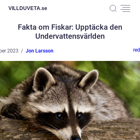
VILLDUVETA.
se
Fakta om Fiskar: Upptäcka den
Undervattensvärlden
red
ber 2023
Jon Larsson