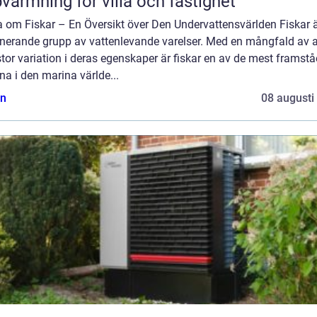
värmning för villa och fastighet
a om Fiskar – En Översikt över Den Undervattensvärlden Fiskar 
inerande grupp av vattenlevande varelser. Med en mångfald av a
tor variation i deras egenskaper är fiskar en av de mest framst
na i den marina världe...
n
08 augusti