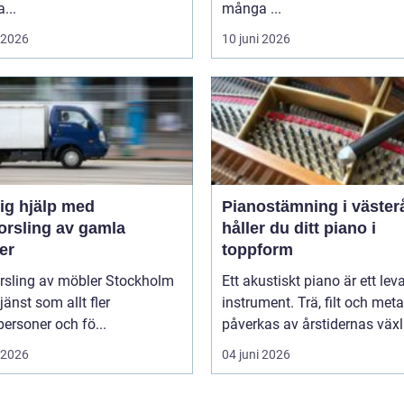
...
många ...
i 2026
10 juni 2026
ig hjälp med
Pianostämning i västerås
orsling av gamla
håller du ditt piano i
er
toppform
orsling av möbler Stockholm
Ett akustiskt piano är ett le
tjänst som allt fler
instrument. Trä, filt och meta
personer och fö...
påverkas av årstidernas växl
i 2026
04 juni 2026