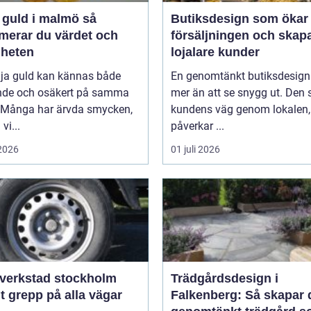
 guld i malmö så
Butiksdesign som ökar
merar du värdet och
försäljningen och skap
gheten
lojalare kunder
lja guld kan kännas både
En genomtänkt butiksdesign
nde och osäkert på samma
mer än att se snygg ut. Den 
 Många har ärvda smycken,
kundens väg genom lokalen,
vi...
påverkar ...
 2026
01 juli 2026
verkstad stockholm
Trädgårdsdesign i
t grepp på alla vägar
Falkenberg: Så skapar 