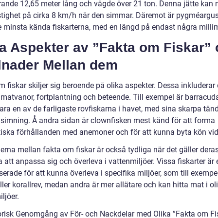
ande 12,65 meter lång och vägde över 21 ton. Denna jätte kan 
tighet på cirka 8 km/h när den simmar. Däremot är pygméargus
e minsta kända fiskarterna, med en längd på endast några millim
ka Aspekter av ”Fakta om Fiskar”
llnader Mellan dem
 fiskar skiljer sig beroende på olika aspekter. Dessa inkluderar
, matvanor, fortplantning och beteende. Till exempel är barracu
vara en av de farligaste rovfiskarna i havet, med sina skarpa tän
simning. Å andra sidan är clownfisken mest känd för att forma
iska förhållanden med anemoner och för att kunna byta kön vid
erna mellan fakta om fiskar är också tydliga när det gäller dera
att anpassa sig och överleva i vattenmiljöer. Vissa fiskarter är
serade för att kunna överleva i specifika miljöer, som till exempe
ller korallrev, medan andra är mer allätare och kan hitta mat i ol
ljöer.
orisk Genomgång av För- och Nackdelar med Olika ”Fakta om Fi