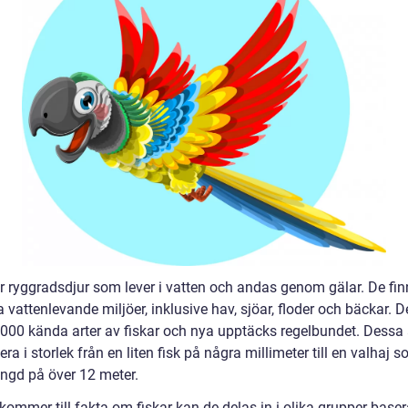
är ryggradsdjur som lever i vatten och andas genom gälar. De fin
a vattenlevande miljöer, inklusive hav, sjöar, floder och bäckar. D
 000 kända arter av fiskar och nya upptäcks regelbundet. Dessa 
era i storlek från en liten fisk på några millimeter till en valhaj 
ängd på över 12 meter.
kommer till fakta om fiskar kan de delas in i olika grupper baser