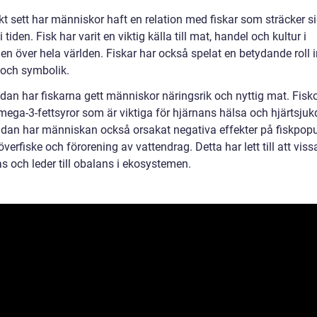
kt sett har människor haft en relation med fiskar som sträcker si
 i tiden. Fisk har varit en viktig källa till mat, handel och kultur i
en över hela världen. Fiskar har också spelat en betydande roll
 och symbolik.
dan har fiskarna gett människor näringsrik och nyttig mat. Fisko
omega-3-fettsyror som är viktiga för hjärnans hälsa och hjärtsju
idan har människan också orsakat negativa effekter på fiskpopu
erfiske och förorening av vattendrag. Detta har lett till att vissa
s och leder till obalans i ekosystemen.