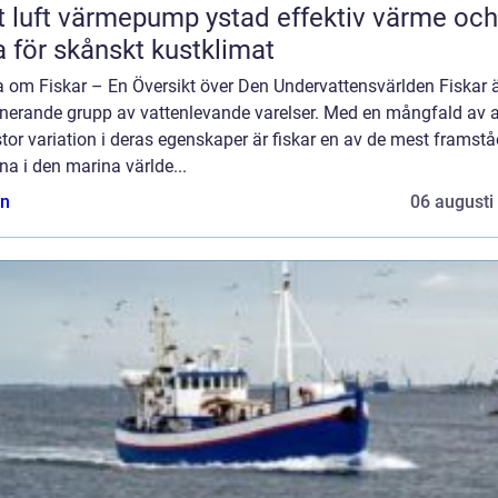
luft värmepump ystad effektiv värme och
a för skånskt kustklimat
a om Fiskar – En Översikt över Den Undervattensvärlden Fiskar 
inerande grupp av vattenlevande varelser. Med en mångfald av a
tor variation i deras egenskaper är fiskar en av de mest framst
na i den marina världe...
n
06 augusti