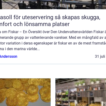
oll för uteservering så skapas skugga,
fort och lönsamma platser
a om Fiskar – En Översikt över Den Undervattensvärlden Fiskar 
inerande grupp av vattenlevande varelser. Med en mångfald av a
tor variation i deras egenskaper är fiskar en av de mest framst
na i den marina världe...
 Andersson
31 jul