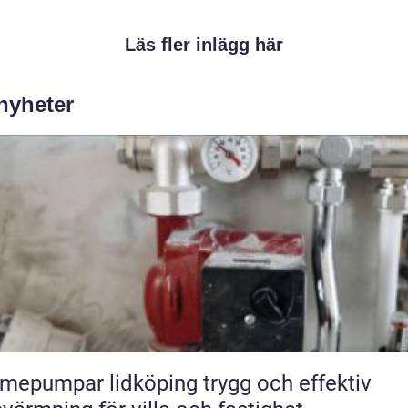
Läs fler inlägg här
 nyheter
pumpar lidköping trygg och effektiv