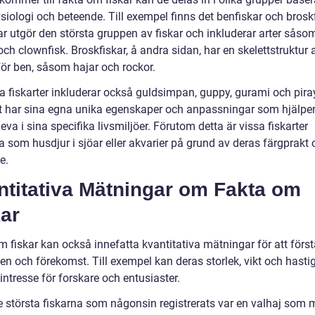
siologi och beteende. Till exempel finns det benfiskar och broskf
r utgör den största gruppen av fiskar och inkluderar arter såsom
och clownfisk. Broskfiskar, å andra sidan, har en skelettstruktur 
 för ben, såsom hajar och rockor.
a fiskarter inkluderar också guldsimpan, guppy, gurami och pira
rt har sina egna unika egenskaper och anpassningar som hjälpe
leva i sina specifika livsmiljöer. Förutom detta är vissa fiskarter
 som husdjur i sjöar eller akvarier på grund av deras färgprakt 
e.
ntitativa Mätningar om Fakta om
ar
m fiskar kan också innefatta kvantitativa mätningar för att förs
en och förekomst. Till exempel kan deras storlek, vikt och hasti
intresse för forskare och entusiaster.
e största fiskarna som någonsin registrerats var en valhaj som 