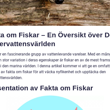
ta om Fiskar – En Översikt över 
ervattensvärlden
är en fascinerande grupp av vattenlevande varelser. Med en mån
h stor variation i deras egenskaper är fiskar en av de mest fram
 i den marina världen. I denna artikel kommer vi att ge en omfat
t av fakta om fiskar för att väcka nyfikenhet och upptäcka den
ttensvärlden.
sentation av Fakta om Fiskar