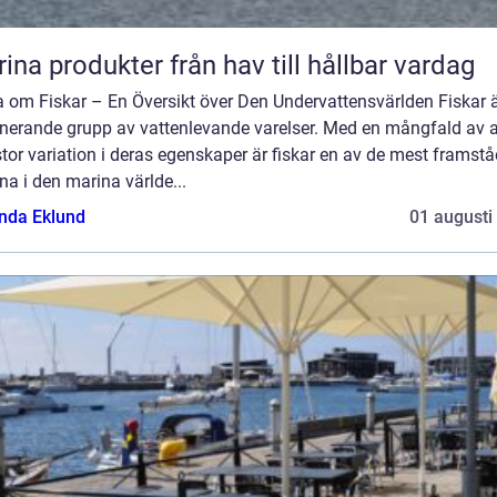
Marina produkter från hav till hållbar vardag
a om Fiskar – En Översikt över Den Undervattensvärlden Fiskar 
inerande grupp av vattenlevande varelser. Med en mångfald av a
tor variation i deras egenskaper är fiskar en av de mest framst
na i den marina världe...
da Eklund
01 augusti