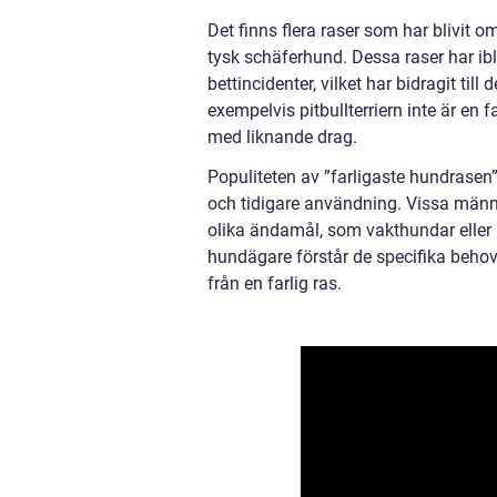
Det finns flera raser som har blivit o
tysk schäferhund. Dessa raser har ib
bettincidenter, vilket har bidragit til
exempelvis pitbullterriern inte är en 
med liknande drag.
Populiteten av ”farligaste hundrasen” 
och tidigare användning. Vissa männi
olika ändamål, som vakthundar eller h
hundägare förstår de specifika behove
från en farlig ras.