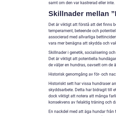
samt om den var kastrerad eller inte.
Skillnader mellan 
Det är viktigt att förstå att det finn
temperament, beteende och potentiell f
associerad med allvarliga bettincide
vara mer benägna att skydda och vakta
Skillnader i genetik, socialisering oc
Det är viktigt att potentiella hundä
de väljer en hundras, oavsett om de är 
Historisk genomgång av för- och nac
Historiskt sett har vissa hundraser
skyddsarbete. Detta har bidragit till et
dock viktigt att notera att många far
konsekvens av felaktig träning och då
En nackdel med att äga hundar från fa