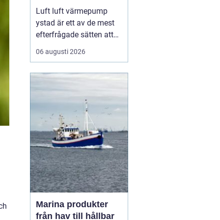
kustklimat
Luft luft värmepump
ystad är ett av de mest
efterfrågade sätten att
skapa ett behagligt
06 augusti 2026
inomhusklimat i ett
miljömedvetet
skånehem. Många
husägare längs kusten
söker en lösning som
klarar fuktiga höstar,
blåsiga vintrar och
varma sommardagar
utan att...
Marina produkter
ch
från hav till hållbar