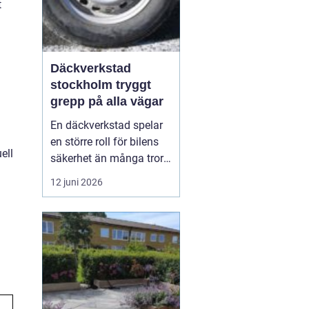
t
Däckverkstad
stockholm tryggt
grepp på alla vägar
En däckverkstad spelar
a
en större roll för bilens
ell
säkerhet än många tror.
Rätt däck, korrekt
12 juni 2026
montering och noggrann
balansering gör skillnad
för bromssträcka,
bränsleförbrukning och
körkomfort. I en stad
som Stockholm, med
skiftande väder, trånga
gato...