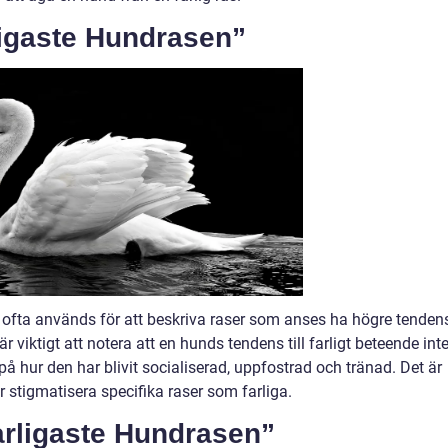
ligaste Hundrasen”
 ofta används för att beskriva raser som anses ha högre tenden
r viktigt att notera att en hunds tendens till farligt beteende int
på hur den har blivit socialiserad, uppfostrad och tränad. Det är
ler stigmatisera specifika raser som farliga.
arligaste Hundrasen”