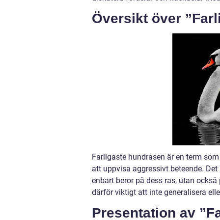
Översikt över ”Far
Farligaste hundrasen är en term som
att uppvisa aggressivt beteende. Det ä
enbart beror på dess ras, utan också 
därför viktigt att inte generalisera el
Presentation av ”F