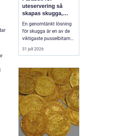
uteservering så
skapas skugga,
komfort och
En genomtänkt lösning
lönsamma platser
dar
för skugga är en av de
viktigaste pusselbitarna
på en uteservering. Rätt
31 juli 2026
parasoller gör
ör
sittplatserna mer
attraktiva, förlänger
d
säsongen och skyddar
både gäster och möbler.
Samtidigt påverkar de
upplevelsen av
varumärket och hur...