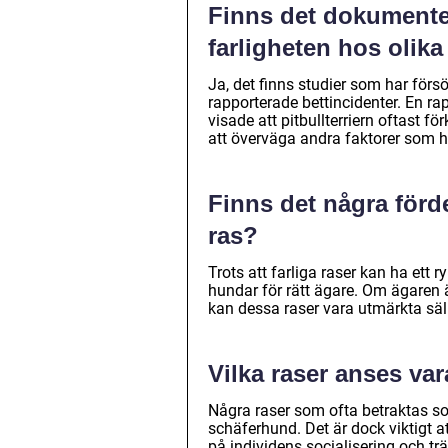
Finns det dokumenter
farligheten hos olik
Ja, det finns studier som har förs
rapporterade bettincidenter. En r
visade att pitbullterriern oftast f
att överväga andra faktorer som h
Finns det några förde
ras?
Trots att farliga raser kan ha ett r
hundar för rätt ägare. Om ägaren 
kan dessa raser vara utmärkta sä
Vilka raser anses va
Några raser som ofta betraktas som 
schäferhund. Det är dock viktigt a
på individens socialisering och tr