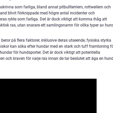
mskrivna som farliga, bland annat pitbullterriern, rottweilern och
land blivit förknippade med högre antal incidenter och
l deras rykte som farliga. Det är dock viktigt att komma ihåg att
faktisk ras, utan snarare ett samlingsnamn för olika typer av hun
beror på flera faktorer, inklusive deras utseende, fysiska styrka
skor kan söka efter hundar med en stark och tuff framtoning f
undar för hundsporter. Det är dock viktigt att potentiella
n och kraven för varje ras innan de tar beslutet att äga en hun