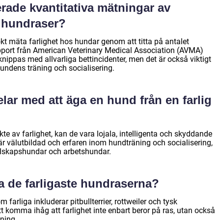
ade kvantitativa mätningar av
a hundraser?
ökt mäta farlighet hos hundar genom att titta på antalet
apport från American Veterinary Medical Association (AVMA)
örknippas med allvarliga bettincidenter, men det är också viktigt
undens träning och socialisering.
lar med att äga en hund från en farlig
ykte av farlighet, kan de vara lojala, intelligenta och skyddande
är välutbildad och erfaren inom hundträning och socialisering,
llskapshundar och arbetshundar.
ra de farligaste hundraserna?
farliga inkluderar pitbullterrier, rottweiler och tysk
tt komma ihåg att farlighet inte enbart beror på ras, utan också
äning.