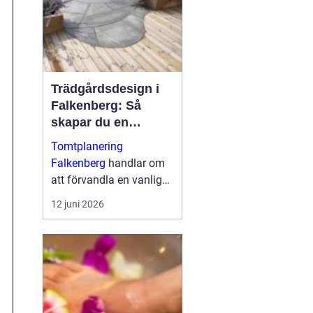
Trädgårdsdesign i
Falkenberg: Så
skapar du en
genomtänkt
Tomtplanering
trädgård som håller
Falkenberg
handlar om
över tid
att förvandla en vanlig
tomt till en funktionell,
12 juni 2026
vacker och långsiktigt
hållbar miljö runt huset. I
...