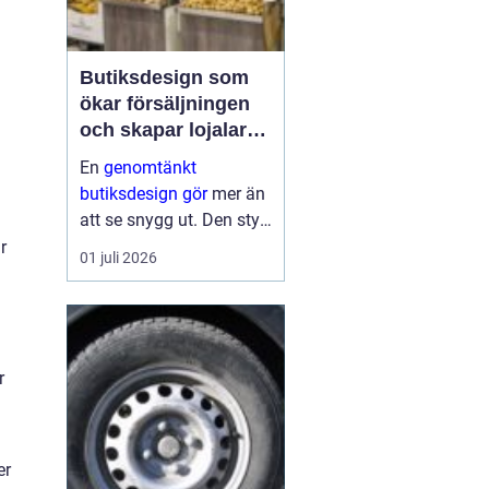
Butiksdesign som
ökar försäljningen
och skapar lojalare
kunder
n
En
genomtänkt
butiksdesign gör
mer än
att se snygg ut. Den styr
kundens väg genom
r
01 juli 2026
lokalen, påverkar vilka
varor som hamnar i
korgen och avgör hur
ofta kunden kommer
tillbaka. När hyllor,
r
fruktbord, brödsk...
er