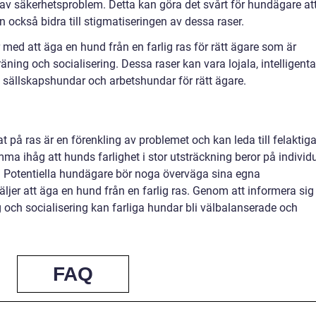
av säkerhetsproblem. Detta kan göra det svårt för hundägare at
n också bidra till stigmatiseringen av dessa raser.
 med att äga en hund från en farlig ras för rätt ägare som är
ning och socialisering. Dessa raser kan vara lojala, intelligenta
a sällskapshundar och arbetshundar för rätt ägare.
 på ras är en förenkling av problemet och kan leda till felaktig
omma ihåg att hunds farlighet i stor utsträckning beror på individu
n. Potentiella hundägare bör noga överväga sina egna
ljer att äga en hund från en farlig ras. Genom att informera sig
 och socialisering kan farliga hundar bli välbalanserade och
FAQ