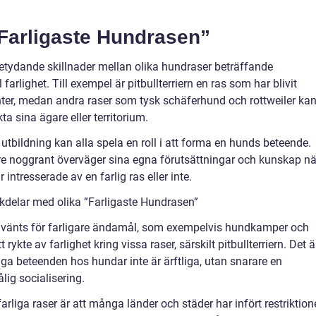
”Farligaste Hundrasen”
s betydande skillnader mellan olika hundraser beträffande
arlighet. Till exempel är pitbullterriern en ras som har blivit
nter, medan andra raser som tysk schäferhund och rottweiler ka
 sina ägare eller territorium.
h utbildning kan alla spela en roll i att forma en hunds beteende.
gare noggrant överväger sina egna förutsättningar och kunskap nä
intresserade av en farlig ras eller inte.
kdelar med olika ”Farligaste Hundrasen”
 använts för farligare ändamål, som exempelvis hundkamper och
t rykte av farlighet kring vissa raser, särskilt pitbullterriern. Det ä
liga beteenden hos hundar inte är ärftliga, utan snarare en
lig socialisering.
rliga raser är att många länder och städer har infört restriktion