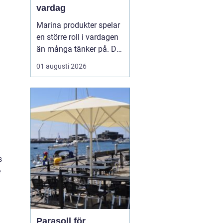
vardag
Marina produkter spelar
en större roll i vardagen
än många tänker på. De
syns inte bara på
01 augusti 2026
tallriken som fisk och
skaldjur, utan också i
hudvård, kosttillskott,
textilier och till och med
som byggmaterial. När
fler vill leva mer hållbart
hamnar havet...
s
e
Parasoll för