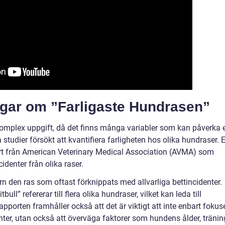
ngar om ”Farligaste Hundrasen”
komplex uppgift, då det finns många variabler som kan påverka 
studier försökt att kvantifiera farligheten hos olika hundraser. 
rt från American Veterinary Medical Association (AVMA) som
identer från olika raser.
ern den ras som oftast förknippats med allvarliga bettincidenter.
ull” refererar till flera olika hundraser, vilket kan leda till
Rapporten framhåller också att det är viktigt att inte enbart fokus
nter, utan också att överväga faktorer som hundens ålder, tränin