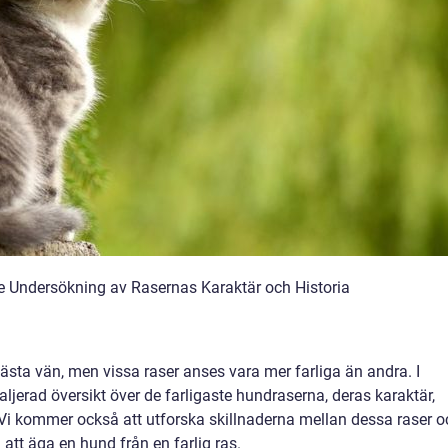
 Undersökning av Rasernas Karaktär och Historia
sta vän, men vissa raser anses vara mer farliga än andra. I
aljerad översikt över de farligaste hundraserna, deras karaktär,
 Vi kommer också att utforska skillnaderna mellan dessa raser o
att äga en hund från en farlig ras.