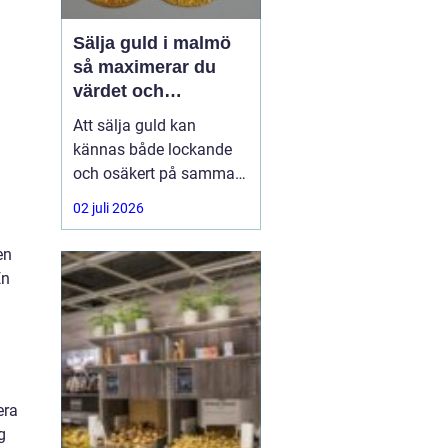
Sälja guld i malmö
så maximerar du
värdet och
tryggheten
Att sälja guld kan
kännas både lockande
och osäkert på samma
gång. Många har ärvda
02 juli 2026
smycken, gamla
vigselringar, tandguld
en
eller trasiga kedjor som
En
bara ligger i en låda.
Frågan blir då: hur gör
man en trygg, enkel och
lönsam affär när man
vill
era
g