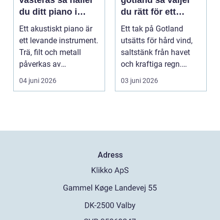
västerås så håller
gotland så väljer
du ditt piano i
du rätt för ett
toppform
hållbart tak
Ett akustiskt piano är
Ett tak på Gotland
ett levande instrument.
utsätts för hård vind,
Trä, filt och metall
saltstänk från havet
påverkas av
och kraftiga regn.
årstidernas växlinga...
Taket behöver vara...
04 juni 2026
03 juni 2026
Adress