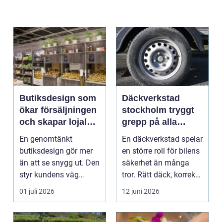
Butiksdesign som
Däckverkstad
ökar försäljningen
stockholm tryggt
och skapar lojalare
grepp på alla
kunder
vägar
En genomtänkt
En däckverkstad spelar
butiksdesign gör mer
en större roll för bilens
än att se snygg ut. Den
säkerhet än många
styr kundens väg
tror. Rätt däck, korrekt
genom lokalen,
monterin...
01 juli 2026
12 juni 2026
påverkar ...