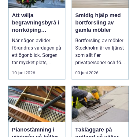
Att välja
Smidig hjälp med
begravningsbyrå i
bortforsling av
norrköping
gamla möbler
trygghet, stöd och
När någon avlider
Bortforsling av möbler
praktisk hjälp
förändras vardagen på
Stockholm är en tjänst
ett ögonblick. Sorgen
som allt fler
tar mycket plats,
privatpersoner och fö...
samtidigt som många
10 juni 2026
09 juni 2026
...
Pianostämning i
Takläggare på