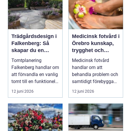
Trädgårdsdesign i
Medicinsk fotvård i
Falkenberg: Så
Örebro kunskap,
skapar du en
trygghet och
genomtänkt
vardagskomfort
Tomtplanering
Medicinsk fotvård
trädgård som
Falkenberg handlar om
handlar om att
håller över tid
att förvandla en vanlig
behandla problem och
tomt till en funktionell,
samtidigt förebygga
vacker oc...
framtida besvär. För
12 juni 2026
12 juni 2026
många...