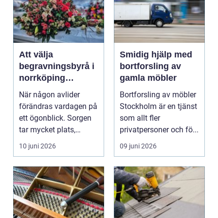
Att välja
Smidig hjälp med
begravningsbyrå i
bortforsling av
norrköping
gamla möbler
trygghet, stöd och
När någon avlider
Bortforsling av möbler
praktisk hjälp
förändras vardagen på
Stockholm är en tjänst
ett ögonblick. Sorgen
som allt fler
tar mycket plats,
privatpersoner och fö...
samtidigt som många
10 juni 2026
09 juni 2026
...