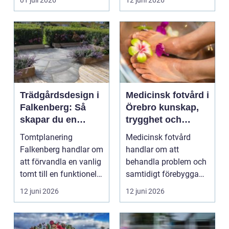
påverkar ...
Trädgårdsdesign i
Medicinsk fotvård i
Falkenberg: Så
Örebro kunskap,
skapar du en
trygghet och
genomtänkt
vardagskomfort
Tomtplanering
Medicinsk fotvård
trädgård som
Falkenberg handlar om
handlar om att
håller över tid
att förvandla en vanlig
behandla problem och
tomt till en funktionell,
samtidigt förebygga
vacker oc...
framtida besvär. För
12 juni 2026
12 juni 2026
många...