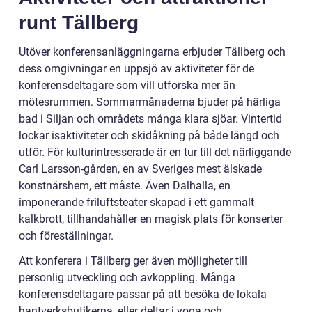
runt Tällberg
Utöver konferensanläggningarna erbjuder Tällberg och
dess omgivningar en uppsjö av aktiviteter för de
konferensdeltagare som vill utforska mer än
mötesrummen. Sommarmånaderna bjuder på härliga
bad i Siljan och områdets många klara sjöar. Vintertid
lockar isaktiviteter och skidåkning på både längd och
utför. För kulturintresserade är en tur till det närliggande
Carl Larsson-gården, en av Sveriges mest älskade
konstnärshem, ett måste. Även Dalhalla, en
imponerande friluftsteater skapad i ett gammalt
kalkbrott, tillhandahåller en magisk plats för konserter
och föreställningar.
Att konferera i Tällberg ger även möjligheter till
personlig utveckling och avkoppling. Många
konferensdeltagare passar på att besöka de lokala
hantverksbutikerna, eller deltar i yoga och