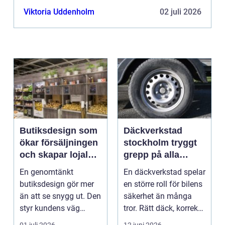
Viktoria Uddenholm
02 juli 2026
Butiksdesign som
Däckverkstad
ökar försäljningen
stockholm tryggt
och skapar lojalare
grepp på alla
kunder
vägar
En genomtänkt
En däckverkstad spelar
butiksdesign gör mer
en större roll för bilens
än att se snygg ut. Den
säkerhet än många
styr kundens väg
tror. Rätt däck, korrekt
genom lokalen,
monterin...
01 juli 2026
12 juni 2026