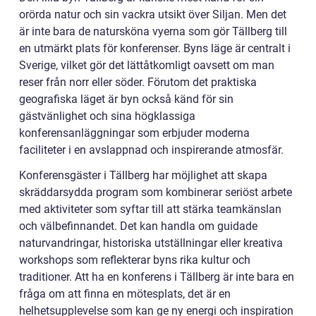
orörda natur och sin vackra utsikt över Siljan. Men det
är inte bara de natursköna vyerna som gör Tällberg till
en utmärkt plats för konferenser. Byns läge är centralt i
Sverige, vilket gör det lättåtkomligt oavsett om man
reser från norr eller söder. Förutom det praktiska
geografiska läget är byn också känd för sin
gästvänlighet och sina högklassiga
konferensanläggningar som erbjuder moderna
faciliteter i en avslappnad och inspirerande atmosfär.
Konferensgäster i Tällberg har möjlighet att skapa
skräddarsydda program som kombinerar seriöst arbete
med aktiviteter som syftar till att stärka teamkänslan
och välbefinnandet. Det kan handla om guidade
naturvandringar, historiska utställningar eller kreativa
workshops som reflekterar byns rika kultur och
traditioner. Att ha en konferens i Tällberg är inte bara en
fråga om att finna en mötesplats, det är en
helhetsupplevelse som kan ge ny energi och inspiration