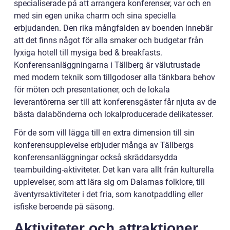
specialiserade på att arrangera konferenser, var och en
med sin egen unika charm och sina speciella
erbjudanden. Den rika mångfalden av boenden innebär
att det finns något för alla smaker och budgetar från
lyxiga hotell till mysiga bed & breakfasts.
Konferensanläggningarna i Tällberg är välutrustade
med modern teknik som tillgodoser alla tänkbara behov
för möten och presentationer, och de lokala
leverantörerna ser till att konferensgäster får njuta av de
bästa dalabönderna och lokalproducerade delikatesser.
För de som vill lägga till en extra dimension till sin
konferensupplevelse erbjuder många av Tällbergs
konferensanläggningar också skräddarsydda
teambuilding-aktiviteter. Det kan vara allt från kulturella
upplevelser, som att lära sig om Dalarnas folklore, till
äventyrsaktiviteter i det fria, som kanotpaddling eller
isfiske beroende på säsong.
Aktiviteter och attraktioner