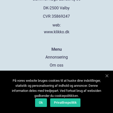
web:
www.klikko.dk
Menu
Annonsering
Om oss
Cookies
På vores website bruges cookies til at huske dine indstillinger,
Kontakta oss
statistik og personalisering af indhold og annoncer. Denne
Sitemap
information deles med tredjepart. Ved fortsat brug af websiden
godkender du cookiepolitikken.
Ok
Privatlivspolitik