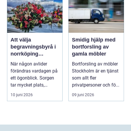
Att välja
Smidig hjälp med
begravningsbyrå i
bortforsling av
norrköping
gamla möbler
trygghet, stöd och
När någon avlider
Bortforsling av möbler
praktisk hjälp
förändras vardagen på
Stockholm är en tjänst
ett ögonblick. Sorgen
som allt fler
tar mycket plats,
privatpersoner och fö...
samtidigt som många
10 juni 2026
09 juni 2026
...