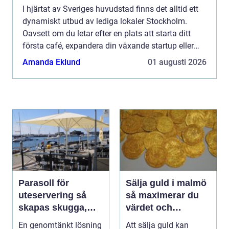
I hjärtat av Sveriges huvudstad finns det alltid ett
dynamiskt utbud av lediga lokaler Stockholm.
Oavsett om du letar efter en plats att starta ditt
första café, expandera din växande startup eller
bygga ett storföretag, s&...
Amanda Eklund
01 augusti 2026
Parasoll för
Sälja guld i malmö
uteservering så
så maximerar du
skapas skugga,
värdet och
komfort och
tryggheten
En genomtänkt lösning
Att sälja guld kan