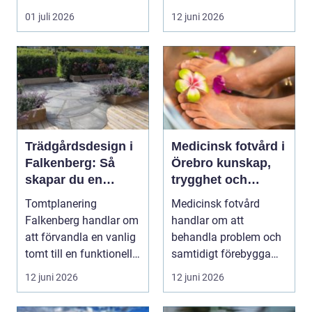
genom lokalen,
monterin...
01 juli 2026
12 juni 2026
påverkar ...
Trädgårdsdesign i
Medicinsk fotvård i
Falkenberg: Så
Örebro kunskap,
skapar du en
trygghet och
genomtänkt
vardagskomfort
Tomtplanering
Medicinsk fotvård
trädgård som
Falkenberg handlar om
handlar om att
håller över tid
att förvandla en vanlig
behandla problem och
tomt till en funktionell,
samtidigt förebygga
vacker oc...
framtida besvär. För
12 juni 2026
12 juni 2026
många...