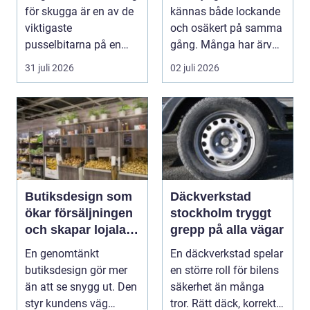
lönsamma platser
för skugga är en av de
kännas både lockande
viktigaste
och osäkert på samma
pusselbitarna på en
gång. Många har ärvda
uteservering. Rätt
smycken, gamla vi...
31 juli 2026
02 juli 2026
paras...
Butiksdesign som
Däckverkstad
ökar försäljningen
stockholm tryggt
och skapar lojalare
grepp på alla vägar
kunder
En genomtänkt
En däckverkstad spelar
butiksdesign gör mer
en större roll för bilens
än att se snygg ut. Den
säkerhet än många
styr kundens väg
tror. Rätt däck, korrekt