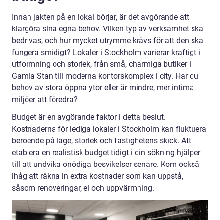
Innan jakten på en lokal börjar, är det avgörande att
klargöra sina egna behov. Vilken typ av verksamhet ska
bedrivas, och hur mycket utrymme krävs för att den ska
fungera smidigt? Lokaler i Stockholm varierar kraftigt i
utformning och storlek, från små, charmiga butiker i
Gamla Stan till moderna kontorskomplex i city. Har du
behov av stora öppna ytor eller är mindre, mer intima
miljöer att föredra?
Budget är en avgörande faktor i detta beslut.
Kostnaderna för lediga lokaler i Stockholm kan fluktuera
beroende på läge, storlek och fastighetens skick. Att
etablera en realistisk budget tidigt i din sökning hjälper
till att undvika onödiga besvikelser senare. Kom också
ihåg att räkna in extra kostnader som kan uppstå,
såsom renoveringar, el och uppvärmning.