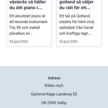
västerås så håller
gotland så väljer
du ditt piano i
du rätt för ett
toppform
hållbart tak
Ett akustiskt piano är
Ett tak på Gotland
ett levande instrument.
utsätts för hård vind,
Trä, filt och metall
saltstänk från havet
påverkas av
och kraftiga regn.
årstidernas växlinga...
Taket behöver vara...
04 juni 2026
03 juni 2026
Adress