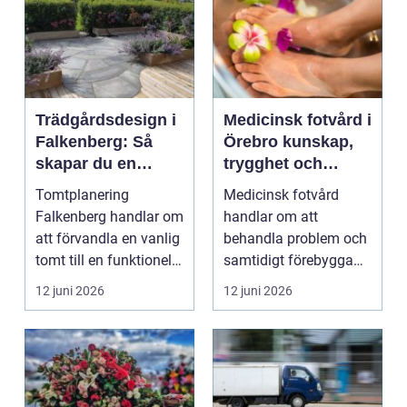
Trädgårdsdesign i
Medicinsk fotvård i
Falkenberg: Så
Örebro kunskap,
skapar du en
trygghet och
genomtänkt
vardagskomfort
Tomtplanering
Medicinsk fotvård
trädgård som
Falkenberg handlar om
handlar om att
håller över tid
att förvandla en vanlig
behandla problem och
tomt till en funktionell,
samtidigt förebygga
vacker oc...
framtida besvär. För
12 juni 2026
12 juni 2026
många...