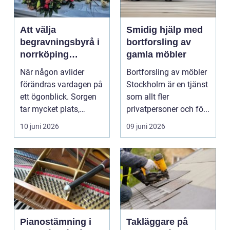
Att välja
Smidig hjälp med
begravningsbyrå i
bortforsling av
norrköping
gamla möbler
trygghet, stöd och
När någon avlider
Bortforsling av möbler
praktisk hjälp
förändras vardagen på
Stockholm är en tjänst
ett ögonblick. Sorgen
som allt fler
tar mycket plats,
privatpersoner och fö...
samtidigt som många
10 juni 2026
09 juni 2026
...
Pianostämning i
Takläggare på