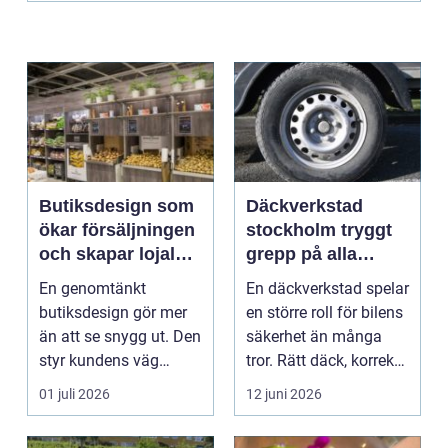
Butiksdesign som
Däckverkstad
ökar försäljningen
stockholm tryggt
och skapar lojalare
grepp på alla
kunder
vägar
En genomtänkt
En däckverkstad spelar
butiksdesign gör mer
en större roll för bilens
än att se snygg ut. Den
säkerhet än många
styr kundens väg
tror. Rätt däck, korrekt
genom lokalen,
monterin...
01 juli 2026
12 juni 2026
påverkar ...