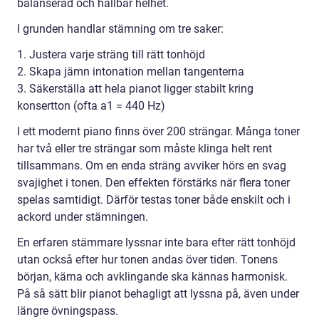
balanserad och hållbar helhet.
I grunden handlar stämning om tre saker:
1. Justera varje sträng till rätt tonhöjd
2. Skapa jämn intonation mellan tangenterna
3. Säkerställa att hela pianot ligger stabilt kring
konsertton (ofta a1 = 440 Hz)
I ett modernt piano finns över 200 strängar. Många toner
har två eller tre strängar som måste klinga helt rent
tillsammans. Om en enda sträng avviker hörs en svag
svajighet i tonen. Den effekten förstärks när flera toner
spelas samtidigt. Därför testas toner både enskilt och i
ackord under stämningen.
En erfaren stämmare lyssnar inte bara efter rätt tonhöjd
utan också efter hur tonen andas över tiden. Tonens
början, kärna och avklingande ska kännas harmonisk.
På så sätt blir pianot behagligt att lyssna på, även under
längre övningspass.