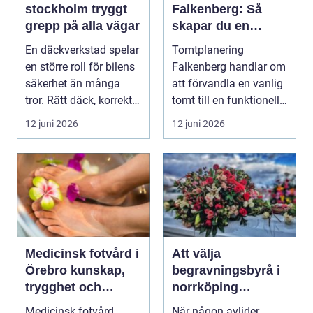
stockholm tryggt
Falkenberg: Så
grepp på alla vägar
skapar du en
genomtänkt
En däckverkstad spelar
Tomtplanering
trädgård som
en större roll för bilens
Falkenberg handlar om
håller över tid
säkerhet än många
att förvandla en vanlig
tror. Rätt däck, korrekt
tomt till en funktionell,
monterin...
vacker oc...
12 juni 2026
12 juni 2026
Medicinsk fotvård i
Att välja
Örebro kunskap,
begravningsbyrå i
trygghet och
norrköping
vardagskomfort
trygghet, stöd och
Medicinsk fotvård
När någon avlider