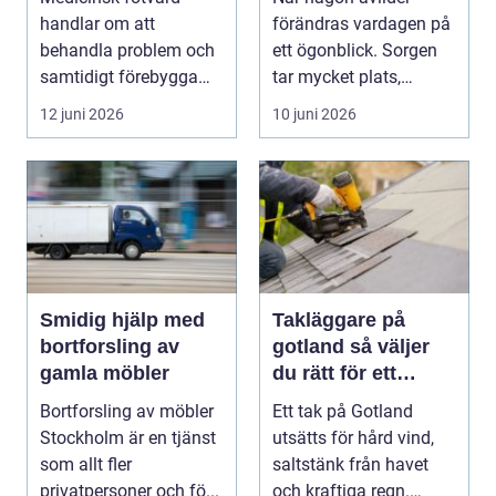
praktisk hjälp
handlar om att
förändras vardagen på
behandla problem och
ett ögonblick. Sorgen
samtidigt förebygga
tar mycket plats,
framtida besvär. För
samtidigt som många
12 juni 2026
10 juni 2026
många...
...
Smidig hjälp med
Takläggare på
bortforsling av
gotland så väljer
gamla möbler
du rätt för ett
hållbart tak
Bortforsling av möbler
Ett tak på Gotland
Stockholm är en tjänst
utsätts för hård vind,
som allt fler
saltstänk från havet
privatpersoner och fö...
och kraftiga regn.