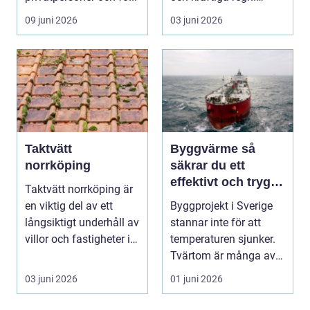
Taket behöver vara...
09 juni 2026
03 juni 2026
Taktvätt
Byggvärme så
norrköping
säkrar du ett
effektivt och tryggt
Taktvätt norrköping är
klimat på
en viktig del av ett
Byggprojekt i Sverige
byggarbetsplatsen
långsiktigt underhåll av
stannar inte för att
villor och fastigheter i
temperaturen sjunker.
region...
Tvärtom är många av
de mest tidskri...
03 juni 2026
01 juni 2026