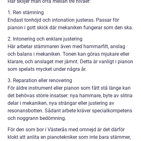
Här skiljer man ofta mellan tre nivåer:
1. Ren stämning
Endast tonhöjd och intonation justeras. Passar för
pianon i gott skick där mekaniken fungerar som den ska.
2. Intonering och enklare justering
Här arbetar stämmaren även med hammarfilt, anslag
och balans i mekaniken. Tonen kan göras mjukare eller
klarare, och anslaget mer jämnt. Detta är vanligt i pianon
som spelats mycket under några år.
3. Reparation eller renovering
För äldre instrument eller pianon som fått stå länge kan
det behövas större insatser: nya hammare, byte av slitna
delar i mekaniken, nya strängar eller justering av
resonansbotten. Sådant arbete kräver specialkompetens
och noggrann bedömning.
För den som bor i Västerås med omnejd är det därför
klokt att anlita en pianotekniker som inte bara stämmer,