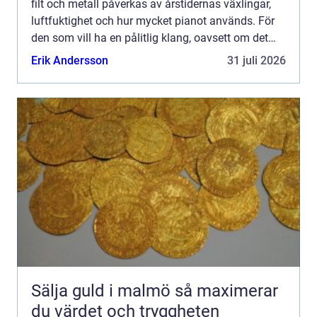
filt och metall påverkas av årstidernas växlingar,
luftfuktighet och hur mycket pianot används. För
den som vill ha en pålitlig klang, oavsett om det
handlar om vardagsspel, undervisning eller konse...
Erik Andersson
31 juli 2026
Sälja guld i malmö så maximerar
du värdet och tryggheten