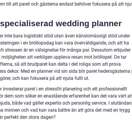
rn till att paret och gästerna endast behöver fokusera på att nju
specialiserad wedding planner
r inte bara logistiskt stöd utan även känslomässigt stöd under
steringen i en bröllopsdag kan vara överväldigande, och att ha
h stressen är en välsignelse för många par. Dessutom erbjuder
möjligheten att verkligen uppleva resan mot bröllopet. De tar
rna, så att brudparet kan delta i det roliga som att prova
era dekor. Med en planner vid sin sida blir paret hedersgästerna
görer, och kan fokusera på att njuta fullt ut.
investerar paret i en stressfri planering och ett professionellt
ör dem som söker en enastående erfarenhet kan det vara värt at
juda, både vad gäller expertis och personlig service. I slutändan
a minnen och vad kan vara bättre än att göra det med en trygg
t är perfekt den stora dagen?