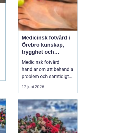
Medicinsk fotvård i
Örebro kunskap,
trygghet och
vardagskomfort
Medicinsk fotvård
handlar om att behandla
problem och samtidigt
förebygga framtida
12 juni 2026
besvär. För många i och
runt Örebro är fötterna
starkt kopplade till
vardagen: promenader,
arbete, träning och fritid.
När fötterna gör ont