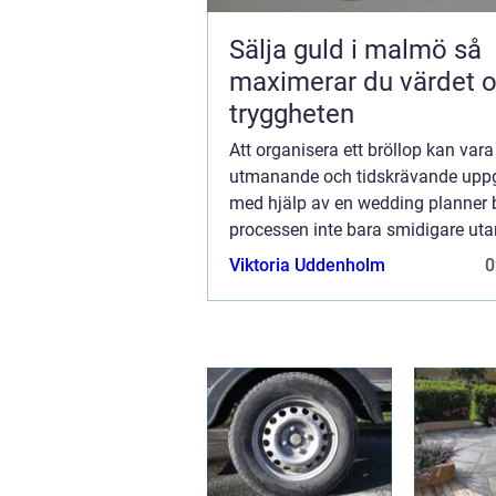
Sälja guld i malmö så
maximerar du värdet 
tryggheten
Att organisera ett bröllop kan vara
utmanande och tidskrävande uppg
med hjälp av en wedding planner b
processen inte bara smidigare ut
njutbar. Från att välja den perfekt
Viktoria Uddenholm
0
till att utforsk...