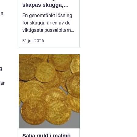
skapas skugga,
komfort och
an
En genomtänkt lösning
lönsamma platser
för skugga är en av de
viktigaste pusselbitarna
på en uteservering. Rätt
31 juli 2026
parasoller gör
sittplatserna mer
attraktiva, förlänger
säsongen och skyddar
g
både gäster och möbler.
Samtidigt påverkar de
rar
upplevelsen av
varumärket och hur...
Sälja guld i malmö