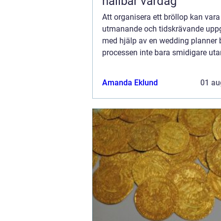
hållbar vardag
Att organisera ett bröllop kan vara
utmanande och tidskrävande uppg
med hjälp av en wedding planner b
processen inte bara smidigare ut
njutbar. Från att välja den perfekt
till att utforsk...
Amanda Eklund
01 au