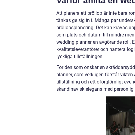
Varför anlita en we
Att planera ett bröllop är inte bara 
tänkas ge sig in i. Många par unders
bröllopsplanering. Det kan krävas upp 
som plats och datum till mindre me
wedding planner en avgörande roll. En
kvalitetsleverantörer och hantera logi
lyckliga tillställningen.
För den som önskar en skräddarsydd 
planner, som verkligen förstår vikten 
tillställning och ett oförglömligt e
skandinavisk elegans med personlig 