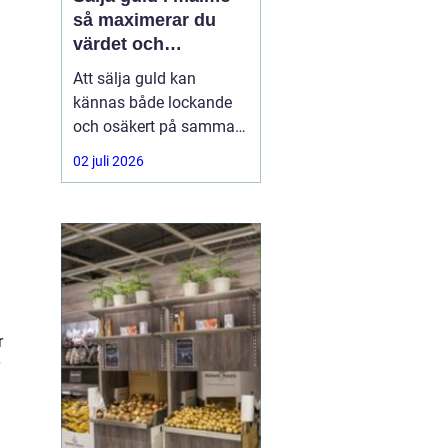
så maximerar du
värdet och
tryggheten
Att sälja guld kan
kännas både lockande
och osäkert på samma
gång. Många har ärvda
02 juli 2026
smycken, gamla
vigselringar, tandguld
eller trasiga kedjor som
bara ligger i en låda.
Frågan blir då: hur gör
man en trygg, enkel och
lönsam affär när man
r
vill