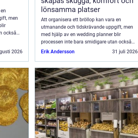
skapas skugga, komfort och
lönsamma platser
 en
ift, men
Att organisera ett bröllop kan vara en
lir
utmanande och tidskrävande uppgift, men
an också
med hjälp av en wedding planner blir
a platsen
processen inte bara smidigare utan också
njutbar. Från att välja den perfekta platsen
gusti 2026
Erik Andersson
31 juli 2026
till att utforsk...