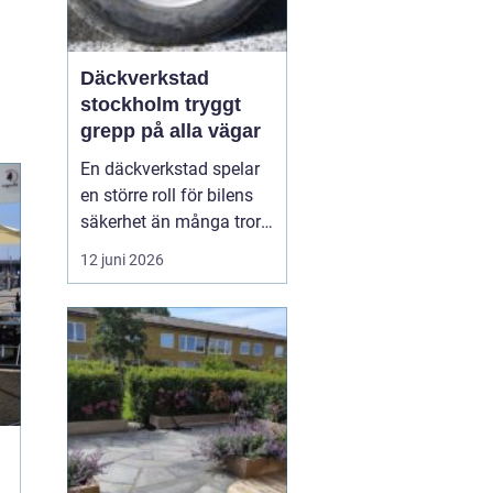
Däckverkstad
stockholm tryggt
grepp på alla vägar
En däckverkstad spelar
en större roll för bilens
säkerhet än många tror.
Rätt däck, korrekt
12 juni 2026
montering och noggrann
balansering gör skillnad
för bromssträcka,
bränsleförbrukning och
körkomfort. I en stad
som Stockholm, med
skiftande väder, trånga
gato...