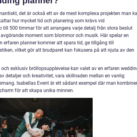
dding planner?
romantiskt, det är också ett av de mest komplexa projekten man k
kattar hur mycket tid och planering som krävs vid
till 500 timmar för att arrangera varje detalj från stora beslut
n avgörande moment som blommor och musik. Här spelar en
 erfaren planner kommer att spara tid, ge tillgång till
stiken, vilket gör att brudparet kan fokusera på att njuta av den
och exklusiv bröllopsupplevelse kan valet av en erfaren weddin
av detaljer och kreativitet, vara skillnaden mellan en vanlig
venemang. Isabellas Event är ett sådant exempel där man kombine
charm för att skapa unika minnen.