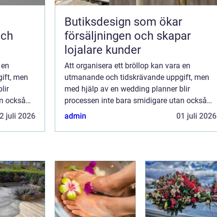
Butiksdesign som ökar
och
försäljningen och skapar
lojalare kunder
 en
Att organisera ett bröllop kan vara en
ift, men
utmanande och tidskrävande uppgift, men
lir
med hjälp av en wedding planner blir
an också
processen inte bara smidigare utan också
a platsen
njutbar. Från att välja den perfekta platsen
2 juli 2026
admin
01 juli 2026
till att utforsk...