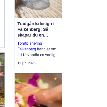
Trädgårdsdesign i
Falkenberg: Så
skapar du en
genomtänkt
Tomtplanering
trädgård som håller
Falkenberg
handlar om
över tid
att förvandla en vanlig
tomt till en funktionell,
12 juni 2026
vacker och långsiktigt
hållbar miljö runt huset. I
...