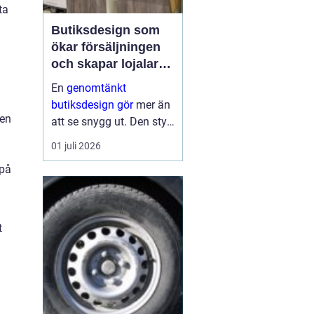
ta
Butiksdesign som
ökar försäljningen
och skapar lojalare
kunder
En
genomtänkt
butiksdesign gör
mer än
 en
att se snygg ut. Den styr
kundens väg genom
01 juli 2026
lokalen, påverkar vilka
 på
varor som hamnar i
korgen och avgör hur
ofta kunden kommer
tillbaka. När hyllor,
t
fruktbord, brödsk...