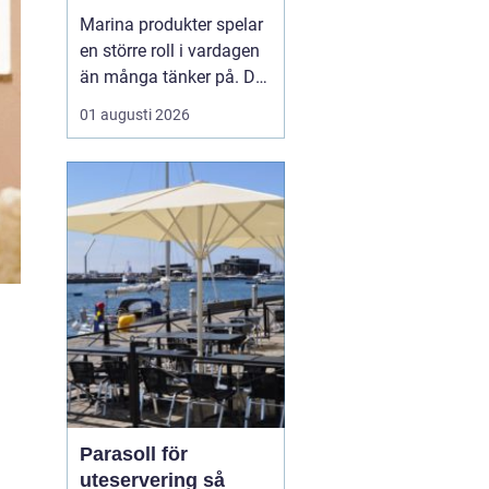
Marina produkter spelar
en större roll i vardagen
än många tänker på. De
syns inte bara på
01 augusti 2026
tallriken som fisk och
skaldjur, utan också i
hudvård, kosttillskott,
textilier och till och med
som byggmaterial. När
fler vill leva mer hållbart
hamnar havet...
Parasoll för
uteservering så