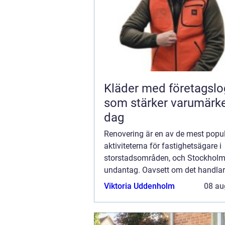
Kläder med företagsl
som stärker varumärke
dag
Renovering är en av de mest popu
aktiviteterna för fastighetsägare i
storstadsområden, och Stockholm 
undantag. Oavsett om det handlar
fräscha upp ett gammalt kök, förn
Viktoria Uddenholm
08 au
slitet bad...