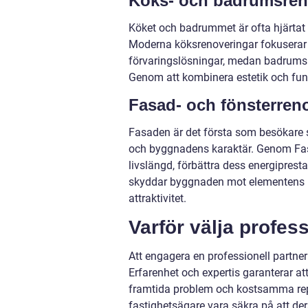
Köks- och badrumsren
Köket och badrummet är ofta hjärtat i
Moderna köksrenoveringar fokuserar
förvaringslösningar, medan badrumsre
Genom att kombinera estetik och funk
Fasad- och fönsterren
Fasaden är det första som besökare 
och byggnadens karaktär. Genom Fas
livslängd, förbättra dess energiprest
skyddar byggnaden mot elementens på
attraktivitet.
Varför välja profess
Att engagera en professionell partner
Erfarenhet och expertis garanterar att
framtida problem och kostsamma repar
fastighetsägare vara säkra på att de