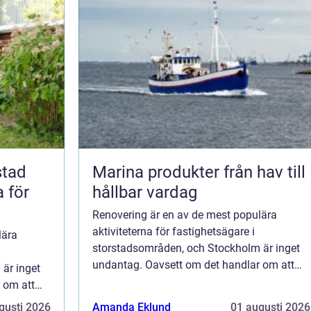
stad
Marina produkter från hav till
a för
hållbar vardag
Renovering är en av de mest populära
aktiviteterna för fastighetsägare i
lära
storstadsområden, och Stockholm är inget
undantag. Oavsett om det handlar om att
är inget
fräscha upp ett gammalt kök, förnya ett
 om att
slitet bad...
ya ett
gusti 2026
Amanda Eklund
01 augusti 2026