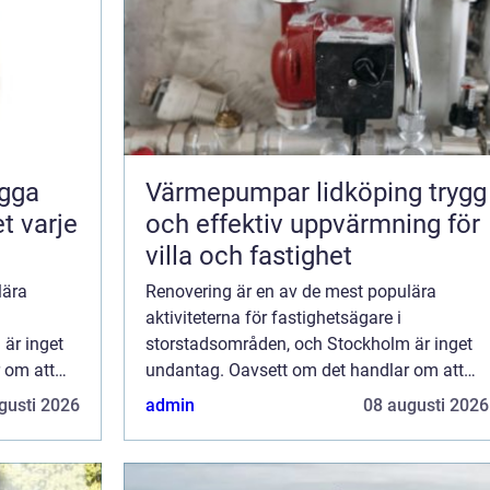
ogga
Värmepumpar lidköping trygg
t varje
och effektiv uppvärmning för
villa och fastighet
lära
Renovering är en av de mest populära
aktiviteterna för fastighetsägare i
är inget
storstadsområden, och Stockholm är inget
 om att
undantag. Oavsett om det handlar om att
ya ett
fräscha upp ett gammalt kök, förnya ett
gusti 2026
admin
08 augusti 2026
slitet bad...