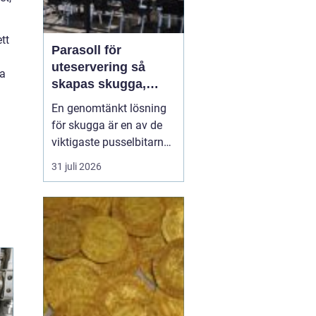
tt
Parasoll för
uteservering så
na
skapas skugga,
komfort och
En genomtänkt lösning
lönsamma platser
för skugga är en av de
viktigaste pusselbitarna
på en uteservering. Rätt
31 juli 2026
parasoller gör
sittplatserna mer
attraktiva, förlänger
säsongen och skyddar
både gäster och möbler.
Samtidigt påverkar de
upplevelsen av
varumärket och hur...