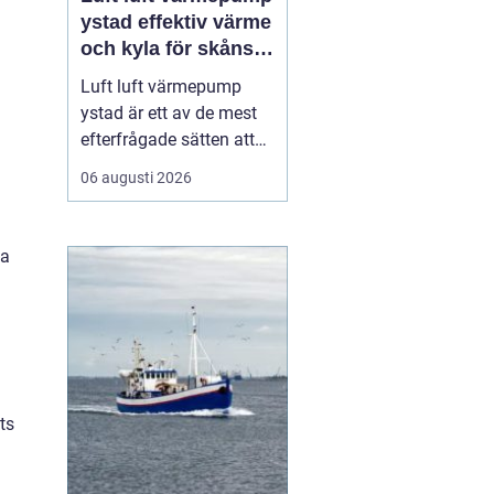
ystad effektiv värme
och kyla för skånskt
kustklimat
Luft luft värmepump
ystad är ett av de mest
efterfrågade sätten att
skapa ett behagligt
06 augusti 2026
inomhusklimat i ett
miljömedvetet
skånehem. Många
na
husägare längs kusten
söker en lösning som
klarar fuktiga höstar,
blåsiga vintrar och
varma sommardagar
utan att...
ts