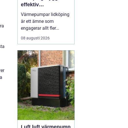
effektiv
uppvärmning för
Värmepumpar lidköping
villa och fastighet
är ett ämne som
ra
engagerar allt fler
villaägare och
08 augusti 2026
fastighetsägare som vill
sta
kombinera lägre
energikostnader med ett
bekvämt inomhusklimat.
Många i området söker
ver
efter en lösning som är
ja
både miljövänlig och
driftsäker året runt, ...
Luft luft värmepump