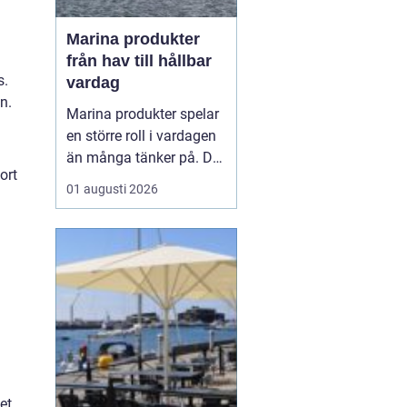
Marina produkter
från hav till hållbar
s.
vardag
n.
Marina produkter spelar
en större roll i vardagen
än många tänker på. De
ort
syns inte bara på
01 augusti 2026
tallriken som fisk och
skaldjur, utan också i
hudvård, kosttillskott,
textilier och till och med
som byggmaterial. När
fler vill leva mer hållbart
hamnar havet...
et,