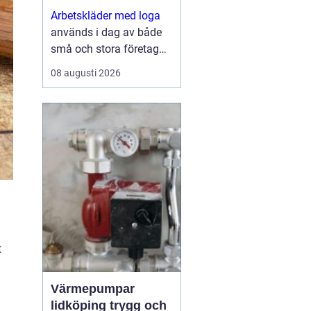
varje dag
Arbetskläder med loga
används i dag av både
små och stora företag
som vill synas mer och
08 augusti 2026
uppfattas som
professionella. Genom
att välja genomt&...
t
Värmepumpar
lidköping trygg och