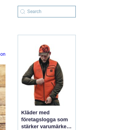
ion
Kläder med
företagslogga som
stärker varumärket