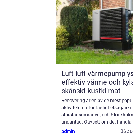
Luft luft värmepump y
effektiv värme och kyl
skånskt kustklimat
Renovering är en av de mest popu
aktiviteterna för fastighetsägare i
storstadsområden, och Stockholm 
undantag. Oavsett om det handlar
fräscha upp ett gammalt kök, förn
admin
06 au