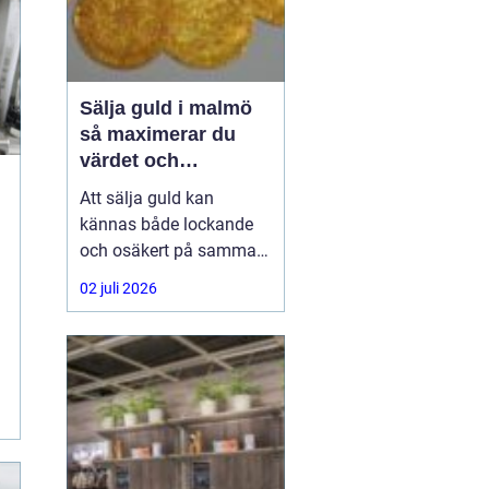
Sälja guld i malmö
så maximerar du
värdet och
tryggheten
Att sälja guld kan
kännas både lockande
och osäkert på samma
gång. Många har ärvda
02 juli 2026
smycken, gamla
vigselringar, tandguld
eller trasiga kedjor som
bara ligger i en låda.
Frågan blir då: hur gör
man en trygg, enkel och
lönsam affär när man
vill