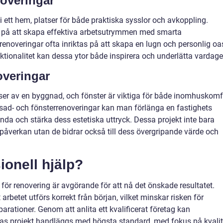
overingar
 ett hem, platser för både praktiska sysslor och avkoppling.
 på att skapa effektiva arbetsutrymmen med smarta
noveringar ofta inriktas på att skapa en lugn och personlig oa
tionalitet kan dessa ytor både inspirera och underlätta vardage
overingar
ser av en byggnad, och fönster är viktiga för både inomhuskomf
ad- och fönsterrenoveringar kan man förlänga en fastighets
anda och stärka dess estetiska uttryck. Dessa projekt inte bara
verkan utan de bidrar också till dess övergripande värde och
ionell hjälp?
 för renovering är avgörande för att nå det önskade resultatet.
 arbetet utförs korrekt från början, vilket minskar risken för
ationer. Genom att anlita ett kvalificerat företag kan
ras projekt handläggs med högsta standard, med fokus på kvalit