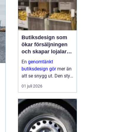
Butiksdesign som
ökar försäljningen
och skapar lojalare
kunder
En
genomtänkt
butiksdesign gör
mer än
att se snygg ut. Den styr
kundens väg genom
01 juli 2026
lokalen, påverkar vilka
varor som hamnar i
korgen och avgör hur
ofta kunden kommer
tillbaka. När hyllor,
fruktbord, brödsk...