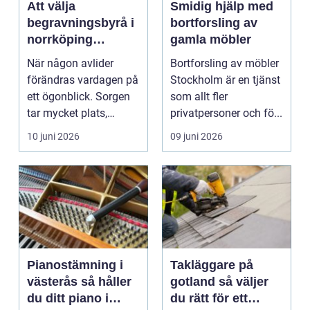
Att välja
Smidig hjälp med
begravningsbyrå i
bortforsling av
norrköping
gamla möbler
trygghet, stöd och
När någon avlider
Bortforsling av möbler
praktisk hjälp
förändras vardagen på
Stockholm är en tjänst
ett ögonblick. Sorgen
som allt fler
tar mycket plats,
privatpersoner och fö...
samtidigt som många
10 juni 2026
09 juni 2026
...
Pianostämning i
Takläggare på
västerås så håller
gotland så väljer
du ditt piano i
du rätt för ett