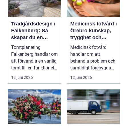
Trädgårdsdesign i
Medicinsk fotvård i
Falkenberg: Så
Örebro kunskap,
skapar du en
trygghet och
genomtänkt
vardagskomfort
Tomtplanering
Medicinsk fotvård
trädgård som
Falkenberg handlar om
handlar om att
håller över tid
att förvandla en vanlig
behandla problem och
tomt till en funktionell,
samtidigt förebygga
vacker oc...
framtida besvär. För
12 juni 2026
12 juni 2026
många...