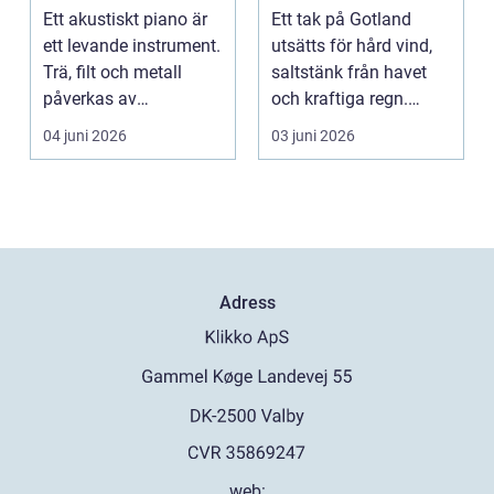
toppform
hållbart tak
Ett akustiskt piano är
Ett tak på Gotland
ett levande instrument.
utsätts för hård vind,
Trä, filt och metall
saltstänk från havet
påverkas av
och kraftiga regn.
årstidernas växlinga...
Taket behöver vara...
04 juni 2026
03 juni 2026
Adress
web: