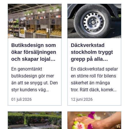
Butiksdesign som
Däckverkstad
ökar försäljningen
stockholm tryggt
och skapar lojalare
grepp på alla
kunder
vägar
En genomtänkt
En däckverkstad spelar
butiksdesign gör mer
en större roll för bilens
än att se snygg ut. Den
säkerhet än många
styr kundens väg
tror. Rätt däck, korrekt
genom lokalen,
monterin...
01 juli 2026
12 juni 2026
påverkar ...