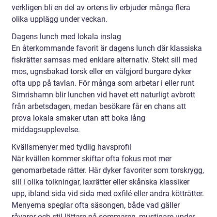
verkligen bli en del av ortens liv erbjuder många flera
olika upplägg under veckan.
Dagens lunch med lokala inslag
En återkommande favorit är dagens lunch där klassiska
fiskrätter samsas med enklare alternativ. Stekt sill med
mos, ugnsbakad torsk eller en välgjord burgare dyker
ofta upp på tavlan. För många som arbetar i eller runt
Simrishamn blir lunchen vid havet ett naturligt avbrott
från arbetsdagen, medan besökare får en chans att
prova lokala smaker utan att boka lång
middagsupplevelse.
Kvällsmenyer med tydlig havsprofil
När kvällen kommer skiftar ofta fokus mot mer
genomarbetade rätter. Här dyker favoriter som torskrygg,
sill i olika tolkningar, laxrätter eller skånska klassiker
upp, ibland sida vid sida med oxfilé eller andra kötträtter.
Menyerna speglar ofta säsongen, både vad gäller
råvaror och stil lättare på sommaren, mustigare under