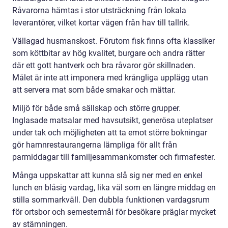
Råvarorna hämtas i stor utsträckning från lokala
leverantörer, vilket kortar vägen från hav till tallrik.
Vällagad husmanskost. Förutom fisk finns ofta klassiker
som köttbitar av hög kvalitet, burgare och andra rätter
där ett gott hantverk och bra råvaror gör skillnaden.
Målet är inte att imponera med krångliga upplägg utan
att servera mat som både smakar och mättar.
Miljö för både små sällskap och större grupper.
Inglasade matsalar med havsutsikt, generösa uteplatser
under tak och möjligheten att ta emot större bokningar
gör hamnrestaurangerna lämpliga för allt från
parmiddagar till familjesammankomster och firmafester.
Många uppskattar att kunna slå sig ner med en enkel
lunch en blåsig vardag, lika väl som en längre middag en
stilla sommarkväll. Den dubbla funktionen vardagsrum
för ortsbor och semestermål för besökare präglar mycket
av stämningen.