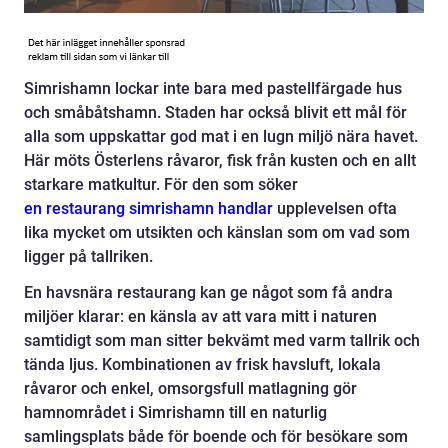
Simrishamn lockar inte bara med pastellfärgade hus
och småbåtshamn. Staden har också blivit ett mål för
alla som uppskattar god mat i en lugn miljö nära havet.
Här möts Österlens råvaror, fisk från kusten och en allt
starkare matkultur. För den som söker
en restaurang simrishamn handlar
upplevelsen ofta
lika mycket om utsikten och känslan som om vad som
ligger på tallriken.
En havsnära restaurang kan ge något som få andra
miljöer klarar: en känsla av att vara mitt i naturen
samtidigt som man sitter bekvämt med varm tallrik och
tända ljus. Kombinationen av frisk havsluft, lokala
råvaror och enkel, omsorgsfull matlagning gör
hamnområdet i Simrishamn till en naturlig
samlingsplats både för boende och för besökare som