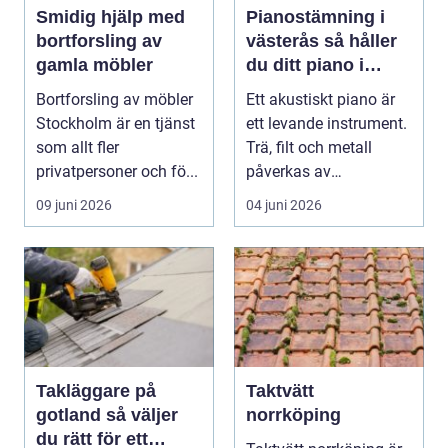
Smidig hjälp med
Pianostämning i
bortforsling av
västerås så håller
gamla möbler
du ditt piano i
toppform
Bortforsling av möbler
Ett akustiskt piano är
Stockholm är en tjänst
ett levande instrument.
som allt fler
Trä, filt och metall
privatpersoner och fö...
påverkas av
årstidernas växlinga...
09 juni 2026
04 juni 2026
Takläggare på
Taktvätt
gotland så väljer
norrköping
du rätt för ett