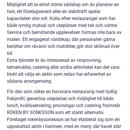
Möjlighet att ta emot större sällskap om du planerar en
fest, ett företagsevent eller en släktträff spelar
kapaciteten stor roll. Kolla efter restauranger som har
både rymlig matsal och uteplatser med tak och värme.
Service och bemötande upplevelsen formas inte bara av
maten. Ett engagerat värdskap, där personalen gärna
berättar om råvaror och maträtter, gör stor skillnad över
tid.
Extra tjänster är du intresserad av vinprovning,
temakvällar, catering eller andra aktiviteter kan det vara
klokt att välja en aktör som redan har erfarenhet av
sådana arrangemang.
För den som söker en havsnära restaurang med tydlig
fiskprofil, generösa uteplatser och möjlighet till både
lunch, kvällsservering, provningar och catering framstår
RÖKEN BY SONESSON som ett starkt alternativ.
Företaget rokenbysonesson.se har etablerat sig som en
uppskattad aktör i hamnen, med en meny där havet står