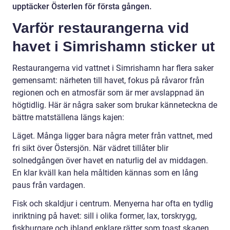
upptäcker Österlen för första gången.
Varför restaurangerna vid
havet i Simrishamn sticker ut
Restaurangerna vid vattnet i Simrishamn har flera saker
gemensamt: närheten till havet, fokus på råvaror från
regionen och en atmosfär som är mer avslappnad än
högtidlig. Här är några saker som brukar känneteckna de
bättre matställena längs kajen:
Läget. Många ligger bara några meter från vattnet, med
fri sikt över Östersjön. När vädret tillåter blir
solnedgången över havet en naturlig del av middagen.
En klar kväll kan hela måltiden kännas som en lång
paus från vardagen.
Fisk och skaldjur i centrum. Menyerna har ofta en tydlig
inriktning på havet: sill i olika former, lax, torskrygg,
fiskburgare och ibland enklare rätter som toast skagen.