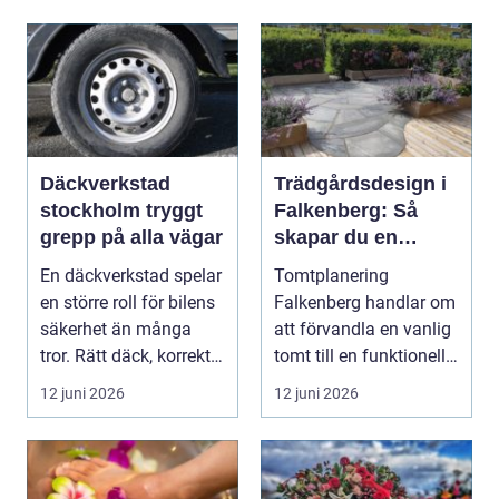
Däckverkstad
Trädgårdsdesign i
stockholm tryggt
Falkenberg: Så
grepp på alla vägar
skapar du en
genomtänkt
En däckverkstad spelar
Tomtplanering
trädgård som
en större roll för bilens
Falkenberg handlar om
håller över tid
säkerhet än många
att förvandla en vanlig
tror. Rätt däck, korrekt
tomt till en funktionell,
monterin...
vacker oc...
12 juni 2026
12 juni 2026