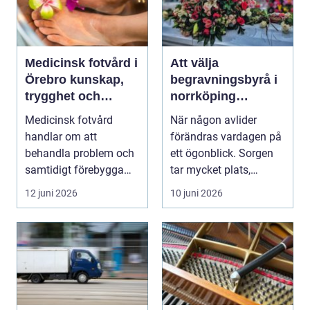
Medicinsk fotvård i
Att välja
Örebro kunskap,
begravningsbyrå i
trygghet och
norrköping
vardagskomfort
trygghet, stöd och
Medicinsk fotvård
När någon avlider
praktisk hjälp
handlar om att
förändras vardagen på
behandla problem och
ett ögonblick. Sorgen
samtidigt förebygga
tar mycket plats,
framtida besvär. För
samtidigt som många
12 juni 2026
10 juni 2026
många...
...