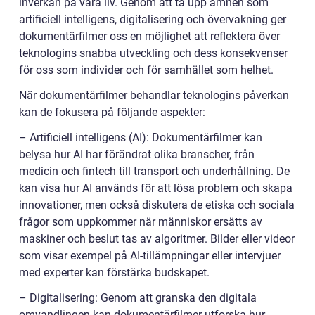
inverkan på våra liv. Genom att ta upp ämnen som
artificiell intelligens, digitalisering och övervakning ger
dokumentärfilmer oss en möjlighet att reflektera över
teknologins snabba utveckling och dess konsekvenser
för oss som individer och för samhället som helhet.
När dokumentärfilmer behandlar teknologins påverkan
kan de fokusera på följande aspekter:
– Artificiell intelligens (AI): Dokumentärfilmer kan
belysa hur AI har förändrat olika branscher, från
medicin och fintech till transport och underhållning. De
kan visa hur AI används för att lösa problem och skapa
innovationer, men också diskutera de etiska och sociala
frågor som uppkommer när människor ersätts av
maskiner och beslut tas av algoritmer. Bilder eller videor
som visar exempel på AI-tillämpningar eller intervjuer
med experter kan förstärka budskapet.
– Digitalisering: Genom att granska den digitala
omvandlingen kan dokumentärfilmer utforska hur