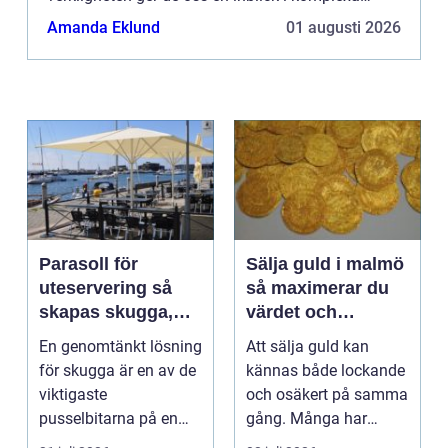
frågor och utmaningar som präglar vå...
Amanda Eklund
01 augusti 2026
Parasoll för
Sälja guld i malmö
uteservering så
så maximerar du
skapas skugga,
värdet och
komfort och
tryggheten
En genomtänkt lösning
Att sälja guld kan
lönsamma platser
för skugga är en av de
kännas både lockande
viktigaste
och osäkert på samma
pusselbitarna på en
gång. Många har
uteservering. Rätt
ärvda smycken, gamla