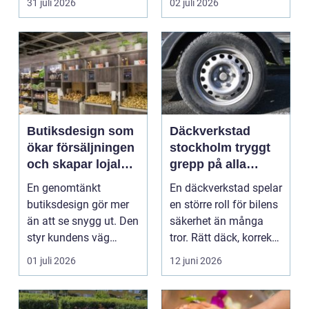
31 juli 2026
02 juli 2026
paras...
vi...
Butiksdesign som
Däckverkstad
ökar försäljningen
stockholm tryggt
och skapar lojalare
grepp på alla
kunder
vägar
En genomtänkt
En däckverkstad spelar
butiksdesign gör mer
en större roll för bilens
än att se snygg ut. Den
säkerhet än många
styr kundens väg
tror. Rätt däck, korrekt
genom lokalen,
monterin...
01 juli 2026
12 juni 2026
påverkar ...