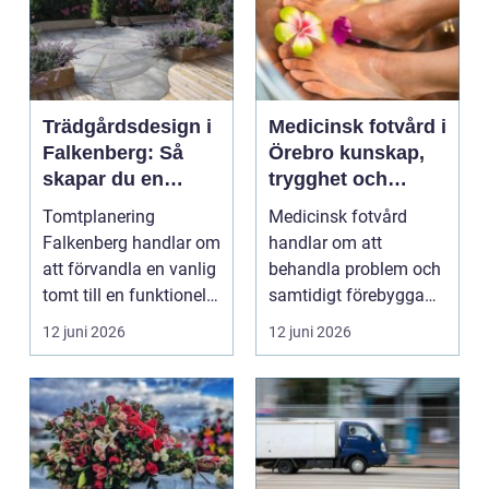
Trädgårdsdesign i
Medicinsk fotvård i
Falkenberg: Så
Örebro kunskap,
skapar du en
trygghet och
genomtänkt
vardagskomfort
Tomtplanering
Medicinsk fotvård
trädgård som
Falkenberg handlar om
handlar om att
håller över tid
att förvandla en vanlig
behandla problem och
tomt till en funktionell,
samtidigt förebygga
vacker oc...
framtida besvär. För
12 juni 2026
12 juni 2026
många...