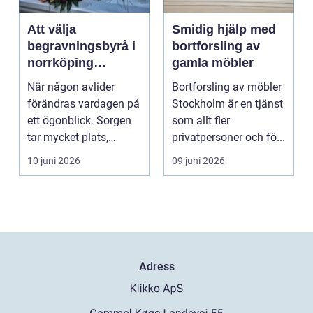
Att välja
Smidig hjälp med
begravningsbyrå i
bortforsling av
norrköping
gamla möbler
trygghet, stöd och
När någon avlider
Bortforsling av möbler
praktisk hjälp
förändras vardagen på
Stockholm är en tjänst
ett ögonblick. Sorgen
som allt fler
tar mycket plats,
privatpersoner och fö...
samtidigt som många
10 juni 2026
09 juni 2026
...
Adress