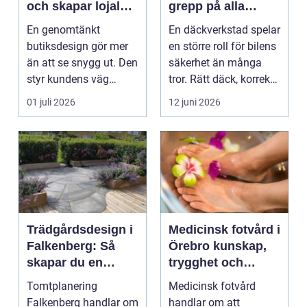
och skapar lojalare
grepp på alla
kunder
vägar
En genomtänkt
En däckverkstad spelar
butiksdesign gör mer
en större roll för bilens
än att se snygg ut. Den
säkerhet än många
styr kundens väg
tror. Rätt däck, korrekt
genom lokalen,
monterin...
01 juli 2026
12 juni 2026
påverkar ...
Trädgårdsdesign i
Medicinsk fotvård i
Falkenberg: Så
Örebro kunskap,
skapar du en
trygghet och
genomtänkt
vardagskomfort
Tomtplanering
Medicinsk fotvård
trädgård som
Falkenberg handlar om
handlar om att