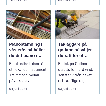
10 juni 2026
09 juni 2026
...
Pianostämning i
Takläggare på
västerås så håller
gotland så väljer
du ditt piano i
du rätt för ett
toppform
hållbart tak
Ett akustiskt piano är
Ett tak på Gotland
ett levande instrument.
utsätts för hård vind,
Trä, filt och metall
saltstänk från havet
påverkas av
och kraftiga regn.
årstidernas växlinga...
Taket behöver vara...
04 juni 2026
03 juni 2026