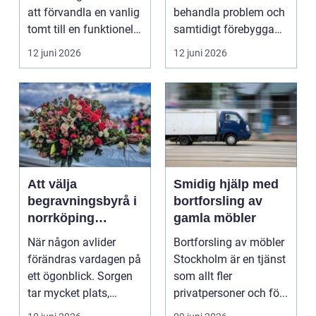
håller över tid
att förvandla en vanlig
behandla problem och
tomt till en funktionell,
samtidigt förebygga
vacker oc...
framtida besvär. För
12 juni 2026
12 juni 2026
många...
Att välja
Smidig hjälp med
begravningsbyrå i
bortforsling av
norrköping
gamla möbler
trygghet, stöd och
När någon avlider
Bortforsling av möbler
praktisk hjälp
förändras vardagen på
Stockholm är en tjänst
ett ögonblick. Sorgen
som allt fler
tar mycket plats,
privatpersoner och fö...
samtidigt som många