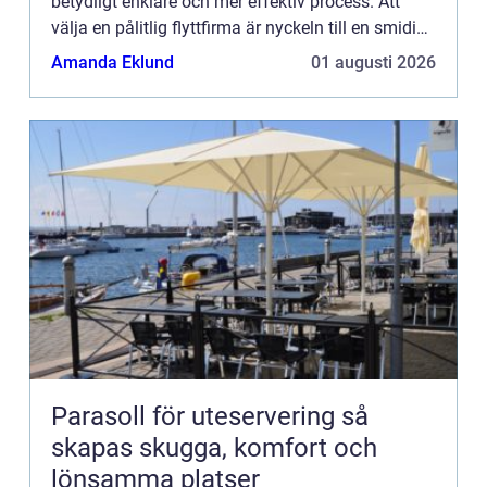
betydligt enklare och mer effektiv process. Att
välja en pålitlig flyttfirma är nyckeln till en smidig
övergång till d...
Amanda Eklund
01 augusti 2026
Parasoll för uteservering så
skapas skugga, komfort och
lönsamma platser