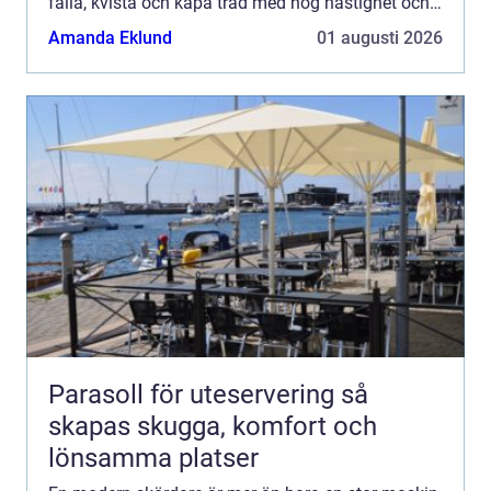
fälla, kvista och kapa träd med hög hastighet och
noggrannhet. Med rätt maskin, rätt inställningar
Amanda Eklund
01 augusti 2026
o...
Parasoll för uteservering så
skapas skugga, komfort och
lönsamma platser