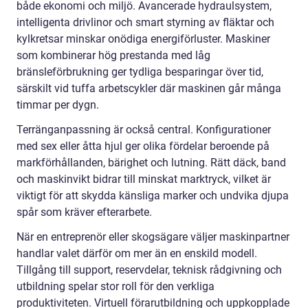
både ekonomi och miljö. Avancerade hydraulsystem,
intelligenta drivlinor och smart styrning av fläktar och
kylkretsar minskar onödiga energiförluster. Maskiner
som kombinerar hög prestanda med låg
bränsleförbrukning ger tydliga besparingar över tid,
särskilt vid tuffa arbetscykler där maskinen går många
timmar per dygn.
Terränganpassning är också central. Konfigurationer
med sex eller åtta hjul ger olika fördelar beroende på
markförhållanden, bärighet och lutning. Rätt däck, band
och maskinvikt bidrar till minskat marktryck, vilket är
viktigt för att skydda känsliga marker och undvika djupa
spår som kräver efterarbete.
När en entreprenör eller skogsägare väljer maskinpartner
handlar valet därför om mer än en enskild modell.
Tillgång till support, reservdelar, teknisk rådgivning och
utbildning spelar stor roll för den verkliga
produktiviteten. Virtuell förarutbildning och uppkopplade