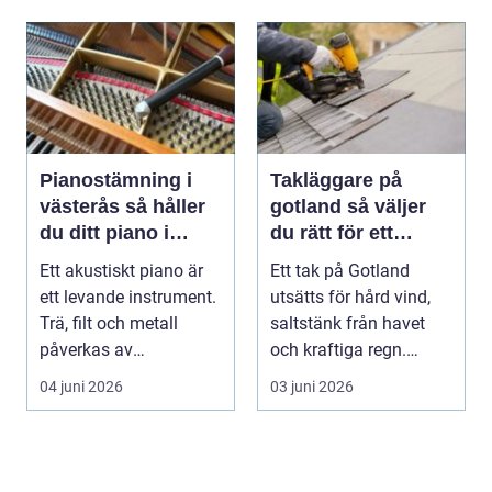
Pianostämning i
Takläggare på
västerås så håller
gotland så väljer
du ditt piano i
du rätt för ett
toppform
hållbart tak
Ett akustiskt piano är
Ett tak på Gotland
ett levande instrument.
utsätts för hård vind,
Trä, filt och metall
saltstänk från havet
påverkas av
och kraftiga regn.
årstidernas växlinga...
Taket behöver vara...
04 juni 2026
03 juni 2026