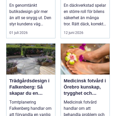
kunder
En genomtänkt
En däckverkstad spelar
butiksdesign gör mer
en större roll för bilens
än att se snygg ut. Den
säkerhet än många
styr kundens väg
tror. Rätt däck, korrekt
genom lokalen,
monterin...
01 juli 2026
12 juni 2026
påverkar ...
Trädgårdsdesign i
Medicinsk fotvård i
Falkenberg: Så
Örebro kunskap,
skapar du en
trygghet och
genomtänkt
vardagskomfort
Tomtplanering
Medicinsk fotvård
trädgård som
Falkenberg handlar om
handlar om att
håller över tid
att förvandla en vanlig
behandla problem och