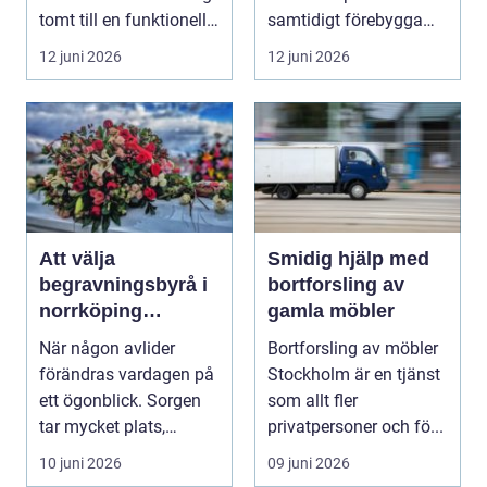
tomt till en funktionell,
samtidigt förebygga
vacker oc...
framtida besvär. För
12 juni 2026
12 juni 2026
många...
Att välja
Smidig hjälp med
begravningsbyrå i
bortforsling av
norrköping
gamla möbler
trygghet, stöd och
När någon avlider
Bortforsling av möbler
praktisk hjälp
förändras vardagen på
Stockholm är en tjänst
ett ögonblick. Sorgen
som allt fler
tar mycket plats,
privatpersoner och fö...
samtidigt som många
10 juni 2026
09 juni 2026
...