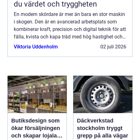
du värdet och tryggheten
En modern skördare är mer än bara en stor maskin
i skogen. Den är en avancerad arbetsplats som
kombinerar kraft, precision och digital teknik för att
fälla, kvista och kapa träd med hög hastighet och
noggrannhet. Med rätt maskin, rätt inställningar
Viktoria Uddenholm
02 juli 2026
o...
Butiksdesign som
Däckverkstad
ökar försäljningen
stockholm tryggt
och skapar lojalare
grepp på alla vägar