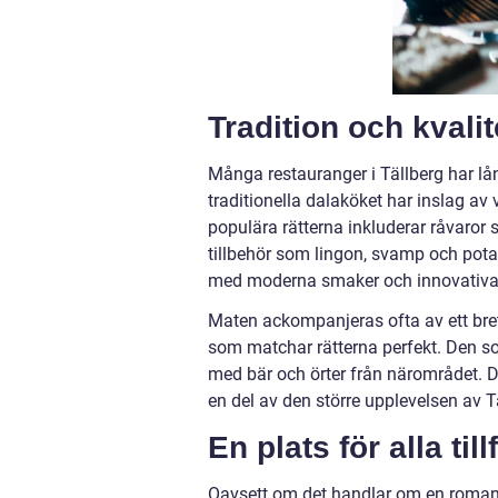
Tradition och kvalit
Många restauranger i Tällberg har lån
traditionella dalaköket har inslag av
populära rätterna inkluderar råvaror
tillbehör som lingon, svamp och potat
med moderna smaker och innovativa 
Maten ackompanjeras ofta av ett brett 
som matchar rätterna perfekt. Den som
med bär och örter från närområdet. Den
en del av den större upplevelsen av Tä
En plats för alla till
Oavsett om det handlar om en romant