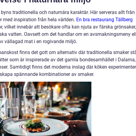
byns traditionella och naturnära karaktär. Här serveras allt från
er med inspiration från hela världen.
En bra restaurang Tällberg
, vilket innebär att besökare ofta kan njuta av färska grönsaker,
enska vatten. Oavsett om det handlar om en avsmakningsmeny el
av vällagad mat i en rogivande miljö.
skost finns det gott om alternativ där traditionella smaker stå
rätter som är inspirerade av det gamla bondesamhället i Dalarna,
nser. Samtidigt finns det moderna inslag där köken experimenter
tt skapa spännande kombinationer av smaker.