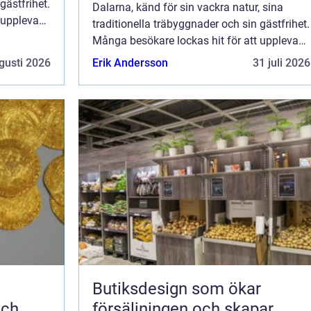
gästfrihet.
Dalarna, känd för sin vackra natur, sina
 uppleva
traditionella träbyggnader och sin gästfrihet.
Många besökare lockas hit för att uppleva
den rofyllda atmosfären o...
gusti 2026
Erik Andersson
31 juli 2026
Butiksdesign som ökar
och
försäljningen och skapar