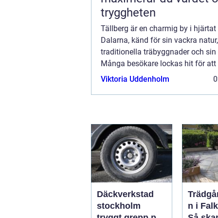
tryggheten
Tällberg är en charmig by i hjärtat
Dalarna, känd för sin vackra natur,
traditionella träbyggnader och sin 
Många besökare lockas hit för att
den rofyllda atmosfären o...
Viktoria Uddenholm
0
Däckverkstad
Trädgå
stockholm
n i Fal
tryggt grepp på
Så ska