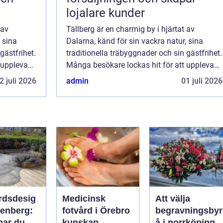
lojalare kunder
 av
Tällberg är en charmig by i hjärtat av
 sina
Dalarna, känd för sin vackra natur, sina
gästfrihet.
traditionella träbyggnader och sin gästfrihet.
 uppleva
Många besökare lockas hit för att uppleva
den rofyllda atmosfären o...
2 juli 2026
admin
01 juli 2026
rdsdesig
Medicinsk
Att välja
kenberg:
fotvård i Örebro
begravningsbyr
par du en
kunskap,
å i norrköping