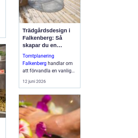
Trädgårdsdesign i
Falkenberg: Så
skapar du en
genomtänkt
Tomtplanering
trädgård som håller
Falkenberg
handlar om
över tid
att förvandla en vanlig
tomt till en funktionell,
12 juni 2026
vacker och långsiktigt
hållbar miljö runt huset. I
...