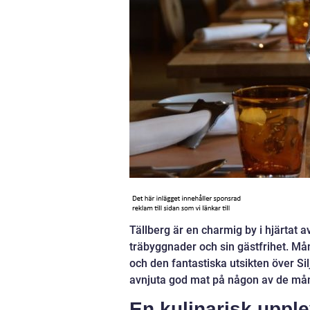
Tällberg är en charmig by i hjärtat av
träbyggnader och sin gästfrihet. Må
och den fantastiska utsikten över Si
avnjuta god mat på någon av de må
En kulinarisk upple