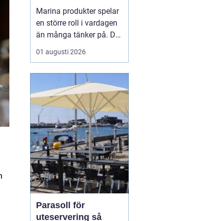
Marina produkter spelar
en större roll i vardagen
än många tänker på. De
syns inte bara på
01 augusti 2026
tallriken som fisk och
skaldjur, utan också i
hudvård, kosttillskott,
textilier och till och med
som byggmaterial. När
fler vill leva mer hållbart
hamnar havet...
n
Parasoll för
uteservering så