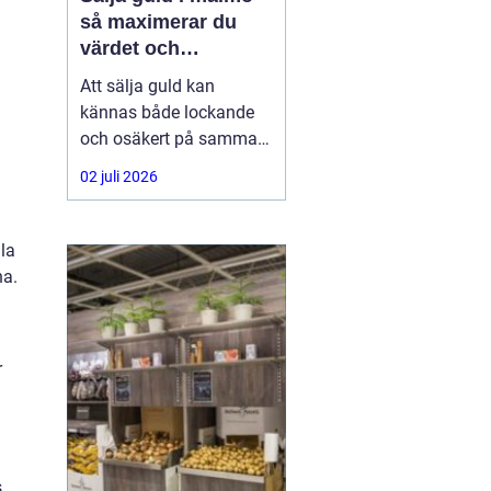
så maximerar du
värdet och
tryggheten
Att sälja guld kan
kännas både lockande
och osäkert på samma
gång. Många har ärvda
02 juli 2026
smycken, gamla
vigselringar, tandguld
eller trasiga kedjor som
la
bara ligger i en låda.
na.
Frågan blir då: hur gör
man en trygg, enkel och
lönsam affär när man
r
vill
s