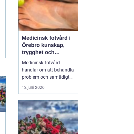
Medicinsk fotvård i
Örebro kunskap,
trygghet och
vardagskomfort
Medicinsk fotvård
handlar om att behandla
problem och samtidigt
förebygga framtida
12 juni 2026
besvär. För många i och
runt Örebro är fötterna
starkt kopplade till
vardagen: promenader,
arbete, träning och fritid.
När fötterna gör ont