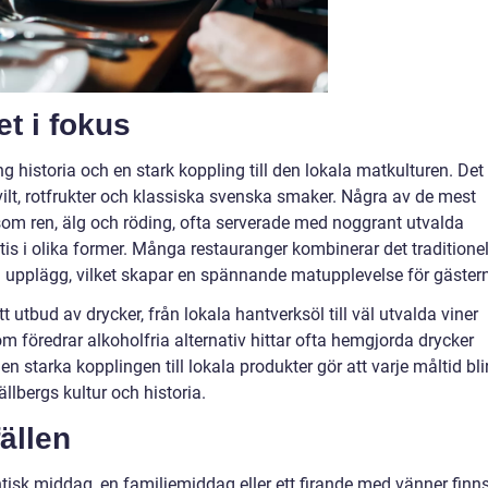
et i fokus
g historia och en stark koppling till den lokala matkulturen. Det
 vilt, rotfrukter och klassiska svenska smaker. Några av de mest
 som ren, älg och röding, ofta serverade med noggrant utvalda
is i olika former. Många restauranger kombinerar det traditionel
upplägg, vilket skapar en spännande matupplevelse för gäster
utbud av drycker, från lokala hantverksöl till väl utvalda viner
 föredrar alkoholfria alternativ hittar ofta hemgjorda drycker
 starka kopplingen till lokala produkter gör att varje måltid bli
llbergs kultur och historia.
fällen
isk middag, en familjemiddag eller ett firande med vänner finn