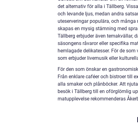
det alternativ för alla i Tällberg. Vi
och levande ljus, medan andra sats
uteserveringar populära, och många re
skapas en mysig stämning med spra
Tällberg erbjuder även temakvällar, 
säsongens råvaror eller specifika matk
hemlagade delikatesser. För de som 
som erbjuder livemusik eller kulture
För den som önskar en gastronomisk u
Från enklare caféer och bistroer till
alla smaker och plånböcker. Att njut
besök i Tällberg till en oförglömlig u
matupplevelse rekommenderas Åkerb