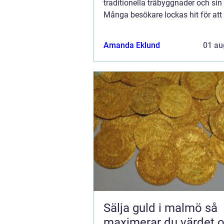
traditionella träbyggnader och sin 
Många besökare lockas hit för att
den rofyllda atmosfären o...
Amanda Eklund
01 au
Sälja guld i malmö så
maximerar du värdet 