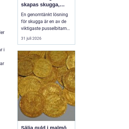
skapas skugga,
komfort och
En genomtänkt lösning
lönsamma platser
för skugga är en av de
viktigaste pusselbitarna
ler
på en uteservering. Rätt
31 juli 2026
parasoller gör
sittplatserna mer
r i
attraktiva, förlänger
säsongen och skyddar
ar
både gäster och möbler.
Samtidigt påverkar de
upplevelsen av
varumärket och hur...
Sälja guld i malmö