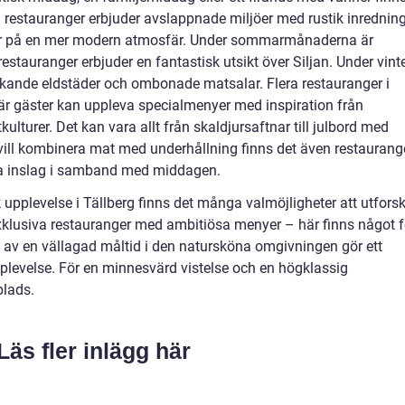
ssa restauranger erbjuder avslappnade miljöer med rustik inrednin
ar på en mer modern atmosfär. Under sommarmånaderna är
stauranger erbjuder en fantastisk utsikt över Siljan. Under vint
kande eldstäder och ombonade matsalar.
Flera restauranger i
där gäster kan uppleva specialmenyer med inspiration från
ulturer. Det kan vara allt från skaldjursaftnar till julbord med
vill kombinera mat med underhållning finns det även restaurang
lla inslag i samband med middagen.
pplevelse i Tällberg finns det många valmöjligheter att utforsk
 exklusiva restauranger med ambitiösa menyer – här finns något f
a av en vällagad måltid i den natursköna omgivningen gör ett
pplevelse.
För en minnesvärd vistelse och en högklassig
lads.
Läs fler inlägg här