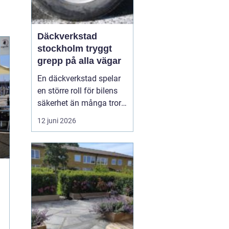
Däckverkstad
stockholm tryggt
grepp på alla vägar
En däckverkstad spelar
en större roll för bilens
säkerhet än många tror.
Rätt däck, korrekt
12 juni 2026
montering och noggrann
balansering gör skillnad
för bromssträcka,
bränsleförbrukning och
körkomfort. I en stad
som Stockholm, med
skiftande väder, trånga
gato...