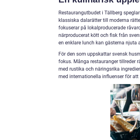
Restaurangutbudet i Tällberg speglar 
klassiska dalarätter till moderna rätt
fokuserar på lokalproducerade råvaror
närproducerat kött och fisk från sv
en enklare lunch kan gästerna njuta 
För den som uppskattar svensk husman
fokus. Många restauranger tillreder 
med rustika och näringsrika ingredie
med internationella influenser för a