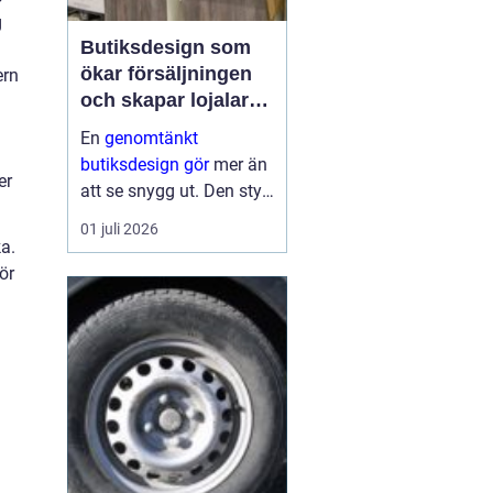
g
Butiksdesign som
ökar försäljningen
ern
och skapar lojalare
kunder
En
genomtänkt
butiksdesign gör
mer än
er
att se snygg ut. Den styr
kundens väg genom
01 juli 2026
lokalen, påverkar vilka
a.
varor som hamnar i
ör
korgen och avgör hur
ofta kunden kommer
tillbaka. När hyllor,
fruktbord, brödsk...