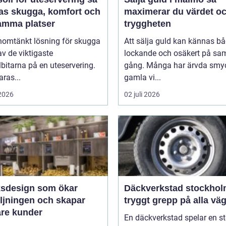
as skugga, komfort och
maximerar du värdet o
amma platser
tryggheten
nomtänkt lösning för skugga
Att sälja guld kan kännas b
av de viktigaste
lockande och osäkert på s
bitarna på en uteservering.
gång. Många har ärvda smy
aras...
gamla vi...
 2026
02 juli 2026
ksdesign som ökar
Däckverkstad stockho
äljningen och skapar
tryggt grepp på alla vä
are kunder
En däckverkstad spelar en st