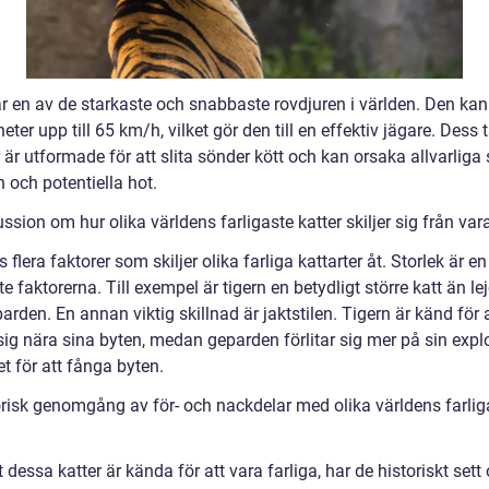
är en av de starkaste och snabbaste rovdjuren i världen. Den kan
heter upp till 65 km/h, vilket gör den till en effektiv jägare. Dess 
 är utformade för att slita sönder kött och kan orsaka allvarliga
 och potentiella hot.
ssion om hur olika världens farligaste katter skiljer sig från va
s flera faktorer som skiljer olika farliga kattarter åt. Storlek är e
te faktorerna. Till exempel är tigern en betydligt större katt än le
parden. En annan viktig skillnad är jaktstilen. Tigern är känd för 
ig nära sina byten, medan geparden förlitar sig mer på sin expl
t för att fånga byten.
orisk genomgång av för- och nackdelar med olika världens farlig
t dessa katter är kända för att vara farliga, har de historiskt sett