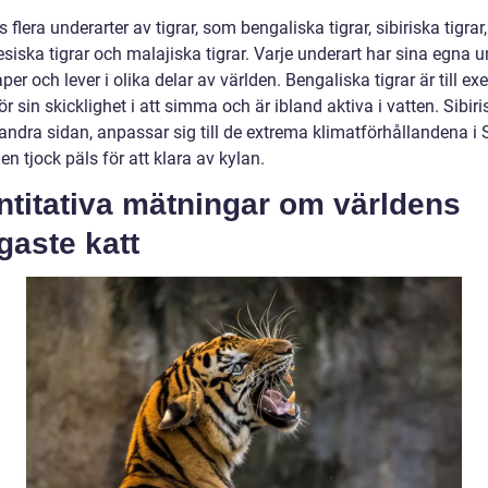
s flera underarter av tigrar, som bengaliska tigrar, sibiriska tigrar,
siska tigrar och malajiska tigrar. Varje underart har sina egna u
er och lever i olika delar av världen. Bengaliska tigrar är till e
r sin skicklighet i att simma och är ibland aktiva i vatten. Sibiri
 andra sidan, anpassar sig till de extrema klimatförhållandena i S
en tjock päls för att klara av kylan.
ntitativa mätningar om världens
igaste katt