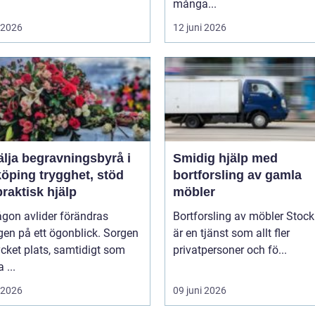
många...
i 2026
12 juni 2026
älja begravningsbyrå i
Smidig hjälp med
trygghet, stöd
bortforsling av gamla
raktisk hjälp
möbler
gon avlider förändras
Bortforsling av möbler Stoc
en på ett ögonblick. Sorgen
är en tjänst som allt fler
cket plats, samtidigt som
privatpersoner och fö...
...
i 2026
09 juni 2026