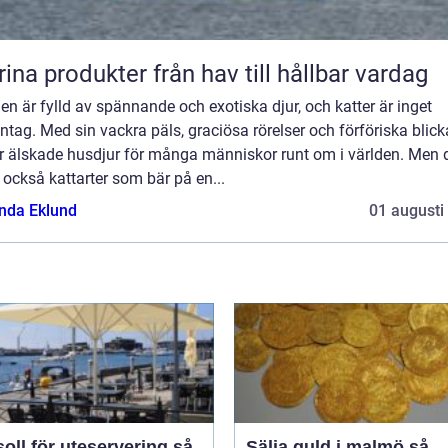
Marina produkter från hav till hållbar vardag
en är fylld av spännande och exotiska djur, och katter är inget
tag. Med sin vackra päls, graciösa rörelser och förföriska blicka
er älskade husdjur för många människor runt om i världen. Men 
 också kattarter som bär på en...
da Eklund
01 augusti
oll för uteservering så
Sälja guld i malmö så