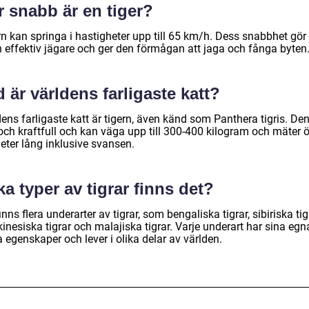
r snabb är en tiger?
rn kan springa i hastigheter upp till 65 km/h. Dess snabbhet gör
en effektiv jägare och ger den förmågan att jaga och fånga byten
 är världens farligaste katt?
ens farligaste katt är tigern, även känd som Panthera tigris. Den
 och kraftfull och kan väga upp till 300-400 kilogram och mäter 
eter lång inklusive svansen.
ka typer av tigrar finns det?
inns flera underarter av tigrar, som bengaliska tigrar, sibiriska tig
inesiska tigrar och malajiska tigrar. Varje underart har sina egn
 egenskaper och lever i olika delar av världen.