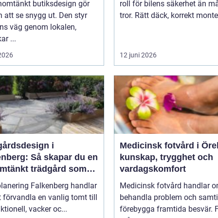
nomtänkt butiksdesign gör
roll för bilens säkerhet än 
 att se snygg ut. Den styr
tror. Rätt däck, korrekt monter
ns väg genom lokalen,
ar ...
 2026
12 juni 2026
gårdsdesign i
Medicinsk fotvård i Öre
enberg: Så skapar du en
kunskap, trygghet och
mtänkt trädgård som
vardagskomfort
r över tid
lanering Falkenberg handlar
Medicinsk fotvård handlar o
 förvandla en vanlig tomt till
behandla problem och samti
ktionell, vacker oc...
förebygga framtida besvär. 