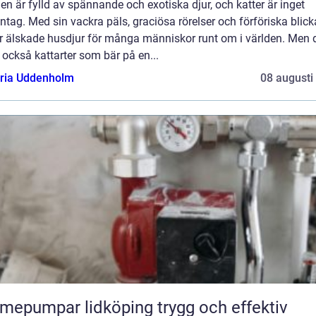
en är fylld av spännande och exotiska djur, och katter är inget
tag. Med sin vackra päls, graciösa rörelser och förföriska blicka
er älskade husdjur för många människor runt om i världen. Men 
 också kattarter som bär på en...
oria Uddenholm
08 augusti
pumpar lidköping trygg och effektiv