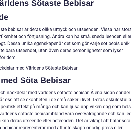
Världens Sötaste Bebisar
de
ste bebisar är deras olika uttryck och utseenden. Vissa har stora
fikenhet och förtjusning. Andra kan ha små, sneda leenden elle
ögt. Dessa unika egenskaper är det som gör varje söt bebis unik
 inte bara utseendet, utan även deras personligheter som lyser
 för dem.
ckdelar med Världens Sötaste Bebisar
 med Söta Bebisar
 och nackdelar med världens sötaste bebisar. Å ena sidan sprider
år oss att se skönheten i de små saker i livet. Deras oskuldsfull
apeutisk effekt på många och kan ljusa upp vilken dag som hels
världens sötaste bebisar ibland vara överväldigande och kan le
terlikna deras utseende eller beteenden. Det är viktigt att balansera
 bebisar representerar med att inte skapa onödig press eller