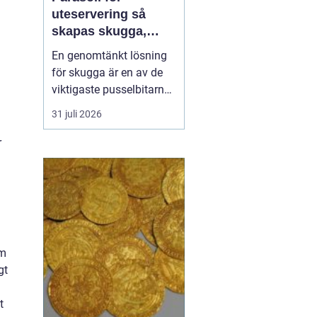
uteservering så
skapas skugga,
komfort och
En genomtänkt lösning
lönsamma platser
för skugga är en av de
viktigaste pusselbitarna
på en uteservering. Rätt
31 juli 2026
parasoller gör
sittplatserna mer
r
attraktiva, förlänger
säsongen och skyddar
både gäster och möbler.
Samtidigt påverkar de
upplevelsen av
varumärket och hur...
om
gt
t