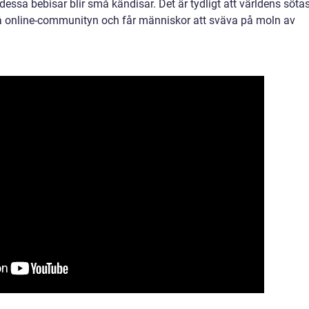
t dessa bebisar blir små kändisar. Det är tydligt att världens söta
å online-communityn och får människor att sväva på moln av