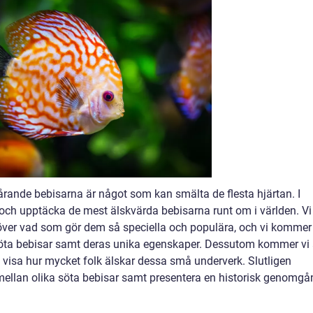
årande bebisarna är något som kan smälta de flesta hjärtan. I
 och upptäcka de mest älskvärda bebisarna runt om i världen. Vi
över vad som gör dem så speciella och populära, och vi kommer
 söta bebisar samt deras unika egenskaper. Dessutom kommer vi 
tt visa hur mycket folk älskar dessa små underverk. Slutligen
mellan olika söta bebisar samt presentera en historisk genomgå