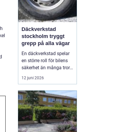
ch
Däckverkstad
kel
stockholm tryggt
grepp på alla vägar
En däckverkstad spelar
d
en större roll för bilens
säkerhet än många tror.
Rätt däck, korrekt
12 juni 2026
montering och noggrann
balansering gör skillnad
för bromssträcka,
bränsleförbrukning och
körkomfort. I en stad
som Stockholm, med
skiftande väder, trånga
gato...