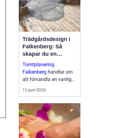
Trädgårdsdesign i
Falkenberg: Så
skapar du en
genomtänkt
Tomtplanering
trädgård som håller
Falkenberg
handlar om
över tid
att förvandla en vanlig
tomt till en funktionell,
12 juni 2026
vacker och långsiktigt
hållbar miljö runt huset. I
...