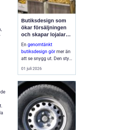
Butiksdesign som
ökar försäljningen
,
och skapar lojalare
r
kunder
En
genomtänkt
butiksdesign gör
mer än
att se snygg ut. Den styr
kundens väg genom
01 juli 2026
lokalen, påverkar vilka
varor som hamnar i
korgen och avgör hur
 de
ofta kunden kommer
a
tillbaka. När hyllor,
t.
fruktbord, brödsk...
da