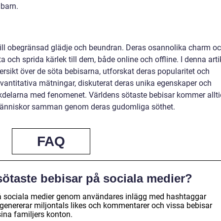
 barn.
 till obegränsad glädje och beundran. Deras osannolika charm o
och sprida kärlek till dem, både online och offline. I denna arti
ersikt över de söta bebisarna, utforskat deras popularitet och
vantitativa mätningar, diskuterat deras unika egenskaper och
nackdelarna med fenomenet. Världens sötaste bebisar kommer allti
a människor samman genom deras gudomliga söthet.
FAQ
sötaste bebisar på sociala medier?
på sociala medier genom användares inlägg med hashtaggar
genererar miljontals likes och kommentarer och vissa bebisar
sina familjers konton.