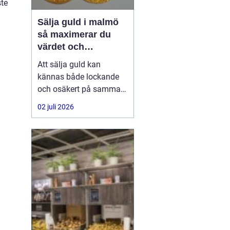
ste
Sälja guld i malmö
så maximerar du
värdet och
tryggheten
Att sälja guld kan
kännas både lockande
och osäkert på samma
gång. Många har ärvda
02 juli 2026
smycken, gamla
vigselringar, tandguld
eller trasiga kedjor som
bara ligger i en låda.
Frågan blir då: hur gör
man en trygg, enkel och
lönsam affär när man
vill