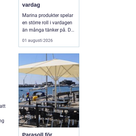
vardag
Marina produkter spelar
en större roll i vardagen
än många tänker på. De
syns inte bara på
01 augusti 2026
tallriken som fisk och
skaldjur, utan också i
hudvård, kosttillskott,
textilier och till och med
som byggmaterial. När
fler vill leva mer hållbart
hamnar havet...
att
ng
Parasoll för