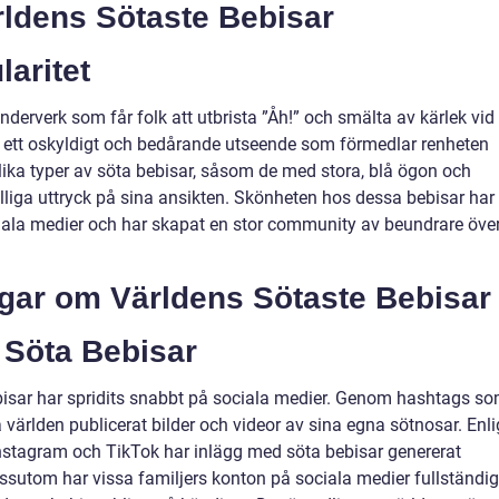
rldens Sötaste Bebisar
laritet
derverk som får folk att utbrista ”Åh!” och smälta av kärlek vid
r ett oskyldigt och bedårande utseende som förmedlar renheten
lika typer av söta bebisar, såsom de med stora, blå ögon och
gulliga uttryck på sina ansikten. Skönheten hos dessa bebisar har
ociala medier och har skapat en stor community av beundrare öve
ngar om Världens Sötaste Bebisar
 Söta Bebisar
isar har spridits snabbt på sociala medier. Genom hashtags s
världen publicerat bilder och videor av sina egna sötnosar. Enli
 Instagram och TikTok har inlägg med söta bebisar genererat
ssutom har vissa familjers konton på sociala medier fullständig