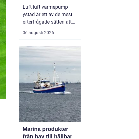
kustklimat
Luft luft värmepump
ystad är ett av de mest
efterfrågade sätten att
skapa ett behagligt
06 augusti 2026
inomhusklimat i ett
miljömedvetet
skånehem. Många
husägare längs kusten
söker en lösning som
klarar fuktiga höstar,
blåsiga vintrar och
varma sommardagar
utan att...
Marina produkter
från hav till hållbar