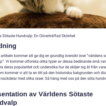
s Sötaste Hundvalp: En Oöverträffad Skönhet
dning
artikeln kommer att ge dig en grundlig översikt över ”världens s
p”. Vi kommer utforska olika typer av dessa bedårande små vare
a deras popularitet och undersöka hur de skiljer sig åt från var
m kommer vi att ta en titt på den historiska bakgrunden och dis
h nackdelar med olika raser. Så häng med oss på den söta hund
sentation av Världens Sötaste
dvalp