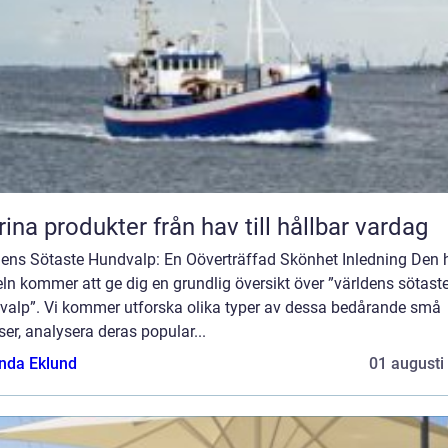
Marina produkter från hav till hållbar vardag
dens Sötaste Hundvalp: En Oöverträffad Skönhet Inledning Den 
eln kommer att ge dig en grundlig översikt över ”världens sötast
valp”. Vi kommer utforska olika typer av dessa bedårande små
ser, analysera deras popular...
da Eklund
01 augusti