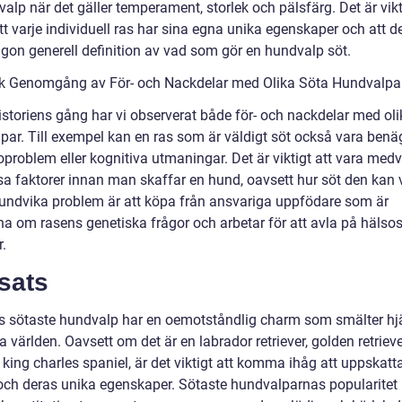
valp när det gäller temperament, storlek och pälsfärg. Det är vikt
tt varje individuell ras har sina egna unika egenskaper och att de
ågon generell definition av vad som gör en hundvalp söt.
sk Genomgång av För- och Nackdelar med Olika Söta Hundvalpa
istoriens gång har vi observerat både för- och nackdelar med oli
par. Till exempel kan en ras som är väldigt söt också vara benä
oproblem eller kognitiva utmaningar. Det är viktigt att vara med
a faktorer innan man skaffar en hund, oavsett hur söt den kan v
t undvika problem är att köpa från ansvariga uppfödare som är
a om rasens genetiska frågor och arbetar för att avla på häl
r.
sats
s sötaste hundvalp har en oemotståndlig charm som smälter hj
a världen. Oavsett om det är en labrador retriever, golden retrieve
 king charles spaniel, är det viktigt att komma ihåg att uppskatt
 och deras unika egenskaper. Sötaste hundvalparnas popularitet 