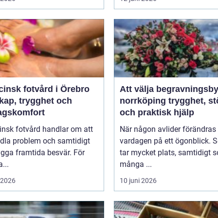
insk fotvård i Örebro
Att välja begravningsby
kap, trygghet och
norrköping trygghet, stöd
agskomfort
och praktisk hjälp
insk fotvård handlar om att
När någon avlider förändras
dla problem och samtidigt
vardagen på ett ögonblick. 
gga framtida besvär. För
tar mycket plats, samtidigt 
...
många ...
i 2026
10 juni 2026