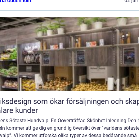
oria Uddenholm
02 jul
iksdesign som ökar försäljningen och ska
alare kunder
dens Sötaste Hundvalp: En Oöverträffad Skönhet Inledning Den 
eln kommer att ge dig en grundlig översikt över ”världens sötast
valp”. Vi kommer utforska olika typer av dessa bedårande små