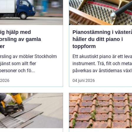
ig hjälp med
Pianostämning i västerås
orsling av gamla
håller du ditt piano i
er
toppform
orsling av möbler Stockholm
Ett akustiskt piano är ett le
tjänst som allt fler
instrument. Trä, filt och meta
personer och fö...
påverkas av årstidernas växl
i 2026
04 juni 2026