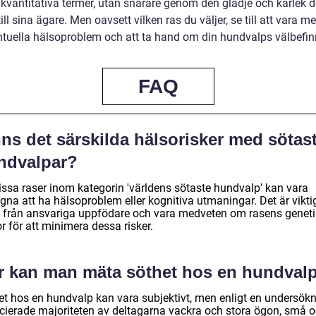
 kvantitativa termer, utan snarare genom den glädje och kärlek d
till sina ägare. Men oavsett vilken ras du väljer, se till att vara 
tuella hälsoproblem och att ta hand om din hundvalps välbefi
FAQ
ns det särskilda hälsorisker med sötas
ndvalpar?
vissa raser inom kategorin 'världens sötaste hundvalp' kan vara
na att ha hälsoproblem eller kognitiva utmaningar. Det är viktig
 från ansvariga uppfödare och vara medveten om rasens genet
r för att minimera dessa risker.
r kan man mäta söthet hos en hundval
et hos en hundvalp kan vara subjektivt, men enligt en undersök
cierade majoriteten av deltagarna vackra och stora ögon, små 