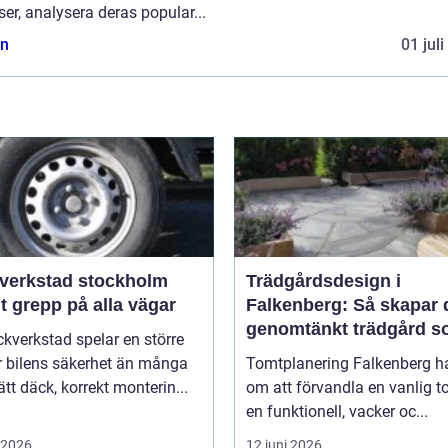
ser, analysera deras popular...
n
01 jul
verkstad stockholm
Trädgårdsdesign i
t grepp på alla vägar
Falkenberg: Så skapar 
genomtänkt trädgård 
kverkstad spelar en större
håller över tid
ör bilens säkerhet än många
Tomtplanering Falkenberg h
Rätt däck, korrekt monterin...
om att förvandla en vanlig to
en funktionell, vacker oc...
i 2026
12 juni 2026