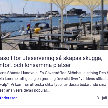
oll för uteservering så skapas skugga,
fort och lönsamma platser
dens Sötaste Hundvalp: En Oöverträffad Skönhet Inledning Den 
eln kommer att ge dig en grundlig översikt över ”världens sötast
valp”. Vi kommer utforska olika typer av dessa bedårande små
ser, analysera deras popular...
 Andersson
31 jul