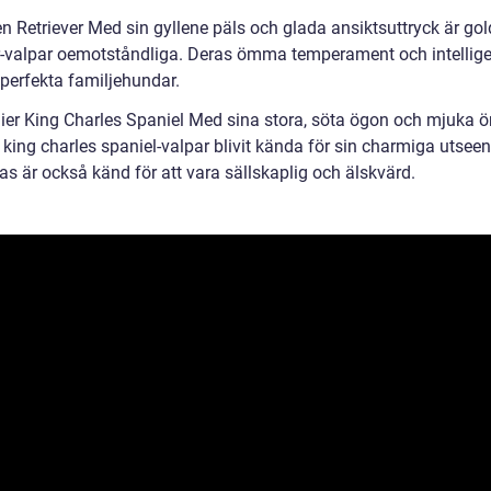
en Retriever Med sin gyllene päls och glada ansiktsuttryck är go
er-valpar oemotståndliga. Deras ömma temperament och intellig
 perfekta familjehundar.
lier King Charles Spaniel Med sina stora, söta ögon och mjuka ö
 king charles spaniel-valpar blivit kända för sin charmiga utsee
as är också känd för att vara sällskaplig och älskvärd.