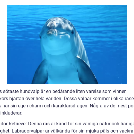
s sötaste hundvalp är en bedårande liten varelse som vinner
ors hjärtan över hela världen. Dessa valpar kommer i olika rase
as har sin egen charm och karaktärsdragen. Några av de mest po
inkluderar:
dor Retriever Denna ras är känd för sin vänliga natur och härlig
ighet. Labradorvalpar är välkända för sin mjuka päls och vackra