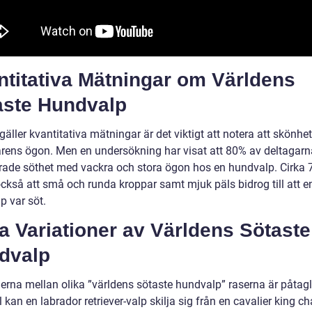
ntitativa Mätningar om Världens
aste Hundvalp
gäller kvantitativa mätningar är det viktigt att notera att skönhet 
arens ögon. Men en undersökning har visat att 80% av deltagarn
rade söthet med vackra och stora ögon hos en hundvalp. Cirka
ckså att små och runda kroppar samt mjuk päls bidrog till att e
p var söt.
a Variationer av Världens Sötaste
dvalp
erna mellan olika ”världens sötaste hundvalp” raserna är påtagli
kan en labrador retriever-valp skilja sig från en cavalier king ch