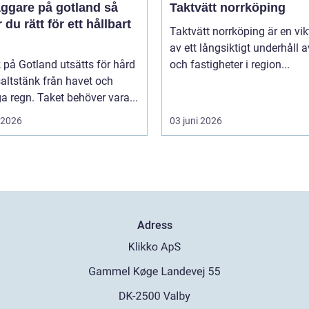
ggare på gotland så
Taktvätt norrköping
r du rätt för ett hållbart
Taktvätt norrköping är en vik
av ett långsiktigt underhåll av
k på Gotland utsätts för hård
och fastigheter i region...
saltstänk från havet och
ga regn. Taket behöver vara...
i 2026
03 juni 2026
Adress