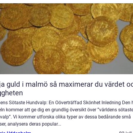
uld i malmö så maximerar du värdet och
ggheten
dens Sötaste Hundvalp: En Oöverträffad Skönhet Inledning Den 
eln kommer att ge dig en grundlig översikt över ”världens sötast
valp”. Vi kommer utforska olika typer av dessa bedårande små
ser, analysera deras popular...