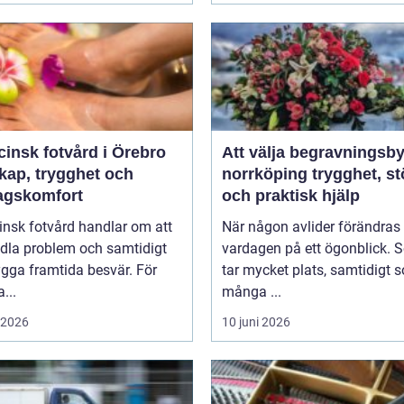
insk fotvård i Örebro
Att välja begravningsby
kap, trygghet och
norrköping trygghet, stöd
agskomfort
och praktisk hjälp
insk fotvård handlar om att
När någon avlider förändras
dla problem och samtidigt
vardagen på ett ögonblick. 
gga framtida besvär. För
tar mycket plats, samtidigt 
...
många ...
i 2026
10 juni 2026