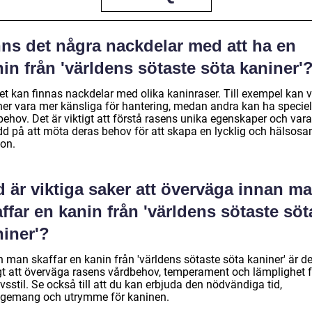
nns det några nackdelar med att ha en
in från 'världens sötaste söta kaniner'
det kan finnas nackdelar med olika kaninraser. Till exempel kan 
ner vara mer känsliga för hantering, medan andra kan ha speciel
ehov. Det är viktigt att förstå rasens unika egenskaper och vara
dd på att möta deras behov för att skapa en lycklig och hälsos
ion.
 är viktiga saker att överväga innan m
ffar en kanin från 'världens sötaste söt
niner'?
 man skaffar en kanin från 'världens sötaste söta kaniner' är de
igt att överväga rasens vårdbehov, temperament och lämplighet f
livsstil. Se också till att du kan erbjuda den nödvändiga tid,
gemang och utrymme för kaninen.