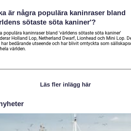
ka är några populära kaninraser bland
rldens sötaste söta kaniner'?
a populära kaninraser bland 'världens sötaste söta kaniner'
uderar Holland Lop, Netherland Dwarf, Lionhead och Mini Lop. D
r har bedårande utseende och har blivit omtyckta som sällskaps
hela världen.
Läs fler inlägg här
 nyheter