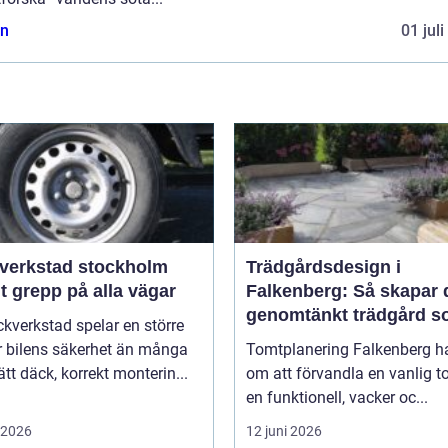
n
01 jul
verkstad stockholm
Trädgårdsdesign i
t grepp på alla vägar
Falkenberg: Så skapar 
genomtänkt trädgård 
kverkstad spelar en större
håller över tid
ör bilens säkerhet än många
Tomtplanering Falkenberg h
Rätt däck, korrekt monterin...
om att förvandla en vanlig to
en funktionell, vacker oc...
i 2026
12 juni 2026