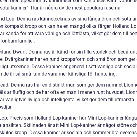
ns ett brett spektrum av kaninraser som kan anses vara ”världen
 söta kaniner”. Här är några av de mest populära raserna:
and Lop: Denna ras kännetecknas av sina långa öron och söta an
en kompakt kropp och kan ha en mängd olika färger. Holland Lo
är kända för att vara vänliga och lättlästa, vilket gör dem till per
för barnfamiljer.
rland Dwarf: Denna ras är känd för sin lilla storlek och bedåran
e. Dvärgkaniner har en rund kroppsform och små öron som ger 
lligt utseende. Dessa kaniner är generellt sett vänliga och socia
m de är så små kan de vara mer känsliga för hantering.
head: Denna ras har en distinkt man som ger dem namnet Lionh
äls är fluffig och de har ofta en man i manen runt huvudet. Lion
är vanligtvis livliga och intelligenta, vilket gör dem till utmärkta
sdjur.
 Lop: Precis som Holland Lop-kaniner har Mini Lop-kaniner långa
 ansikten. Skillnaden är att Mini Lop-kaniner är något större oc
kulös kropp. Dessa kaniner är sociala och kommer bra överen