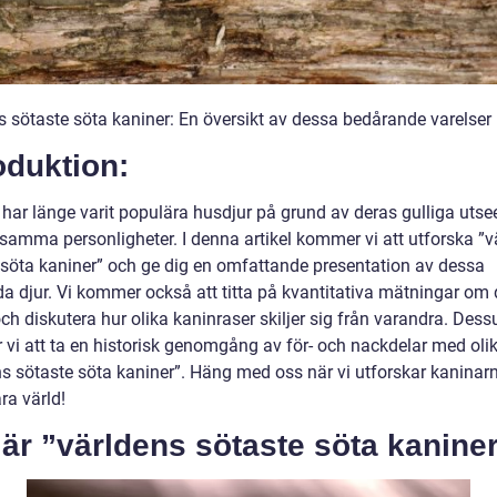
s sötaste söta kaniner: En översikt av dessa bedårande varelser
oduktion:
 har länge varit populära husdjur på grund av deras gulliga uts
lsamma personligheter. I denna artikel kommer vi att utforska ”v
 söta kaniner” och ge dig en omfattande presentation av dessa
da djur. Vi kommer också att titta på kvantitativa mätningar om
ch diskutera hur olika kaninraser skiljer sig från varandra. Des
vi att ta en historisk genomgång av för- och nackdelar med oli
ns sötaste söta kaniner”. Häng med oss när vi utforskar kaninar
ra värld!
är ”världens sötaste söta kanine