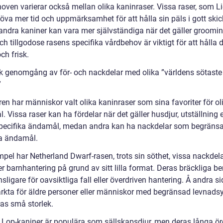
oven varierar också mellan olika kaninraser. Vissa raser, som L
öva mer tid och uppmärksamhet för att hålla sin päls i gott skic
ndra kaniner kan vara mer självständiga när det gäller groomin
ch tillgodose rasens specifika vårdbehov är viktigt för att hålla 
och frisk.
sk genomgång av för- och nackdelar med olika ”världens sötaste
”
en har människor valt olika kaninraser som sina favoriter för ol
 Vissa raser kan ha fördelar när det gäller husdjur, utställning e
pecifika ändamål, medan andra kan ha nackdelar som begräns
sa ändamål.
mpel har Netherland Dwarf-rasen, trots sin söthet, vissa nackdel
er barnhantering på grund av sitt lilla format. Deras bräckliga be
ligare för oavsiktliga fall eller överdriven hantering. Å andra s
rkta för äldre personer eller människor med begränsad levnadsy
ras små storlek.
 Lop-kaniner är populära som sällskapsdjur, men deras långa ö