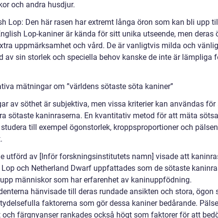
or och andra husdjur.
ish Lop: Den här rasen har extremt långa öron som kan bli upp ti
English Lop-kaniner är kända för sitt unika utseende, men deras 
extra uppmärksamhet och vård. De är vanligtvis milda och vänli
 av sin storlek och speciella behov kanske de inte är lämpliga f
ativa mätningar om ”världens sötaste söta kaniner”
r av söthet är subjektiva, men vissa kriterier kan användas för 
ra sötaste kaninraserna. En kvantitativ metod för att mäta söts
t studera till exempel ögonstorlek, kroppsproportioner och pälse
.
e utförd av [Inför forskningsinstitutets namn] visade att kaninr
 Lop och Netherland Dwarf uppfattades som de sötaste kaninr
rupp människor som har erfarenhet av kaninuppfödning.
enterna hänvisade till deras rundade ansikten och stora, ögon
tydelsefulla faktorerna som gör dessa kaniner bedårande. Päls
 och färgnyanser rankades också högt som faktorer för att be