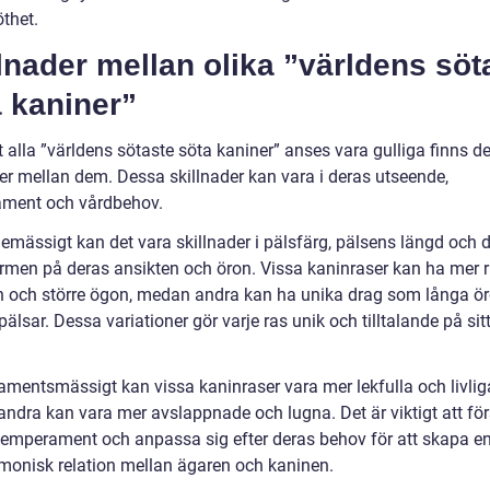
thet.
lnader mellan olika ”världens söt
 kaniner”
t alla ”världens sötaste söta kaniner” anses vara gulliga finns de
der mellan dem. Dessa skillnader kan vara i deras utseende,
ment och vårdbehov.
emässigt kan det vara skillnader i pälsfärg, pälsens längd och d
rmen på deras ansikten och öron. Vissa kaninraser kan ha mer
n och större ögon, medan andra kan ha unika drag som långa öro
 pälsar. Dessa variationer gör varje ras unik och tilltalande på sit
mentsmässigt kan vissa kaninraser vara mer lekfulla och livlig
ndra kan vara mer avslappnade och lugna. Det är viktigt att för
temperament och anpassa sig efter deras behov för att skapa en
monisk relation mellan ägaren och kaninen.