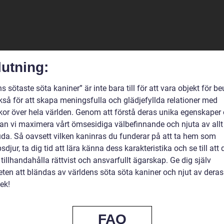
utning:
s sötaste söta kaniner” är inte bara till för att vara objekt för b
kså för att skapa meningsfulla och glädjefyllda relationer med
or över hela världen. Genom att förstå deras unika egenskaper
an vi maximera vårt ömsesidiga välbefinnande och njuta av allt
juda. Så oavsett vilken kaninras du funderar på att ta hem som
sdjur, ta dig tid att lära känna dess karakteristika och se till att 
 tillhandahålla rättvist och ansvarfullt ägarskap. Ge dig själv
eten att bländas av världens söta söta kaniner och njut av dera
ek!
FAQ