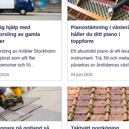
ig hjälp med
Pianostämning i västerås
orsling av gamla
håller du ditt piano i
er
toppform
orsling av möbler Stockholm
Ett akustiskt piano är ett le
tjänst som allt fler
instrument. Trä, filt och meta
personer och fö...
påverkas av årstidernas växl
i 2026
04 juni 2026
ggare på gotland så
Taktvätt norrköping