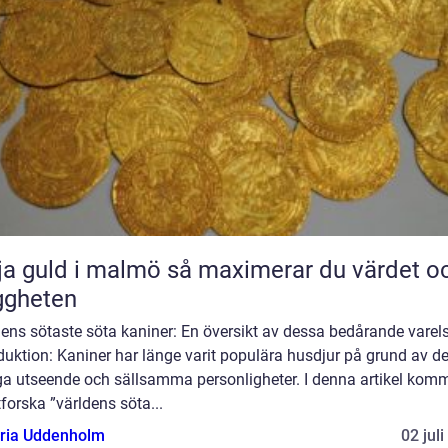
uld i malmö så maximerar du värdet och
ggheten
ens sötaste söta kaniner: En översikt av dessa bedårande varel
duktion: Kaniner har länge varit populära husdjur på grund av d
ga utseende och sällsamma personligheter. I denna artikel komm
tforska ”världens söta...
oria Uddenholm
02 jul