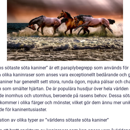
ns sötaste söta kaniner” är ett paraplybegrepp som används för 
a olika kaninraser som anses vara exceptionellt bedårande och g
aniner har generellt sett stora, runda ögon, mjuka pälsar och c
n som smälter hjärtan. De är populära husdjur över hela världen
åde inomhus och utomhus, beroende på rasens behov. Dessa söt
 kommer i olika färger och mönster, vilket gör dem ännu mer uni
nde för kaninentusiaster.
tion av olika typer av ”världens sötaste söta kaniner”