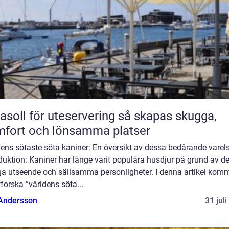
oll för uteservering så skapas skugga,
fort och lönsamma platser
ens sötaste söta kaniner: En översikt av dessa bedårande varel
duktion: Kaniner har länge varit populära husdjur på grund av d
ga utseende och sällsamma personligheter. I denna artikel komm
tforska ”världens söta...
 Andersson
31 jul