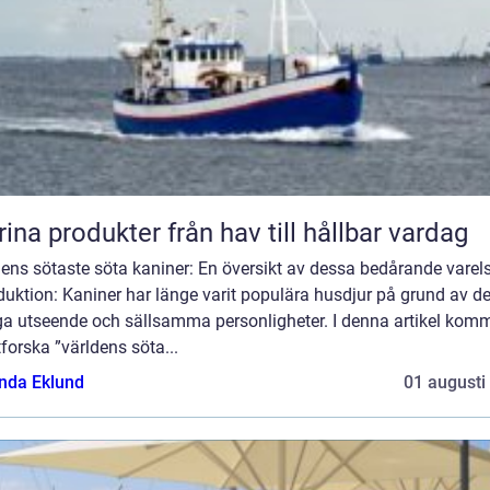
Marina produkter från hav till hållbar vardag
ens sötaste söta kaniner: En översikt av dessa bedårande varel
duktion: Kaniner har länge varit populära husdjur på grund av d
ga utseende och sällsamma personligheter. I denna artikel komm
tforska ”världens söta...
da Eklund
01 augusti