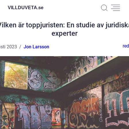
VILLDUVETA.
se
Vilken är toppjuristen: En studie av juridisk
experter
red
sti 2023
Jon Larsson