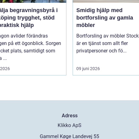
älja begravningsbyrå i
Smidig hjälp med
trygghet, stöd
bortforsling av gamla
raktisk hjälp
möbler
gon avlider förändras
Bortforsling av möbler Stoc
en på ett ögonblick. Sorgen
är en tjänst som allt fler
cket plats, samtidigt som
privatpersoner och fö...
...
i 2026
09 juni 2026
Adress