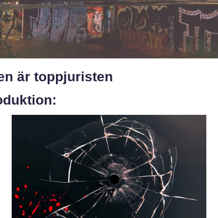
en är toppjuristen
oduktion: