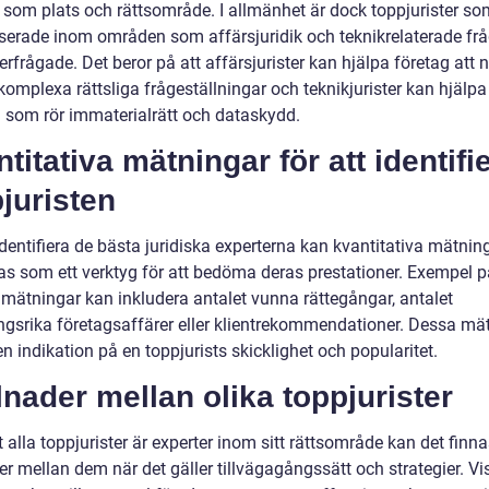
r som plats och rättsområde. I allmänhet är dock toppjurister so
iserade inom områden som affärsjuridik och teknikrelaterade frå
erfrågade. Det beror på att affärsjurister kan hjälpa företag att 
mplexa rättsliga frågeställningar och teknikjurister kan hjälpa 
 som rör immaterialrätt och dataskydd.
titativa mätningar för att identifi
juristen
identifiera de bästa juridiska experterna kan kvantitativa mätnin
s som ett verktyg för att bedöma deras prestationer. Exempel p
mätningar kan inkludera antalet vunna rättegångar, antalet
gsrika företagsaffärer eller klientrekommendationer. Dessa mä
n indikation på en toppjurists skicklighet och popularitet.
lnader mellan olika toppjurister
t alla toppjurister är experter inom sitt rättsområde kan det finn
er mellan dem när det gäller tillvägagångssätt och strategier. Vi