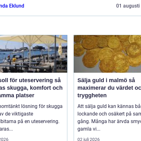
da Eklund
01 augusti
oll för uteservering så
Sälja guld i malmö så
as skugga, komfort och
maximerar du värdet o
amma platser
tryggheten
nomtänkt lösning för skugga
Att sälja guld kan kännas b
av de viktigaste
lockande och osäkert på s
bitarna på en uteservering.
gång. Många har ärvda smy
aras...
gamla vi...
 2026
02 juli 2026