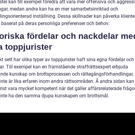
ster kan till exempel föredra att vara mer offensiva och aggressi
ngar, medan andra kan ha en mer samarbetsinriktad och
ingsorienterad inställning. Dessa skillnader kan påverka kliente
t baserat på deras personliga preferenser och behov.
oriska fördelar och nackdelar me
a toppjurister
kt sett har olika typer av toppjurister haft sina egna fördelar och
ar. Till exempel kan en framstående straffrättsexpert erbjuda
nde kunskap om brottsprocessen och rättegångsförhandlingar,
inte är lika erfaren inom andra rättsområden. Å andra sidan kan
urist vara mycket kompetent när det gäller affärsrelaterade fråg
inte ha den samma djupa kunskapen om brottsmål.