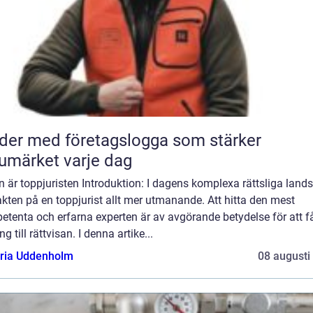
der med företagslogga som stärker
umärket varje dag
n är toppjuristen Introduktion: I dagens komplexa rättsliga land
jakten på en toppjurist allt mer utmanande. Att hitta den mest
tenta och erfarna experten är av avgörande betydelse för att f
ång till rättvisan. I denna artike...
oria Uddenholm
08 augusti