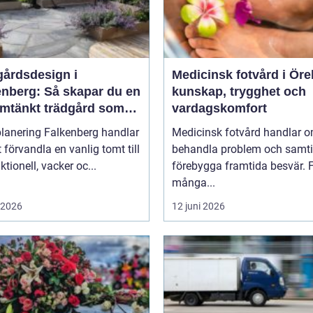
gårdsdesign i
Medicinsk fotvård i Öre
enberg: Så skapar du en
kunskap, trygghet och
mtänkt trädgård som
vardagskomfort
r över tid
lanering Falkenberg handlar
Medicinsk fotvård handlar o
 förvandla en vanlig tomt till
behandla problem och samti
ktionell, vacker oc...
förebygga framtida besvär. 
många...
i 2026
12 juni 2026