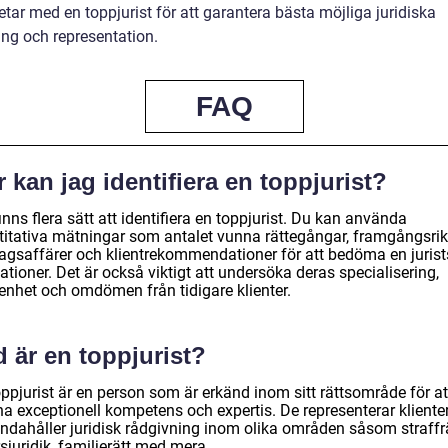
tar med en toppjurist för att garantera bästa möjliga juridiska
ing och representation.
FAQ
 kan jag identifiera en toppjurist?
inns flera sätt att identifiera en toppjurist. Du kan använda
titativa mätningar som antalet vunna rättegångar, framgångsri
tagsaffärer och klientrekommendationer för att bedöma en jurist
ationer. Det är också viktigt att undersöka deras specialisering,
renhet och omdömen från tidigare klienter.
 är en toppjurist?
ppjurist är en person som är erkänd inom sitt rättsområde för at
ha exceptionell kompetens och expertis. De representerar kliente
andahåller juridisk rådgivning inom olika områden såsom straffrä
sjuridik, familjerätt med mera.