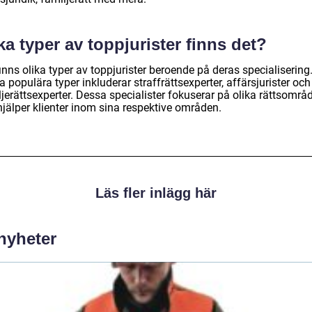
ka typer av toppjurister finns det?
inns olika typer av toppjurister beroende på deras specialisering
 populära typer inkluderar straffrättsexperter, affärsjurister och
jerättsexperter. Dessa specialister fokuserar på olika rättsområ
hjälper klienter inom sina respektive områden.
Läs fler inlägg här
 nyheter