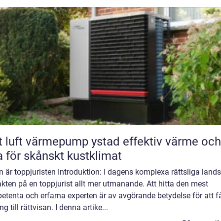
luft värmepump ystad effektiv värme och
a för skånskt kustklimat
n är toppjuristen Introduktion: I dagens komplexa rättsliga land
jakten på en toppjurist allt mer utmanande. Att hitta den mest
tenta och erfarna experten är av avgörande betydelse för att f
ång till rättvisan. I denna artike...