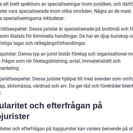
s ett brett spektrum av specialiseringar inom juridiken, och därf
ister vara specialiserade inom olika områden. Några av de mest
a specialiseringarna inkluderar:
frättsexperter: Dessa jurister är specialiserade på brottmål och f
r som åtalats för kriminella handlingar. De har en djup kunskap 
ttsliga lagar och rättegångsförhandlingar.
sjurister: Denna typ av jurist bistår företag och organisationer 
a frågor som rör företagsbildning, avtal, immaterialrätt och
hantering.
jerättsexperter: Dessa jurister hjälper till med ärenden som omfa
p, skilsmässa, vårdnad och arv. De ger råd och företräder klient
.
laritet och efterfrågan på
jurister
teten och efterfrågan på toppjurister kan variera beroende på ol