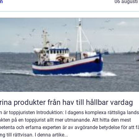
n
06 augusti
Marina produkter från hav till hållbar vardag
n är toppjuristen Introduktion: I dagens komplexa rättsliga land
jakten på en toppjurist allt mer utmanande. Att hitta den mest
tenta och erfarna experten är av avgörande betydelse för att f
ång till rättvisan. I denna artike...