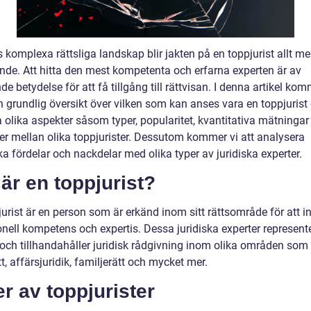
 komplexa rättsliga landskap blir jakten på en toppjurist allt me
de. Att hitta den mest kompetenta och erfarna experten är av
e betydelse för att få tillgång till rättvisan. I denna artikel kom
n grundlig översikt över vilken som kan anses vara en toppjurist
 olika aspekter såsom typer, popularitet, kvantitativa mätningar
der mellan olika toppjurister. Dessutom kommer vi att analysera
ka fördelar och nackdelar med olika typer av juridiska experter.
är en toppjurist?
jurist är en person som är erkänd inom sitt rättsområde för att 
onell kompetens och expertis. Dessa juridiska experter represent
r och tillhandahåller juridisk rådgivning inom olika områden som
tt, affärsjuridik, familjerätt och mycket mer.
r av toppjurister