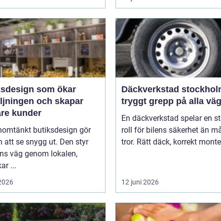
ksdesign som ökar
Däckverkstad stockho
äljningen och skapar
tryggt grepp på alla vä
are kunder
En däckverkstad spelar en st
nomtänkt butiksdesign gör
roll för bilens säkerhet än 
 att se snygg ut. Den styr
tror. Rätt däck, korrekt monter
ns väg genom lokalen,
ar ...
 2026
12 juni 2026