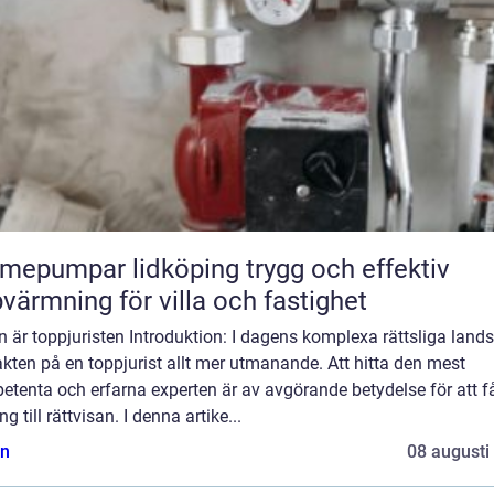
pumpar lidköping trygg och effektiv
värmning för villa och fastighet
n är toppjuristen Introduktion: I dagens komplexa rättsliga land
jakten på en toppjurist allt mer utmanande. Att hitta den mest
tenta och erfarna experten är av avgörande betydelse för att f
ång till rättvisan. I denna artike...
n
08 augusti