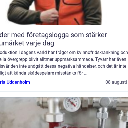
der med företagslogga som stärker
umärket varje dag
roduktion I dagens värld har frågor om kvinnofridskränkning och
ella övergrepp blivit alltmer uppmärksammade. Tyvärr har även
svärlden inte undgått dessa negativa händelser, och det är inte
igt att kända skådespelare misstänks för ...
oria Uddenholm
08 augusti