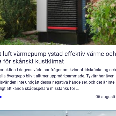
luft värmepump ystad effektiv värme och
a för skånskt kustklimat
roduktion I dagens värld har frågor om kvinnofridskränkning och
ella övergrepp blivit alltmer uppmärksammade. Tyvärr har även
svärlden inte undgått dessa negativa händelser, och det är inte
igt att kända skådespelare misstänks för ...
n
06 augusti