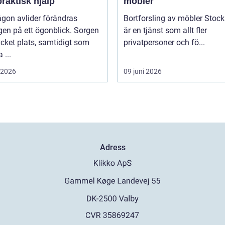
raktisk hjälp
möbler
gon avlider förändras
Bortforsling av möbler Stoc
en på ett ögonblick. Sorgen
är en tjänst som allt fler
cket plats, samtidigt som
privatpersoner och fö...
...
i 2026
09 juni 2026
Adress