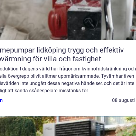
pumpar lidköping trygg och effektiv
värmning för villa och fastighet
roduktion I dagens värld har frågor om kvinnofridskränkning och
ella övergrepp blivit alltmer uppmärksammade. Tyvärr har även
svärlden inte undgått dessa negativa händelser, och det är inte
igt att kända skådespelare misstänks för ...
n
08 augusti