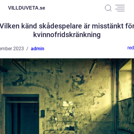
VILLDUVETA.
se
Vilken känd skådespelare är misstänkt fö
kvinnofridskränkning
red
ember 2023
admin