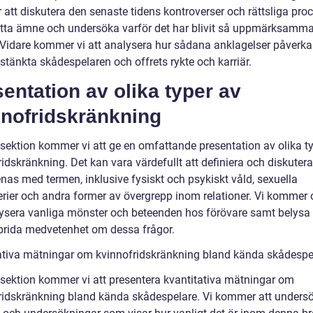
att diskutera den senaste tidens kontroverser och rättsliga pro
etta ämne och undersöka varför det har blivit så uppmärksamm
 Vidare kommer vi att analysera hur sådana anklagelser påverka
stänkta skådespelaren och offrets rykte och karriär.
entation av olika typer av
nnofridskränkning
 sektion kommer vi att ge en omfattande presentation av olika t
idskränkning. Det kan vara värdefullt att definiera och diskuter
as med termen, inklusive fysiskt och psykiskt våld, sexuella
erier och andra former av övergrepp inom relationer. Vi kommer
lysera vanliga mönster och beteenden hos förövare samt belysa 
sprida medvetenhet om dessa frågor.
ativa mätningar om kvinnofridskränkning bland kända skådespe
 sektion kommer vi att presentera kvantitativa mätningar om
ridskränkning bland kända skådespelare. Vi kommer att unders