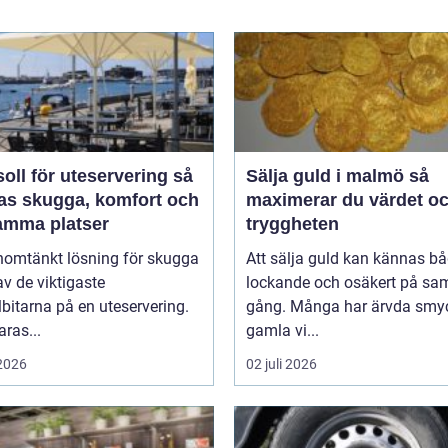
oll för uteservering så
Sälja guld i malmö så
as skugga, komfort och
maximerar du värdet o
amma platser
tryggheten
nomtänkt lösning för skugga
Att sälja guld kan kännas b
av de viktigaste
lockande och osäkert på s
bitarna på en uteservering.
gång. Många har ärvda smy
aras...
gamla vi...
 2026
02 juli 2026