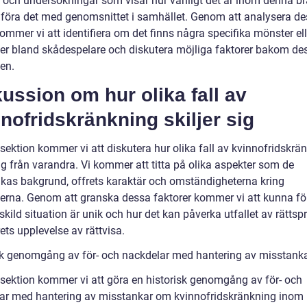
ik och undersökningar som visar hur vanligt det är inom denna b
föra det med genomsnittet i samhället. Genom att analysera d
kommer vi att identifiera om det finns några specifika mönster ell
er bland skådespelare och diskutera möjliga faktorer bakom de
en.
ussion om hur olika fall av
nofridskränkning skiljer sig
sektion kommer vi att diskutera hur olika fall av kvinnofridskrä
sig från varandra. Vi kommer att titta på olika aspekter som de
kas bakgrund, offrets karaktär och omständigheterna kring
erna. Genom att granska dessa faktorer kommer vi att kunna fö
skild situation är unik och hur det kan påverka utfallet av rättsp
ets upplevelse av rättvisa.
sk genomgång av för- och nackdelar med hantering av misstank
 sektion kommer vi att göra en historisk genomgång av för- och
ar med hantering av misstankar om kvinnofridskränkning inom