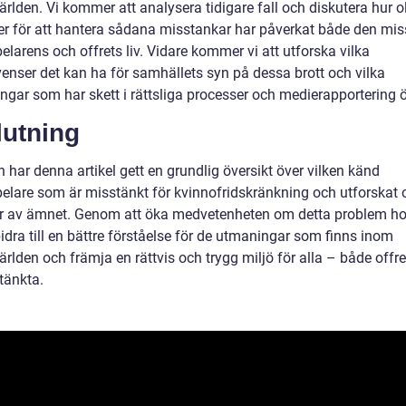
rlden. Vi kommer att analysera tidigare fall och diskutera hur o
ier för att hantera sådana misstankar har påverkat både den mi
larens och offrets liv. Vidare kommer vi att utforska vilka
enser det kan ha för samhällets syn på dessa brott och vilka
ngar som har skett i rättsliga processer och medierapportering ö
lutning
n har denna artikel gett en grundlig översikt över vilken känd
elare som är misstänkt för kvinnofridskränkning och utforskat 
r av ämnet. Genom att öka medvetenheten om detta problem ho
dra till en bättre förståelse för de utmaningar som finns inom
rlden och främja en rättvis och trygg miljö för alla – både offr
tänkta.