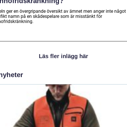
innofridskränkning?
keln ger en övergripande översikt av ämnet men anger inte något
ifikt namn på en skådespelare som är misstänkt för
nofridskränkning.
Läs fler inlägg här
 nyheter