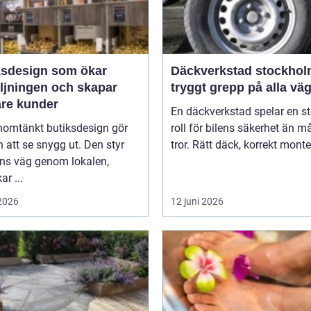
ksdesign som ökar
Däckverkstad stockho
äljningen och skapar
tryggt grepp på alla vä
are kunder
En däckverkstad spelar en st
nomtänkt butiksdesign gör
roll för bilens säkerhet än 
 att se snygg ut. Den styr
tror. Rätt däck, korrekt monter
ns väg genom lokalen,
ar ...
 2026
12 juni 2026