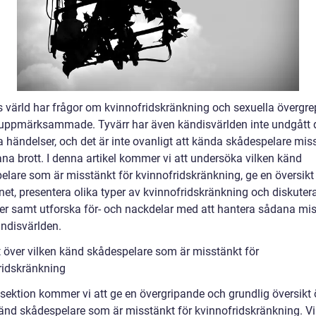
s värld har frågor om kvinnofridskränkning och sexuella övergrep
 uppmärksammade. Tyvärr har även kändisvärlden inte undgått
a händelser, och det är inte ovanligt att kända skådespelare mis
ana brott. I denna artikel kommer vi att undersöka vilken känd
elare som är misstänkt för kvinnofridskränkning, ge en översikt
et, presentera olika typer av kvinnofridskränkning och diskuter
der samt utforska för- och nackdelar med att hantera sådana mi
ndisvärlden.
t över vilken känd skådespelare som är misstänkt för
ridskränkning
 sektion kommer vi att ge en övergripande och grundlig översikt 
känd skådespelare som är misstänkt för kvinnofridskränkning. Vi