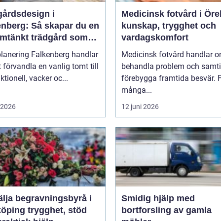
gårdsdesign i
Medicinsk fotvård i Öre
enberg: Så skapar du en
kunskap, trygghet och
mtänkt trädgård som
vardagskomfort
r över tid
lanering Falkenberg handlar
Medicinsk fotvård handlar o
 förvandla en vanlig tomt till
behandla problem och samti
ktionell, vacker oc...
förebygga framtida besvär. 
många...
i 2026
12 juni 2026
älja begravningsbyrå i
Smidig hjälp med
trygghet, stöd
bortforsling av gamla