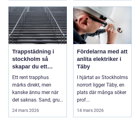
Trappstädning i
Fördelarna med att
stockholm så
anlita elektriker i
skapar du ett
Täby
tryggt och
Ett rent trapphus
I hjärtat av Stockholms
välkomnande
märks direkt, men
norrort ligger Täby, en
trapphus
kanske ännu mer när
plats där många söker
det saknas. Sand, grus,
prof...
damm och fläckar på
24 mars 2026
14 mars 2026
...