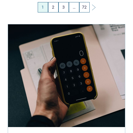
1
2
3
…
72