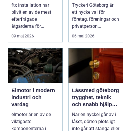
bostäder
snabba leveranser
ftx installation har
Tryckeri Göteborg är
med hög kvalitet
blivit en av de mest
ett nyckelval för
efterfrågade
företag, föreningar och
åtgärderna för
privatperson...
husägare som vill
09 maj 2026
06 maj 2026
kombinera bä...
Elmotor i modern
Låssmed göteborg
industri och
trygghet, teknik
vardag
och snabb hjälp
när du behöver det
elmotor är en av de
När en nyckel går av i
viktigaste
låset, dörren plötsligt
komponenterna i
inte går att stänga eller