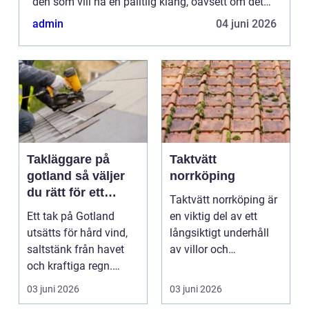
den som vill ha en pålitlig klang, oavsett om det
handlar om vardagsspel, undervisning eller
admin
04 juni 2026
konse...
Takläggare på
Taktvätt
gotland så väljer
norrköping
du rätt för ett
Taktvätt norrköping är
hållbart tak
Ett tak på Gotland
en viktig del av ett
utsätts för hård vind,
långsiktigt underhåll
saltstänk från havet
av villor och
och kraftiga regn.
fastigheter i region...
Taket behöver vara...
03 juni 2026
03 juni 2026