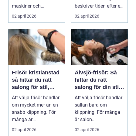
maskiner och
beskriver tiden efter ett
avancerade system. I
dödsfall som dimmig:
02 april 2026
02 april 2026
grunden ha...
...
Frisör kristianstad
Älvsjö-frisör: Så
så hittar du rätt
hittar du rätt
salong för stil,
salong för din stil
kvalitet och trivsel
och ditt hår
Att välja frisör handlar
Att välja frisör handlar
om mycket mer än en
sällan bara om
snabb klippning. För
klippning. För många
många är
är salon...
salongsbesöket en
02 april 2026
02 april 2026
paus i ...