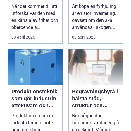
När det kommer till att
Att köpa en fyrhjuling
utforska världen med
är en stor investering,
en känsla av frihet och
oavsett om den ska
oberoende ä...
användas i skogen, ...
03 april 2026
03 april 2026
Produktionsteknik
Begravningsbyrå i
som gör industrin
bålsta stöd,
effektivare och
struktur och
tryggare
omtanke när livet
Produktion i modern
När någon dör
vänder
industri handlar inte
förändras vardagen på
bara om stora
en sekund. Många