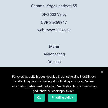
web:
www.klikko.dk
Menu
Annonsering
Om oss
Cookies
På vores website bruges cookies til at huske dine indstillinger,
Kontakta oss
statistik og personalisering af indhold og annoncer. Denne
Sitemap
information deles med tredjepart. Ved fortsat brug af websiden
godkender du cookiepolitikken.
Ok
Privatlivspolitik