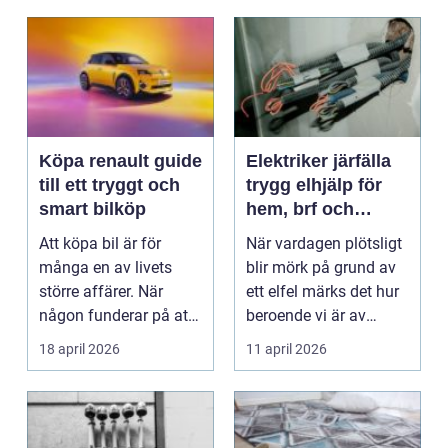
Köpa renault guide
Elektriker järfälla
till ett tryggt och
trygg elhjälp för
smart bilköp
hem, brf och
företag
Att köpa bil är för
När vardagen plötsligt
många en av livets
blir mörk på grund av
större affärer. När
ett elfel märks det hur
någon funderar på att
beroende vi är av
Köpa renault handla...
fungerande el...
18 april 2026
11 april 2026