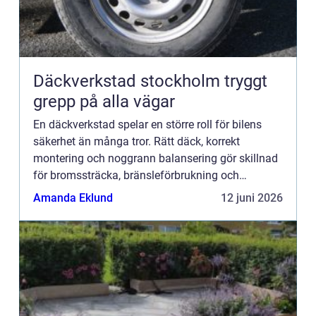
Däckverkstad stockholm tryggt
grepp på alla vägar
En däckverkstad spelar en större roll för bilens
säkerhet än många tror. Rätt däck, korrekt
montering och noggrann balansering gör skillnad
för bromssträcka, bränsleförbrukning och
körkomfort. I en stad som Stockholm, med
Amanda Eklund
12 juni 2026
skiftande väder, trånga gato...