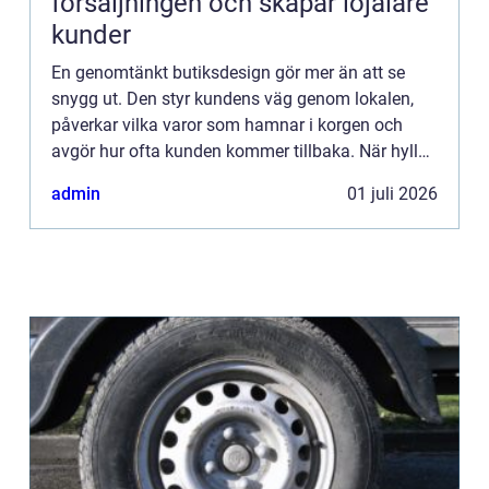
försäljningen och skapar lojalare
kunder
En genomtänkt butiksdesign gör mer än att se
snygg ut. Den styr kundens väg genom lokalen,
påverkar vilka varor som hamnar i korgen och
avgör hur ofta kunden kommer tillbaka. När hyllor,
fruktbord, brödskåp och skyltning samspelar blir
admin
01 juli 2026
butiken både m...