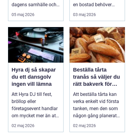
dagens samhälle och
en bostad behöver
driver allt från små
säkras ef...
05 maj 2026
03 maj 2026
hushållsappa...
Hyra dj så skapar
Beställa tårta
du ett dansgolv
tranås så väljer du
ingen vill lämna
rätt bakverk för
varje tillfälle
Att Hyra DJ till fest,
Att beställa tårta kan
bröllop eller
verka enkelt vid första
företagsevent handlar
tanken, men den som
om mycket mer än att
någon gång planerat
bara få någon som
ett kalas vet...
02 maj 2026
02 maj 2026
sp...