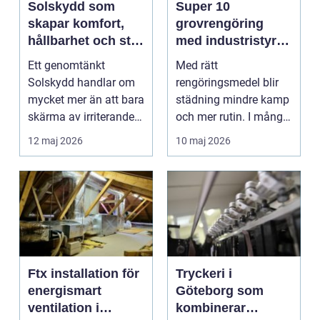
Solskydd som
Super 10
skapar komfort,
grovrengöring
hållbarhet och stil
med industristyrka
i hemmet
för hem och
Ett genomtänkt
Med rätt
företag
Solskydd handlar om
rengöringsmedel blir
mycket mer än att bara
städning mindre kamp
skärma av irriterande
och mer rutin. I många
solstrålar. Rätt lös...
hem och verksamheter
12 maj 2026
10 maj 2026
har S...
Ftx installation för
Tryckeri i
energismart
Göteborg som
ventilation i
kombinerar