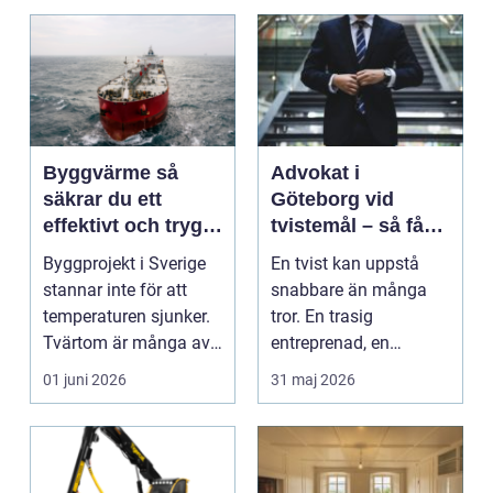
Byggvärme så
Advokat i
säkrar du ett
Göteborg vid
effektivt och tryggt
tvistemål – så får
klimat på
du rätt hjälp i tid
Byggprojekt i Sverige
En tvist kan uppstå
byggarbetsplatsen
stannar inte för att
snabbare än många
temperaturen sjunker.
tror. En trasig
Tvärtom är många av
entreprenad, en
de mest tidskri...
obetald faktu...
01 juni 2026
31 maj 2026