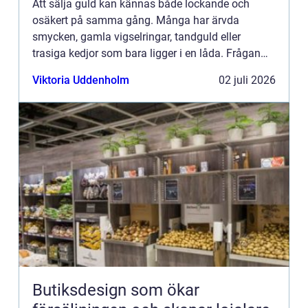
Att sälja guld kan kännas både lockande och
osäkert på samma gång. Många har ärvda
smycken, gamla vigselringar, tandguld eller
trasiga kedjor som bara ligger i en låda. Frågan
blir då: hur gör man en trygg, enkel och lönsam
Viktoria Uddenholm
02 juli 2026
affär när man vill Sälja g...
Butiksdesign som ökar