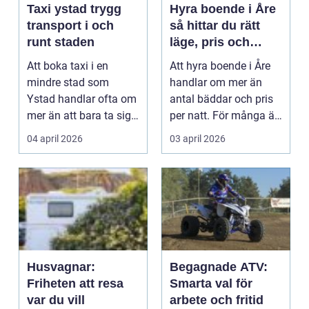
Taxi ystad trygg
Hyra boende i Åre
transport i och
så hittar du rätt
runt staden
läge, pris och
känsla
Att boka taxi i en
Att hyra boende i Åre
mindre stad som
handlar om mer än
Ystad handlar ofta om
antal bäddar och pris
mer än att bara ta sig
per natt. För många är
från punkt A till pu...
boendet lika vi...
04 april 2026
03 april 2026
Husvagnar:
Begagnade ATV:
Friheten att resa
Smarta val för
var du vill
arbete och fritid