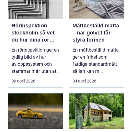
Rörinspektion
Måttbeställd matta
stockholm så vet
– när golvet får
du hur dina rör
styra formen
mår
En rörinspektion ger en
En måttbeställd matta
tydlig bild av hur
ger en frihet som
avloppssystem och
färdiga standardmått
stammar mår, utan att
sällan kan m...
något behöver riv...
09 april 2026
04 april 2026