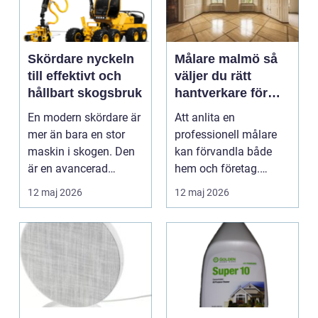
Skördare nyckeln
Målare malmö så
till effektivt och
väljer du rätt
hållbart skogsbruk
hantverkare för
hållbart måleri
En modern skördare är
Att anlita en
mer än bara en stor
professionell målare
maskin i skogen. Den
kan förvandla både
är en avancerad
hem och företag.
arbetsplats som
Färger påverkar hur vi
12 maj 2026
12 maj 2026
kombi...
trivs,...